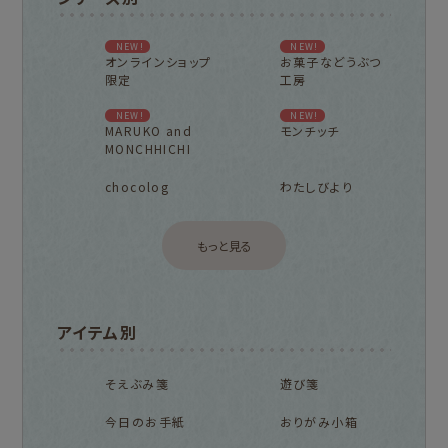
NEW!
NEW!
オンラインショップ
お菓子などうぶつ
限定
工房
NEW!
NEW!
MARUKO and
モンチッチ
MONCHHICHI
chocolog
わたしびより
もっと見る
アイテム別
そえぶみ箋
遊び箋
今日のお手紙
おりがみ小箱