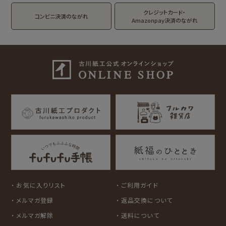
DAILY LIFE
kokoromoyou
お菓子などうぶつ
クレジットカード・
コンビニ決済のながれ
工房
Amazonpay決済のながれ
わたしびより
イラストレータ別
for Gift Tulipの商品を見る
for Gift Mimozaの商品を見る
mizutama
トビマツショウイチ
トコロコムギ
NIPPON365 の商品を見る
ロウ
キャラクター別
サンリオキャラクタ
アルプスの少女ハイ
ーズ
ジ
コラボ別
カルビーレトロ
Lipton BEAR'S
カリタ
お気に入りリスト
ご利用ガイド
TEA STAND
メルマガ登録
返品交換について
メルマガ解除
送料について