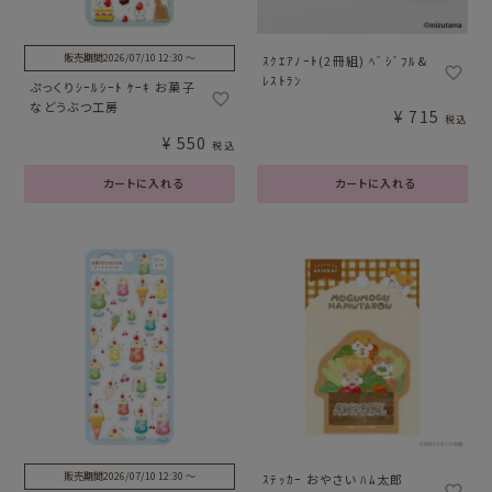
販売期間
2026/07/10 12:30
〜
ｽｸｴｱﾉｰﾄ(2冊組) ﾍﾞｼﾞﾌﾙ&
ﾚｽﾄﾗﾝ
ぷっくりｼｰﾙｼｰﾄ ｹｰｷ お菓子
などうぶつ工房
¥
715
税込
¥
550
税込
カートに入れる
カートに入れる
販売期間
2026/07/10 12:30
〜
ｽﾃｯｶｰ おやさい ﾊﾑ太郎