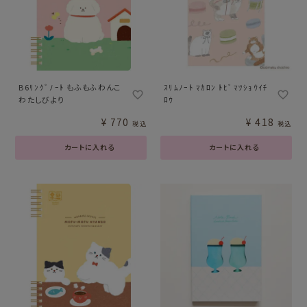
B6ﾘﾝｸﾞﾉｰﾄ もふもふわんこ
ｽﾘﾑﾉｰﾄ ﾏｶﾛﾝ ﾄﾋﾞﾏﾂｼｮｳｲﾁ
わたしびより
ﾛｳ
¥
770
¥
418
税込
税込
カートに入れる
カートに入れる