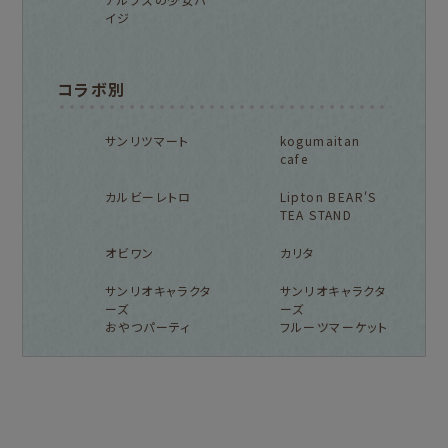
イジ
コラボ別
サンリツマート
kogumaitan
cafe
カルビーレトロ
Lipton BEAR'S
TEA STAND
オビワン
カリタ
サンリオキャラクタ
サンリオキャラクタ
ーズ
ーズ
おやつパーティ
フルーツマーケット
フルカワ雑貨店トップ
紙福のひとときトップ
fufufu手帳トップ
新着商品一覧をみる
商品一覧をみる
商品一覧をみる