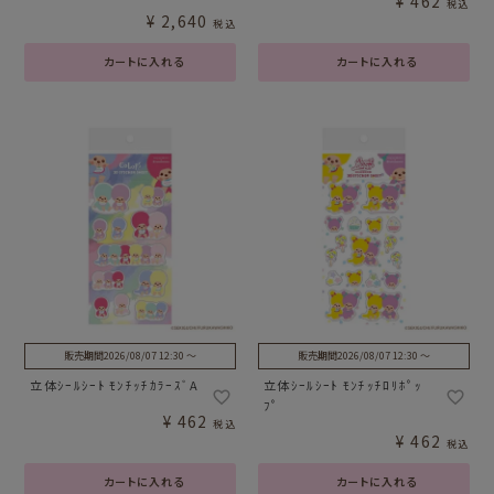
¥
462
税込
¥
2,640
税込
カートに入れる
カートに入れる
販売期間
2026/08/07 12:30
〜
販売期間
2026/08/07 12:30
〜
立体ｼｰﾙｼｰﾄ ﾓﾝﾁｯﾁｶﾗｰｽﾞA
立体ｼｰﾙｼｰﾄ ﾓﾝﾁｯﾁﾛﾘﾎﾟｯ
ﾌﾟ
¥
462
税込
¥
462
税込
カートに入れる
カートに入れる