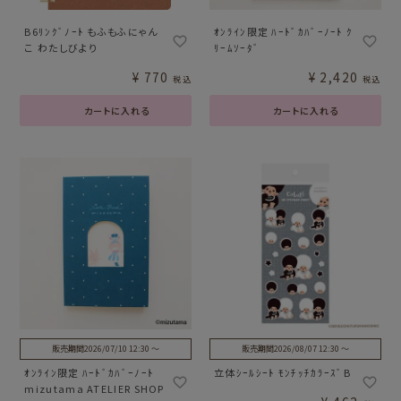
B6ﾘﾝｸﾞﾉｰﾄ もふもふにゃん
ｵﾝﾗｲﾝ限定 ﾊｰﾄﾞｶﾊﾞｰﾉｰﾄ ｸ
こ わたしびより
ﾘｰﾑｿｰﾀﾞ
¥
770
¥
2,420
税込
税込
カートに入れる
カートに入れる
販売期間
2026/07/10 12:30
〜
販売期間
2026/08/07 12:30
〜
ｵﾝﾗｲﾝ限定 ﾊｰﾄﾞｶﾊﾞｰﾉｰﾄ
立体ｼｰﾙｼｰﾄ ﾓﾝﾁｯﾁｶﾗｰｽﾞB
mizutama ATELIER SHOP