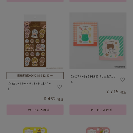
販売期間
2026/08/07 12:30
〜
ｽｸｴｱﾉｰﾄ(2冊組) ｶﾌｪ&ｱﾆﾏ
ﾙ
立体ｼｰﾙｼｰﾄ ﾓﾝﾁｯﾁﾚｵﾊﾟｰ
ﾄﾞ
¥
715
税込
¥
462
税込
カートに入れる
カートに入れる