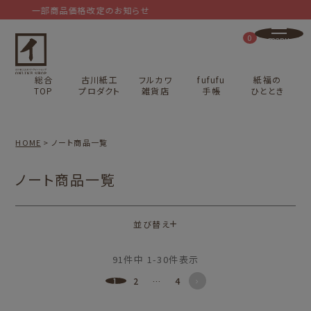
一部商品価格改定のお知らせ
0
総合
古川紙工
フルカワ
fufufu
紙福の
TOP
プロダクト
雑貨店
手帳
ひととき
HOME
ノート商品一覧
ノート商品一覧
並び替え
91
件中
1
-
30
件表示
1
2
…
4