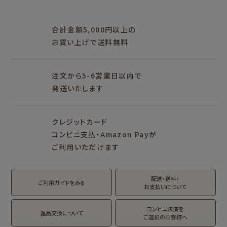
アイテム別
レターセット・便箋・封筒
のし袋
はんこ
スタンプパッド
ぽち袋
おりがみ
合計金額5,000円以上の
M5
M6
M5スクエア
布物
文具・雑貨
お買い上げで送料無料
そえぶみ箋リフィル
遊び箋リフィル
バインダー
シリーズで探す
プロダクト商品の
雑貨類
その他
注文から5-6営業日以内で
発送いたします
シリーズ別
シリーズで探す
クレジットカード
fufufu手帳
サンリオキャラクタ
カリタ
コンビニ支払・Amazon Payが
ーズ
ご利用いただけます
おやつパーティ
トビマツショウイチ
トコロコムギ
アルプスの少女ハイ
ロウ
ジ
配送・送料・
翠 sui の商品を見る
結々 yuiyui の商品を見る
ご利用ガイドをみる
お支払いについて
フルカワはんこの商品を見る
スタンプパッドの商品を見る
Lipton BEAR'S
カルビーレトロ
サンリオキャラクタ
TEA STAND
ーズ
コンビニ決済を
返品交換について
ご選択のお客様へ
フルーツマーケット