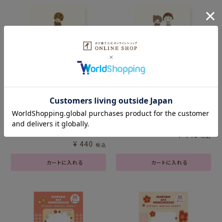
販売期間
2026/07/17 12:30
〜
販売期間
2026/07/17 12:30
〜
そえぶみ箋 ﾓﾝﾁｯﾁﾚｵﾊﾟｰﾄﾞ
そえぶみ箋 まる子+ﾓﾝﾁｯﾁ
A
¥
440
税込
¥
440
税込
カートに入れる
カートに入れる