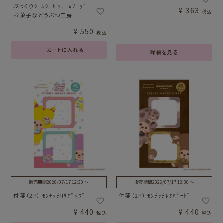
ぷっくりｼｰﾙｼｰﾄ ｸﾘｰﾑｿｰﾀﾞ
¥
363
税込
お菓子などうぶつ工房
¥
550
税込
カートに入れる
詳細を見る
販売期間
2026/07/17 12:30
〜
販売期間
2026/07/17 12:30
〜
付箋（2P） ﾓﾝﾁｯﾁﾛﾘﾎﾟｯﾌﾟ
付箋（2P） ﾓﾝﾁｯﾁﾚｵﾊﾟｰﾄﾞ
¥
440
¥
440
税込
税込