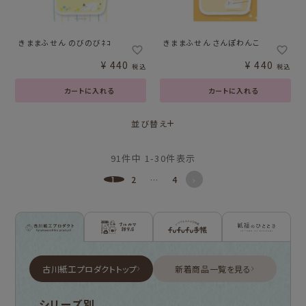
きままふせん のびのびﾈｺ
きままふせん さんぽわんこ
¥
440
¥
440
税込
税込
カートに入れる
カートに入れる
並び替え
91
件中
1
-
30
件表示
1
2
…
4
古川紙工プロダクトトップ
新着商品一覧を見る
シリーズ別