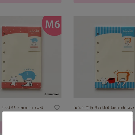
 ﾘﾌｨﾙM6 kimochi ｱﾆﾏﾙ
fufufu手帳 ﾘﾌｨﾙM6 kimochi ｶﾌｪ
¥
451
¥
税込
カートに入れる
カートに入れる