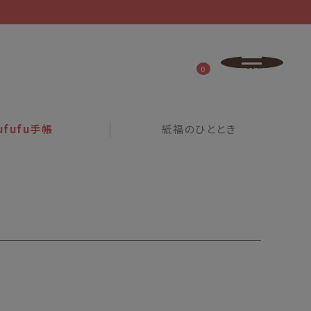
0
ufufu
手帳
紙福の
ひととき