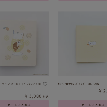
帳 バインダーM6 ﾄﾋﾞﾏﾂｼｮｳｲﾁﾛ
fufufu手帳 ﾊﾞｲﾝﾀﾞｰM6 いぬ
¥
2
¥
3,080
税込
カートに入れる
カートに入れる