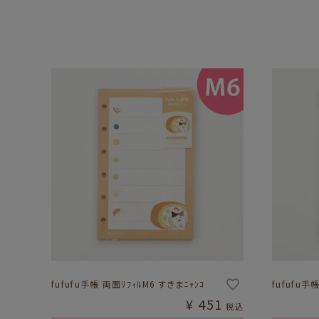
fufufu手帳 両面ﾘﾌｨﾙM6 すきまﾆｬﾝｺ
fufufu手
¥
451
税込