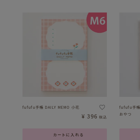
fufufu手帳 DAILY MEMO 小花
fufufu手帳
おやつ
¥
396
税込
カートに入れる