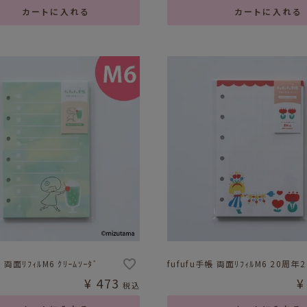
カートに入れる
カートに入れる
 両面ﾘﾌｨﾙM6 ｸﾘｰﾑｿｰﾀﾞ
fufufu手帳 両面ﾘﾌｨﾙM6 20周年2
¥
473
¥
税込