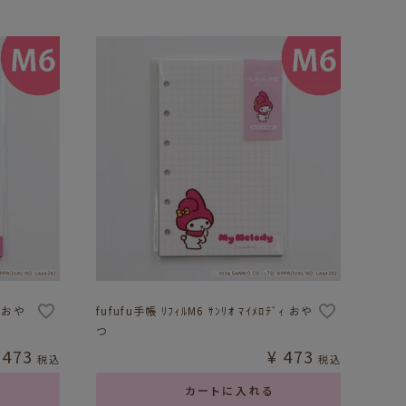
ﾙ おや
fufufu手帳 ﾘﾌｨﾙM6 ｻﾝﾘｵ ﾏｲﾒﾛﾃﾞｨ おや
つ
473
¥
473
税込
税込
カートに入れる