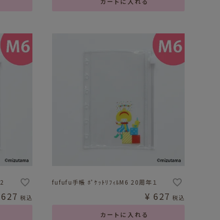
カートに入れる
2
fufufu手帳 ﾎﾟｹｯﾄﾘﾌｨﾙM6 20周年１
627
¥
627
税込
税込
カートに入れる