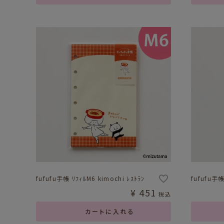
fufufu手帳 ﾘﾌｨﾙM6 kimochi ﾚｽﾄﾗﾝ
fufufu手帳
¥
451
税込
カートに入れる