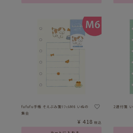
fufufu手帳 そえぶみ箋ﾘﾌｨﾙM6 いぬの
2連付箋 い
集会
¥
418
税込
カートに入れる