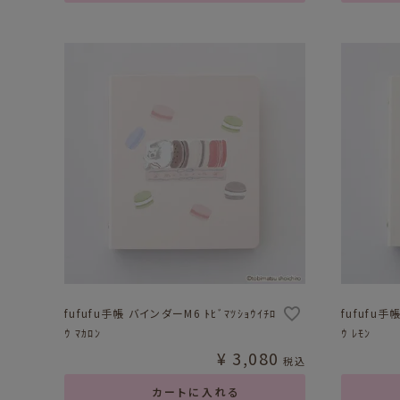
fufufu手帳 バインダーM6 ﾄﾋﾞﾏﾂｼｮｳｲﾁﾛ
fufufu手
ｳ ﾏｶﾛﾝ
ｳ ﾚﾓﾝ
¥
3,080
税込
カートに入れる