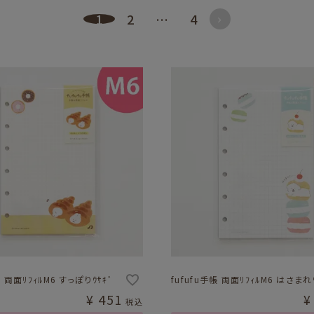
1
2
…
4
帳 両面ﾘﾌｨﾙM6 すっぽりｳｻｷﾞ
fufufu手帳 両面ﾘﾌｨﾙM6 はさまれ
¥
451
¥
税込