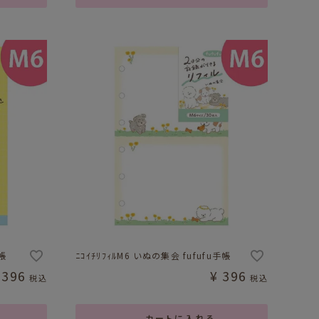
帳
ﾆｺｲﾁﾘﾌｨﾙM6 いぬの集会 fufufu手帳
396
¥
396
税込
税込
カートに入れる