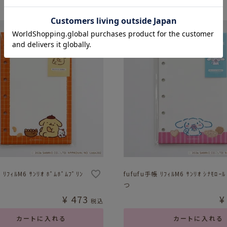
 ﾘﾌｨﾙM6 ｻﾝﾘｵ ﾎﾟﾑﾎﾟﾑﾌﾟﾘﾝ
fufufu手帳 ﾘﾌｨﾙM6 ｻﾝﾘｵ ｼﾅﾓﾛｰ
つ
¥
473
¥
税込
カートに入れる
カートに入れる