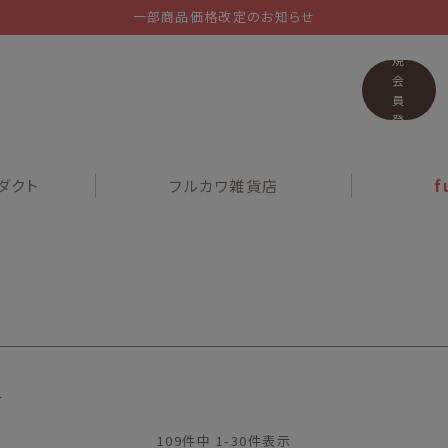
一部商品価格改定のお知らせ
新
規
会
員
登
録
ダクト
フルカワ
雑貨店
f
順
109
件中
1
-
30
件表示