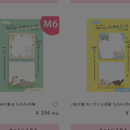
ぬの集会 fufufu手帳
2連付箋 ねこのいる部屋 fufufu手
¥
396
¥
税込
カートに入れる
カートに入れる