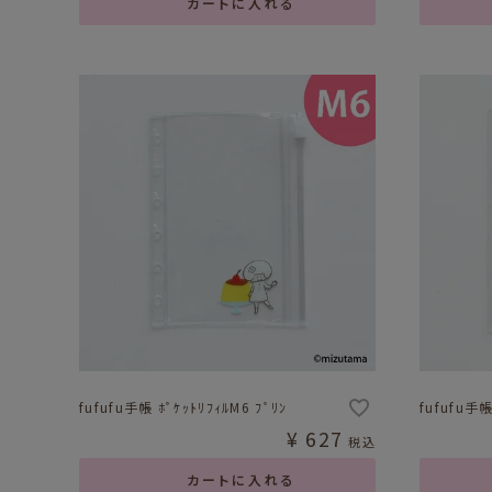
カートに入れる
fufufu手帳 ﾎﾟｹｯﾄﾘﾌｨﾙM6 ﾌﾟﾘﾝ
fufufu手帳
¥
627
税込
カートに入れる