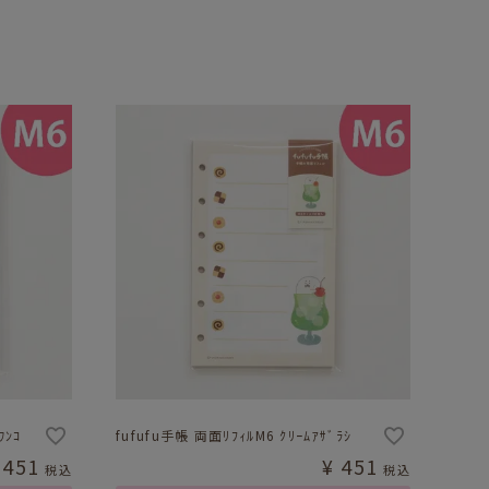
ﾜﾝｺ
fufufu手帳 両面ﾘﾌｨﾙM6 ｸﾘｰﾑｱｻﾞﾗｼ
451
¥
451
税込
税込