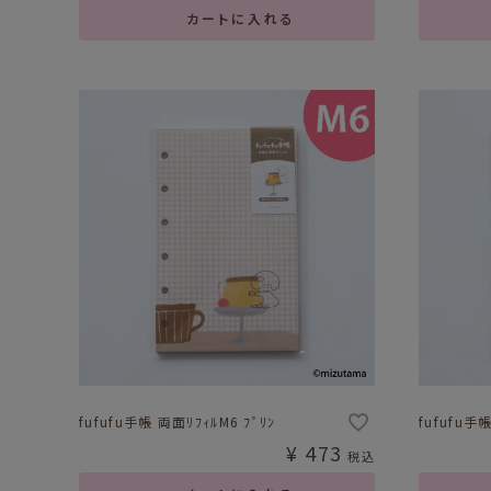
カートに入れる
fufufu手帳 両面ﾘﾌｨﾙM6 ﾌﾟﾘﾝ
fufufu手帳
¥
473
税込