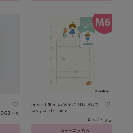
fufufu手帳 そえぶみ箋ﾘﾌｨﾙM6 おはな
いっぱい mizutama
,860
税込
¥
473
税込
カートに入れる