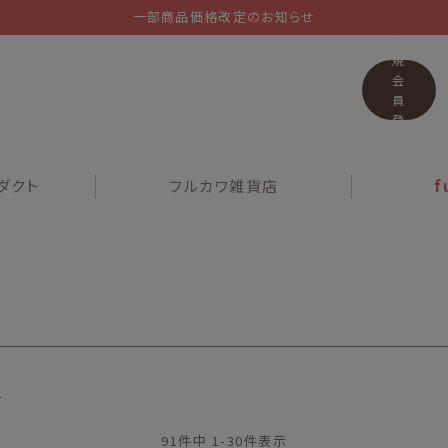
一部商品価格改定のお知らせ
新
規
会
員
登
録
ダクト
フルカワ
雑貨店
f
順
91
件中
1
-
30
件表示