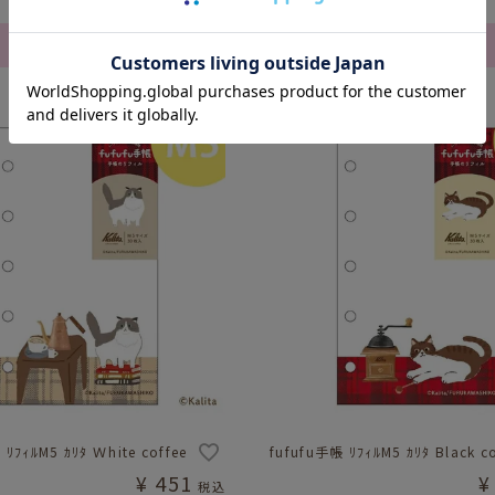
¥
385
税込
カートに入れる
カートに入れる
 ﾘﾌｨﾙM5 ｶﾘﾀ Ｗhite coffee
fufufu手帳 ﾘﾌｨﾙM5 ｶﾘﾀ Black co
¥
451
¥
税込