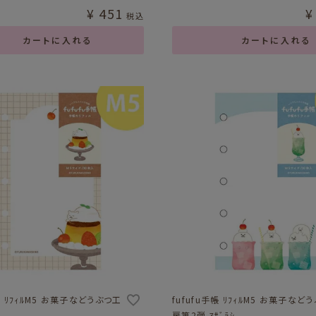
¥
451
¥
税込
カートに入れる
カートに入れる
手帳 ﾘﾌｨﾙM5 お菓子などうぶつ工
fufufu手帳 ﾘﾌｨﾙM5 お菓子など
ﾏ
房第2弾 ｱｻﾞﾗｼ