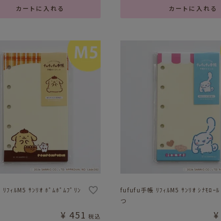
カートに入れる
カートに入れる
 ﾘﾌｨﾙM5 ｻﾝﾘｵ ﾎﾟﾑﾎﾟﾑﾌﾟﾘﾝ
fufufu手帳 ﾘﾌｨﾙM5 ｻﾝﾘｵ ｼﾅﾓﾛｰ
つ
¥
451
¥
税込