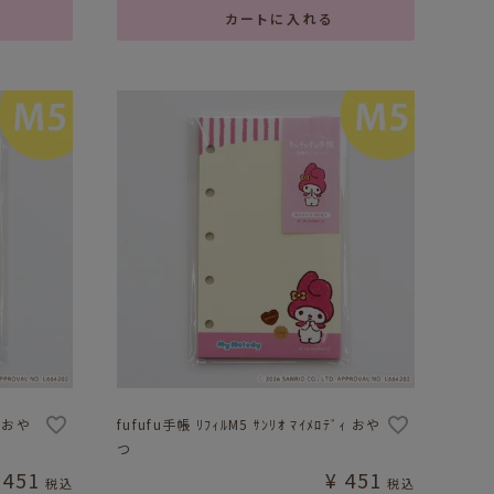
カートに入れる
ﾙ おや
fufufu手帳 ﾘﾌｨﾙM5 ｻﾝﾘｵ ﾏｲﾒﾛﾃﾞｨ おや
つ
451
¥
451
税込
税込