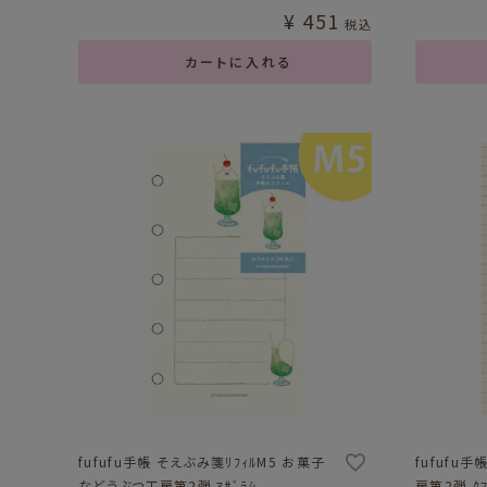
¥
451
税込
カートに入れる
fufufu手帳 そえぶみ箋ﾘﾌｨﾙM5 お菓子
fufufu
などうぶつ工房第2弾 ｱｻﾞﾗｼ
房第2弾 ｸ