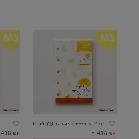
fufufu手帳 ﾘﾌｨﾙM5 kimochi ﾍﾞｼﾞﾌﾙ
418
¥
418
税込
税込