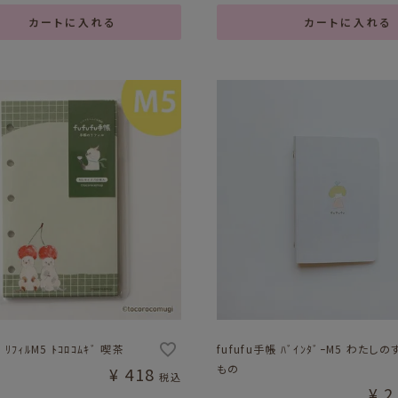
カートに入れる
カートに入れる
 ﾘﾌｨﾙM5 ﾄｺﾛｺﾑｷﾞ 喫茶
fufufu手帳 ﾊﾞｲﾝﾀﾞｰM5 わたし
もの
¥
418
税込
¥
2