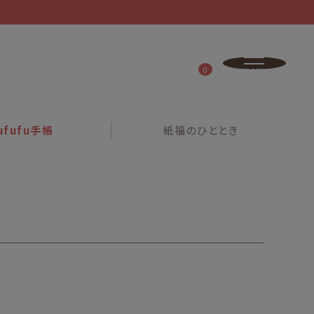
0
ufufu
手帳
紙福の
ひととき