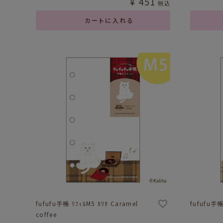
¥
451
税込
カートに入れる
fufufu手帳 ﾘﾌｨﾙM5 ｶﾘﾀ Caramel
fufufu手帳
coffee