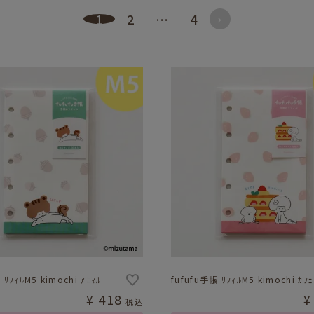
1
2
…
4
 ﾘﾌｨﾙM5 kimochi ｱﾆﾏﾙ
fufufu手帳 ﾘﾌｨﾙM5 kimochi ｶﾌｪ
¥
418
¥
税込