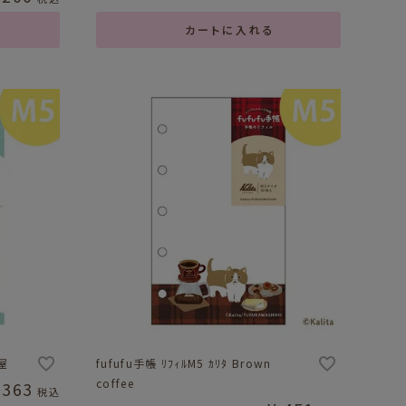
カートに入れる
屋
fufufu手帳 ﾘﾌｨﾙM5 ｶﾘﾀ Brown
coffee
363
税込