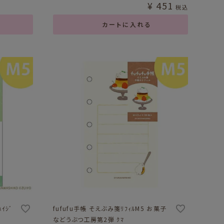
¥
451
税込
カートに入れる
ﾊｲｼﾞ
fufufu手帳 そえぶみ箋ﾘﾌｨﾙM5 お菓子
などうぶつ工房第2弾 ｸﾏ