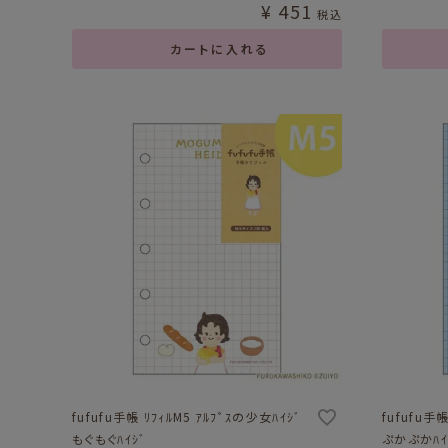
¥
451
税込
カートに入れる
fufufu手帳 ﾘﾌｨﾙM5 ｱﾙﾌﾟｽの少女ﾊｲｼﾞ
fufufu手帳
もぐもぐﾊｲｼﾞ
ぷかぷかﾊｲ