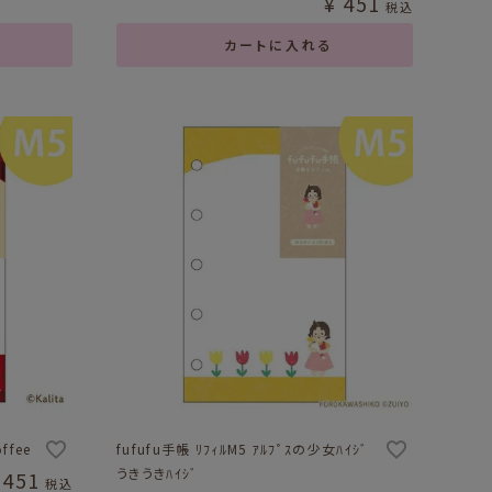
¥
451
税込
カートに入れる
ffee
fufufu手帳 ﾘﾌｨﾙM5 ｱﾙﾌﾟｽの少女ﾊｲｼﾞ
うきうきﾊｲｼﾞ
451
税込