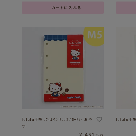
カートに入れる
fufufu手帳 ﾘﾌｨﾙM5 ｻﾝﾘｵ ﾊﾛｰｷﾃｨ おや
fufufu手帳
つ
¥
451
税込