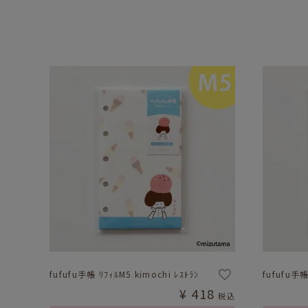
fufufu手帳 ﾘﾌｨﾙM5 kimochi ﾚｽﾄﾗﾝ
fufufu手帳
¥
418
税込