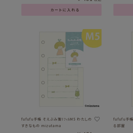
カートに入れる
fufufu手帳 そえぶみ箋ﾘﾌｨﾙM5 わたしの
fufufu
すきなもの mizutama
る部屋