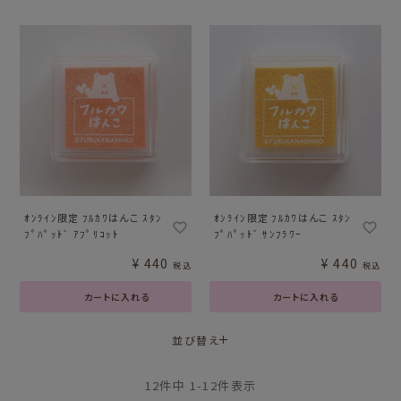
ｵﾝﾗｲﾝ限定 ﾌﾙｶﾜはんこ ｽﾀﾝ
ｵﾝﾗｲﾝ限定 ﾌﾙｶﾜはんこ ｽﾀﾝ
ﾌﾟﾊﾟｯﾄﾞ ｱﾌﾟﾘｺｯﾄ
ﾌﾟﾊﾟｯﾄﾞ ｻﾝﾌﾗﾜｰ
¥
440
¥
440
税込
税込
カートに入れる
カートに入れる
並び替え
12
件中
1
-
12
件表示