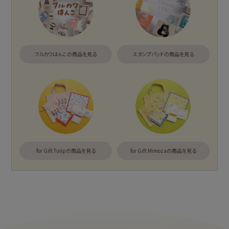
アイテム別
フルカワはんこの商品を見る
スタンプパッドの商品を見る
そえぶみ箋
遊び箋
今日のお手紙
おりがみ小箱
ニコイチmemo
チョキチョキペーパ
ー
もっと見る
for Gift Tulipの商品を見る
for Gift Mimozaの商品を見る
カテゴリー別
紙福のひとときトップ
fufufu手帳トップ
商品一覧をみる
商品一覧をみる
レターセット・便
ますきんぐテープ
箋・封筒
アイテム別
レターセット・便箋・封筒
のし袋