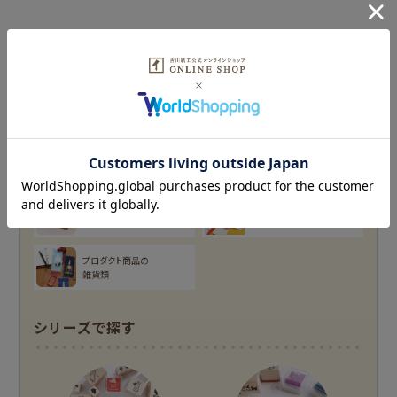
古川紙工プロダクトトップ
フルカワ雑貨店トップ
新着商品一覧を見る
新着商品一覧をみる
シリーズ別
はんこ
スタンプパッド
NEW!
NEW!
オンラインショップ
お菓子などうぶつ
布物
文具・雑貨
限定
工房
NEW!
NEW!
プロダクト商品の
MARUKO and
モンチッチ
雑貨類
MONCHHICHI
chocolog
わたしびより
シリーズで探す
もっと見る