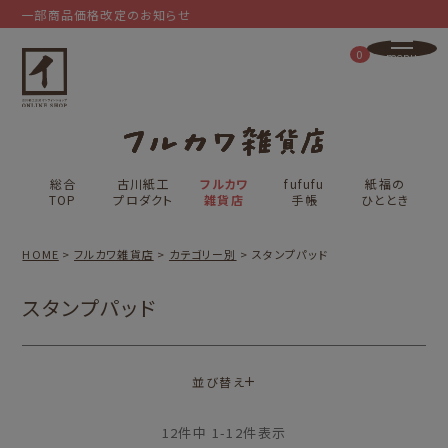
一部商品価格改定のお知らせ
0
総合
古川紙工
フルカワ
fufufu
紙福の
TOP
プロダクト
雑貨店
手帳
ひととき
HOME
フルカワ雑貨店
カテゴリー別
スタンプパッド
スタンプパッド
並び替え
12
件中
1
-
12
件表示