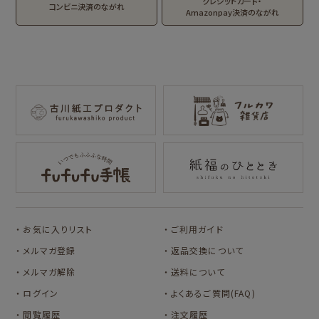
クレジットカード・
MARUKO and
モンチッチ
コンビニ決済のながれ
工房
Amazonpay決済のながれ
MONCHHICHI
わたしびより
サンリオキャラクタ
IRODORI
イラストレータ別
ーズ
RASCAL
Oshigoto Licca
MOGUMOGU
mizutama
トビマツショウイチ
トコロコムギ
HAMTAROU
NIPPON365 の商品を見る
ロウ
キャラクター別
アルプスの少女ハ
イジ
サンリオキャラクタ
アルプスの少女ハイ
ーズ
ジ
コラボ別
コラボ別
サンリツマート
kogumaitan
お気に入りリスト
ご利用ガイド
カルビーレトロ
Lipton BEAR'S
カリタ
cafe
TEA STAND
メルマガ登録
返品交換について
カルビーレトロ
Lipton BEAR'S
メルマガ解除
送料について
TEA STAND
ログイン
よくあるご質問(FAQ)
オビワン
カリタ
閲覧履歴
注文履歴