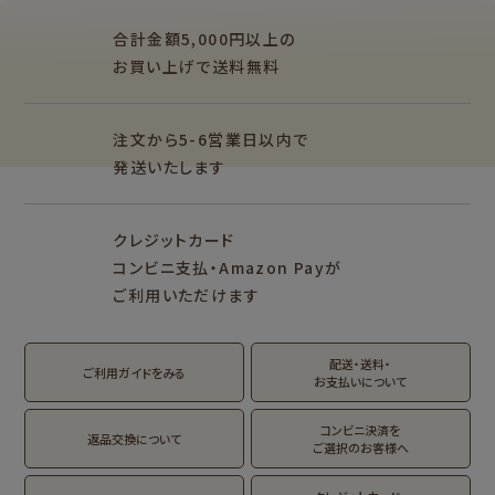
柄紙・ラッピング
一筆箋・封筒
ぽち袋
おりがみ
合計金額5,000円以上の
M5
M6
M5スクエア
カード・ポストカー
文具・その他
お買い上げで送料無料
ド
そえぶみ箋リフィル
遊び箋リフィル
バインダー
シリーズで探す
もっと見る
その他
注文から5-6営業日以内で
発送いたします
シリーズ別
クリエイター別
クレジットカード
fufufu手帳
サンリオキャラクタ
カリタ
コンビニ支払・Amazon Payが
ーズ
mizutama
トビマツショウイチ
ご利用いただけます
おやつパーティ
ロウ
トビマツショウイチ
トコロコムギ
アルプスの少女ハイ
トコロコムギ
オビワン
ロウ
ジ
配送・送料・
翠 sui の商品を見る
結々 yuiyui の商品を見る
ご利用ガイドをみる
お支払いについて
Lipton BEAR'S
カルビーレトロ
サンリオキャラクタ
キャラクター別
TEA STAND
ーズ
コンビニ決済を
返品交換について
ご選択のお客様へ
フルーツマーケット
NEW!
NEW!
DAILY LIFE
kokoromoyou
お菓子などうぶつ