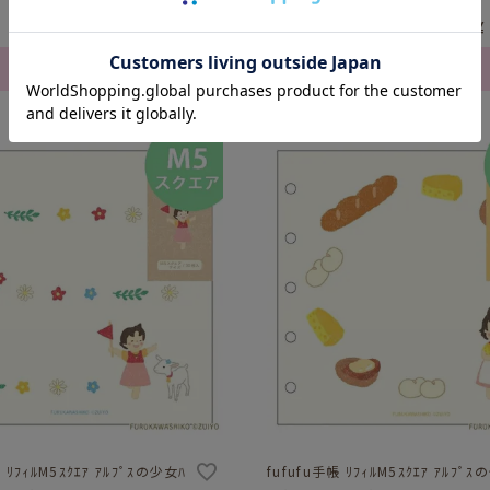
¥
473
¥
税込
カートに入れる
カートに入れる
 ﾘﾌｨﾙM5ｽｸｴｱ ｱﾙﾌﾟｽの少女ﾊ
fufufu手帳 ﾘﾌｨﾙM5ｽｸｴｱ ｱﾙﾌﾟ