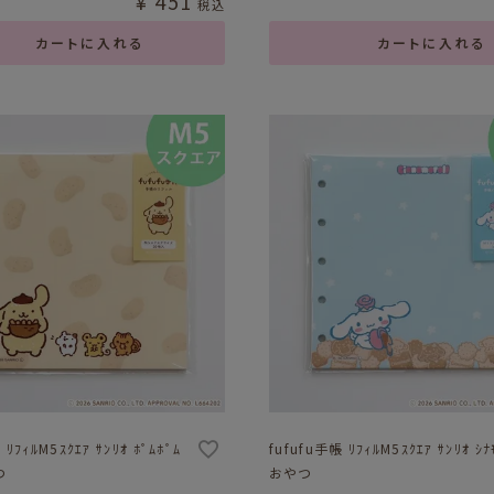
¥
451
税込
カートに入れる
カートに入れる
 ﾘﾌｨﾙM5ｽｸｴｱ ｻﾝﾘｵ ﾎﾟﾑﾎﾟﾑ
fufufu手帳 ﾘﾌｨﾙM5ｽｸｴｱ ｻﾝﾘｵ ｼﾅ
つ
おやつ