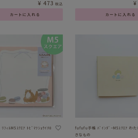
¥
473
¥
税込
カートに入れる
カートに入れる
 ﾘﾌｨﾙM5ｽｸｴｱ ﾄﾋﾞﾏﾂｼｮｳｲﾁﾛ
fufufu手帳 ﾊﾞｲﾝﾀﾞｰM5ｽｸｴｱ わ
きなもの