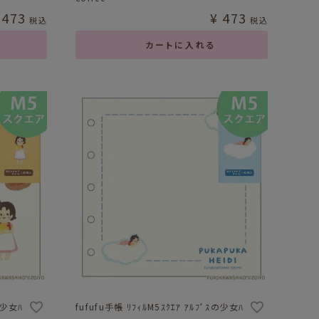
473
¥
473
税込
税込
カートに入れる
ｽの少女ﾊ
fufufu手帳 ﾘﾌｨﾙM5ｽｸｴｱ ｱﾙﾌﾟｽの少女ﾊ