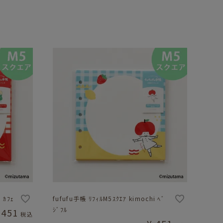
 ｶﾌｪ
fufufu手帳 ﾘﾌｨﾙM5ｽｸｴｱ kimochi ﾍﾞ
ｼﾞﾌﾙ
451
税込