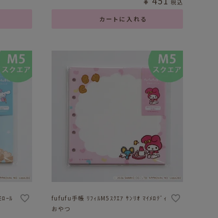
¥
451
税込
カートに入れる
ﾓﾛｰﾙ
fufufu手帳 ﾘﾌｨﾙM5ｽｸｴｱ ｻﾝﾘｵ ﾏｲﾒﾛﾃﾞｨ
おやつ