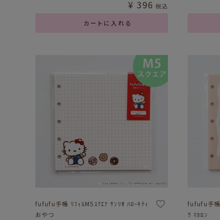
¥
396
税込
カートに入れる
fufufu手帳 ﾘﾌｨﾙM5ｽｸｴｱ ｻﾝﾘｵ ﾊﾛｰｷﾃｨ
fufufu手帳
おやつ
ｳ ﾏｶﾛﾝ