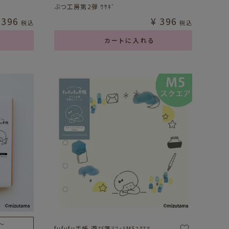
ぶつ工房第2弾 ｳｻｷﾞ
396
¥
396
税込
税込
カートに入れる
〜
fufufu手帳 遊び箋ﾘﾌｨﾙM5ｽｸｴｱ