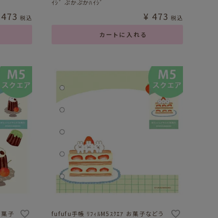
ｲｼﾞ ぷかぷかﾊｲｼﾞ
473
¥
473
税込
税込
カートに入れる
 お菓子
fufufu手帳 ﾘﾌｨﾙM5ｽｸｴｱ お菓子などう