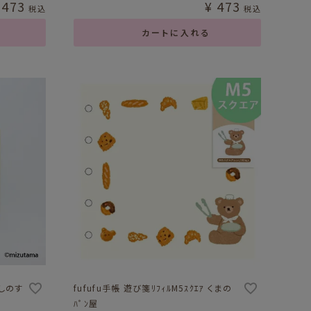
473
¥
473
税込
税込
カートに入れる
たしのす
fufufu手帳 遊び箋ﾘﾌｨﾙM5ｽｸｴｱ くまの
ﾊﾟﾝ屋