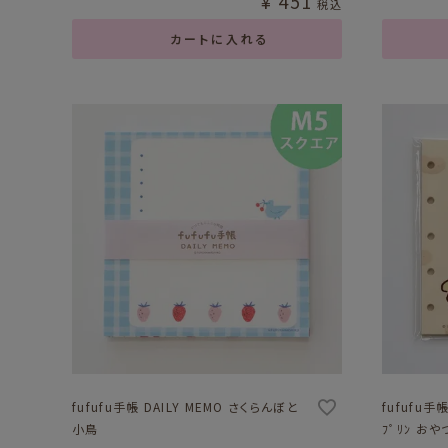
¥
451
税込
カートに入れる
fufufu手帳 DAILY MEMO さくらんぼと
fufufu手帳
小鳥
ﾌﾟﾘﾝ おや