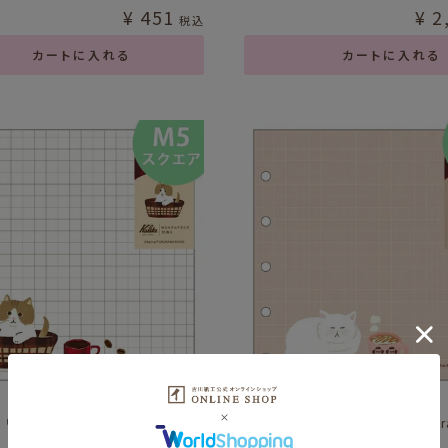
¥
451
¥
2
税込
カートに入れる
カートに入れる
 ﾘﾌｨﾙM5ｽｸｴｱ ｶﾘﾀ Brown
fufufu手帳 ﾘﾌｨﾙM5ｽｸｴｱ ｶﾘﾀ Ca
coffee