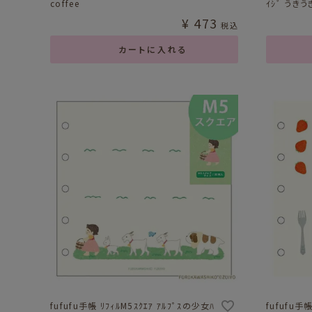
coffee
ｲｼﾞ うきう
¥
473
税込
カートに入れる
fufufu手帳 ﾘﾌｨﾙM5ｽｸｴｱ ｱﾙﾌﾟｽの少女ﾊ
fufufu手