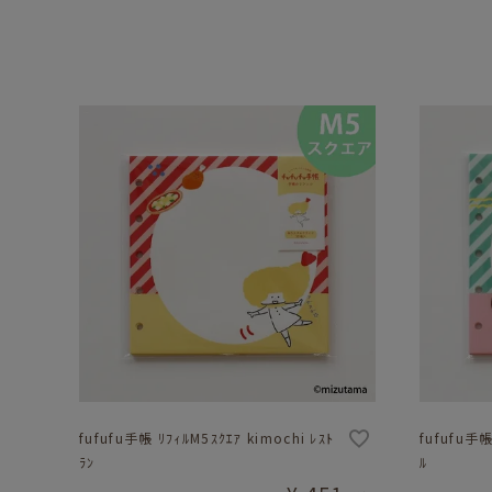
fufufu手帳 ﾘﾌｨﾙM5ｽｸｴｱ kimochi ﾚｽﾄ
fufufu手帳
ﾗﾝ
ﾙ