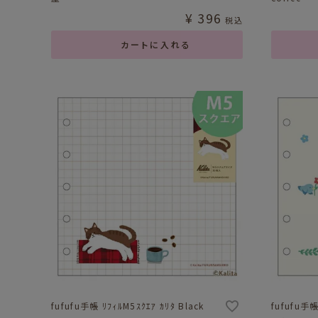
¥
396
税込
カートに入れる
fufufu手帳 ﾘﾌｨﾙM5ｽｸｴｱ ｶﾘﾀ Black
fufufu手帳