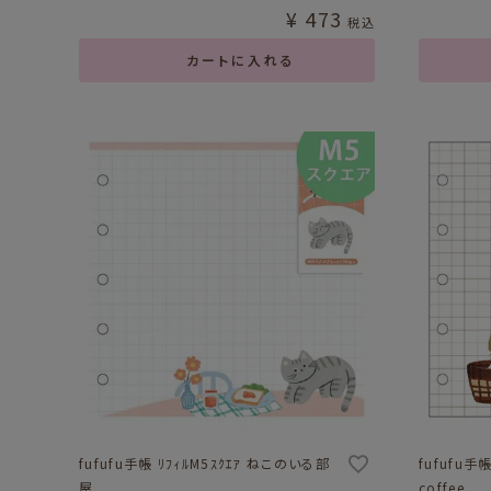
¥
473
税込
カートに入れる
fufufu手帳 ﾘﾌｨﾙM5ｽｸｴｱ ねこのいる部
fufufu手帳
屋
coffee