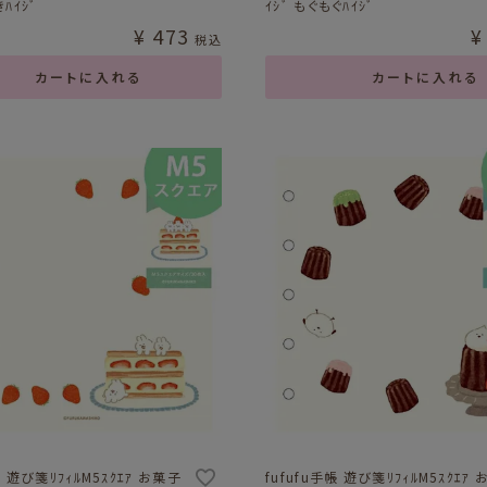
きﾊｲｼﾞ
ｲｼﾞ もぐもぐﾊｲｼﾞ
¥
473
¥
税込
カートに入れる
カートに入れる
帳 遊び箋ﾘﾌｨﾙM5ｽｸｴｱ お菓子
fufufu手帳 遊び箋ﾘﾌｨﾙM5ｽｸｴｱ