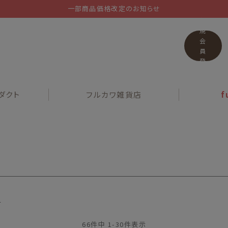
一部商品価格改定のお知らせ
新
規
会
員
登
録
ダクト
フルカワ
雑貨店
f
順
66
件中
1
-
30
件表示