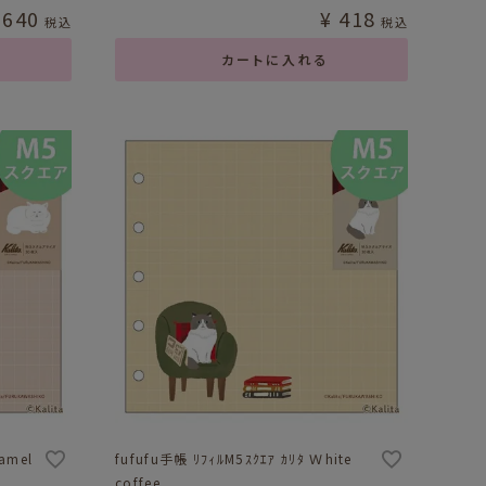
,640
¥
418
税込
税込
カートに入れる
ramel
fufufu手帳 ﾘﾌｨﾙM5ｽｸｴｱ ｶﾘﾀ Ｗhite
coffee