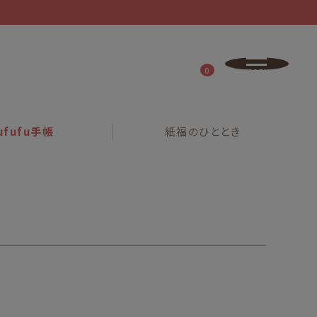
0
ufufu
手帳
紙福の
ひととき