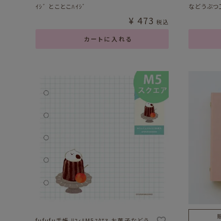
ｲｼﾞ とことこﾊｲｼﾞ
などうぶつ工
¥
473
税込
カートに入れる
fufufu手帳 ﾘﾌｨﾙM5ｽｸｴｱ お菓子などう