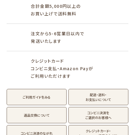
ぽち袋
おりがみ
合計金額5,000円以上の
M5
M6
M5スクエア
布物
文具・雑貨
お買い上げで送料無料
そえぶみ箋リフィル
遊び箋リフィル
バインダー
シリーズで探す
プロダクト商品の
雑貨類
その他
注文から5-6営業日以内で
発送いたします
シリーズ別
シリーズで探す
クレジットカード
fufufu手帳
サンリオキャラクタ
カリタ
コンビニ支払・Amazon Payが
ーズ
ご利用いただけます
おやつパーティ
トビマツショウイチ
トコロコムギ
アルプスの少女ハイ
ロウ
ジ
配送・送料・
翠 sui の商品を見る
結々 yuiyui の商品を見る
ご利用ガイドをみる
お支払いについて
フルカワはんこの商品を見る
スタンプパッドの商品を見る
Lipton BEAR'S
カルビーレトロ
サンリオキャラクタ
TEA STAND
ーズ
コンビニ決済を
返品交換について
ご選択のお客様へ
フルーツマーケット
DAILY LIFE
kokoromoyou
お菓子などうぶつ
クレジットカード・
コンビニ決済のながれ