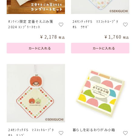
ｵﾝﾗｲﾝ限定 定番そえぶみ箋
24ﾓﾝﾁｯﾁFS ﾏｽｺｯﾄﾙｰﾌﾟﾀ
2024 ｺﾝﾌﾟﾘｰﾄｾｯﾄ
ｵﾙ ｳｻｷﾞ
¥
2,178
¥
1,760
税込
税込
カートに入れる
カートに入れる
24ﾓﾝﾁｯﾁFS ﾏｽｺｯﾄﾙｰﾌﾟﾀ
暮らしを彩るおりがみ小箱
ｵﾙ ﾘﾝｺﾞ