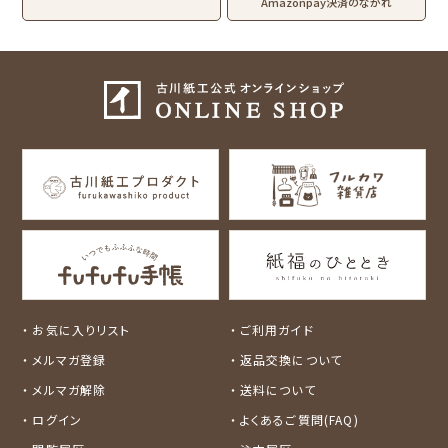
工房
Amazonpay決済のながれ
わたしびより
イラストレータ別
for Gift Tulipの商品を見る
for Gift Mimozaの商品を見る
mizutama
トビマツショウイチ
トコロコムギ
NIPPON365 の商品を見る
ロウ
キャラクター別
サンリオキャラクタ
アルプスの少女ハイ
ーズ
ジ
コラボ別
カルビーレトロ
Lipton BEAR'S
カリタ
お気に入りリスト
ご利用ガイド
TEA STAND
メルマガ登録
返品交換について
メルマガ解除
送料について
ログイン
よくあるご質問(FAQ)