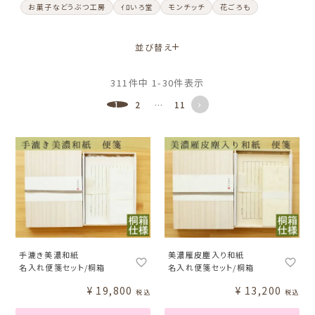
お菓子などうぶつ工房
ｲﾛいろ堂
モンチッチ
花ごろも
並び替え
311
件中
1
-
30
件表示
1
2
…
11
手漉き美濃和紙
美濃雁皮塵入り和紙
名入れ便箋セット/桐箱
名入れ便箋セット/桐箱
¥
19,800
¥
13,200
税込
税込