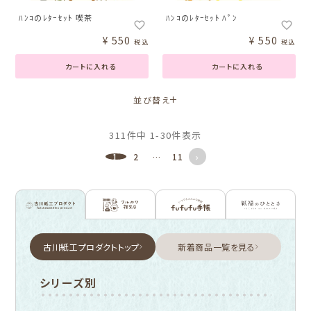
ﾊﾝｺのﾚﾀｰｾｯﾄ 喫茶
ﾊﾝｺのﾚﾀｰｾｯﾄ ﾊﾟﾝ
¥
550
¥
550
税込
税込
カートに入れる
カートに入れる
並び替え
311
件中
1
-
30
件表示
1
2
…
11
古川紙工プロダクトトップ
新着商品一覧を見る
シリーズ別