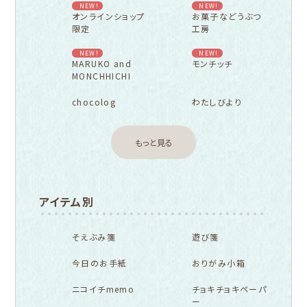
NEW!
NEW!
オンラインショップ
お菓子などうぶつ
限定
工房
NEW!
NEW!
MARUKO and
モンチッチ
MONCHHICHI
chocolog
わたしびより
もっと見る
アイテム別
そえぶみ箋
遊び箋
今日のお手紙
おりがみ小箱
ニコイチmemo
チョキチョキペーパ
ー