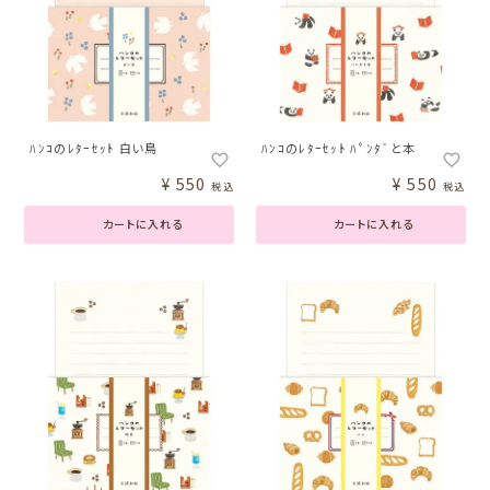
ﾊﾝｺのﾚﾀｰｾｯﾄ 白い鳥
ﾊﾝｺのﾚﾀｰｾｯﾄ ﾊﾟﾝﾀﾞと本
¥
550
¥
550
税込
税込
カートに入れる
カートに入れる