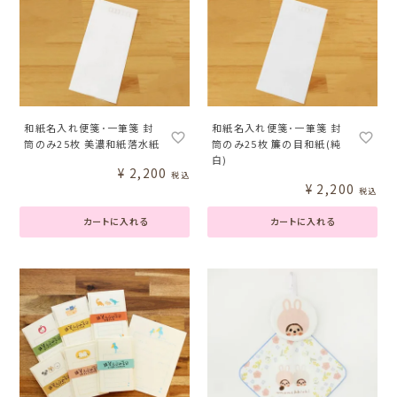
和紙名入れ便箋･一筆箋 封
和紙名入れ便箋･一筆箋 封
筒のみ25枚 美濃和紙落水紙
筒のみ25枚 簾の目和紙(純
白)
¥
2,200
税込
¥
2,200
税込
カートに入れる
カートに入れる