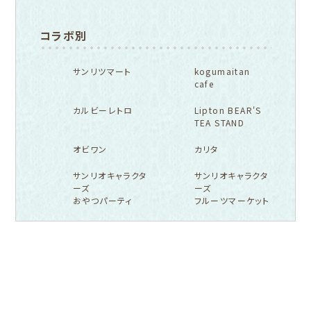
コラボ別
サンリツマート
kogumaitan
cafe
カルビーレトロ
Lipton BEAR'S
TEA STAND
オビワン
カリタ
サンリオキャラクタ
サンリオキャラクタ
ーズ
ーズ
おやつパーティ
フルーツマーケット
フルカワ雑貨店トップ
紙福のひとときトップ
fufufu手帳トップ
新着商品一覧をみる
商品一覧をみる
商品一覧をみる
アイテム別
レターセット・便箋・封筒
のし袋
はんこ
スタンプパッド