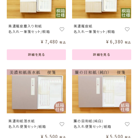
美濃雁皮塵入り和紙
美濃雁皮紙
名入れ一筆箋セット/桐箱
名入れ一筆箋セット/桐箱
¥
7,480
¥
6,380
税込
税込
詳細を見る
詳細を見る
美濃和紙落水紙
簾の目和紙(純白)
名入れ便箋セット/紙箱
名入れ便箋セット/紙箱
¥
5,500
¥
5,500
税込
税込