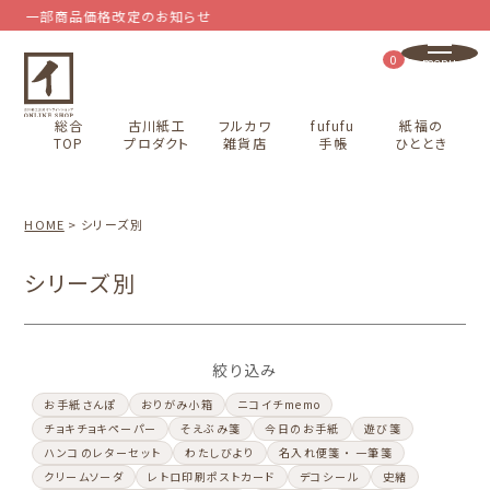
一部商品価格改定のお知らせ
0
総合
古川紙工
フルカワ
fufufu
紙福の
TOP
プロダクト
雑貨店
手帳
ひととき
HOME
シリーズ別
シリーズ別
絞り込み
お手紙さんぽ
おりがみ小箱
ニコイチmemo
チョキチョキペーパー
そえぶみ箋
今日のお手紙
遊び箋
ハンコのレターセット
わたしびより
名入れ便箋 ・ 一筆箋
クリームソーダ
レトロ印刷ポストカード
デコシール
史緒