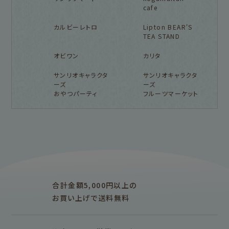
cafe
カルビーレトロ
Lipton BEAR'S
TEA STAND
オビワン
カリタ
サンリオキャラクタ
サンリオキャラクタ
ーズ
ーズ
おやつパーティ
フルーツマーケット
フルカワ雑貨店トップ
紙福のひとときトップ
fufufu手帳トップ
新着商品一覧をみる
商品一覧をみる
商品一覧をみる
アイテム別
レターセット・便箋・封筒
のし袋
はんこ
スタンプパッド
ぽち袋
おりがみ
合計金額5,000円以上の
M5
M6
M5スクエア
布物
文具・雑貨
お買い上げで送料無料
そえぶみ箋リフィル
遊び箋リフィル
バインダー
シリーズで探す
プロダクト商品の
雑貨類