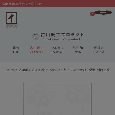
部商品価格改定のお知らせ
0
総合
古川紙工
フルカワ
fufufu
紙福の
TOP
プロダクト
雑貨店
手帳
ひととき
HOME
古川紙工プロダクト
カテゴリー別
レターセット・便箋・封筒
便箋