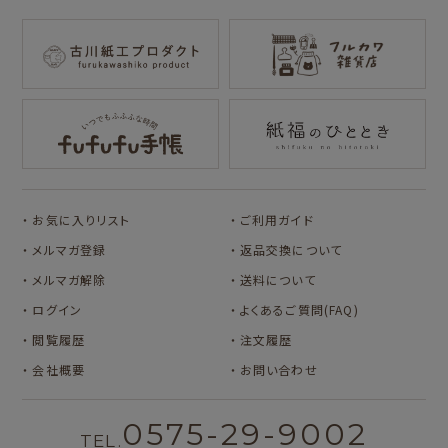
mizutama
トビマツショウイチ
トコロコムギ
NIPPON365 の商品を見る
ロウ
キャラクター別
サンリオキャラクタ
アルプスの少女ハイ
ーズ
ジ
コラボ別
カルビーレトロ
Lipton BEAR'S
カリタ
お気に入りリスト
ご利用ガイド
TEA STAND
メルマガ登録
返品交換について
メルマガ解除
送料について
ログイン
よくあるご質問(FAQ)
閲覧履歴
注文履歴
会社概要
お問い合わせ
0575-29-9002
TEL.