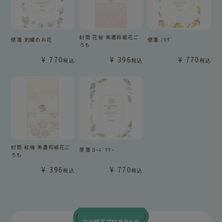
封筒 花桜 美濃和紙花ご
便箋 刺繍のお花
便箋 ﾐﾓｻﾞ
ろも
¥
770
¥
396
¥
770
税込
税込
税込
封筒 紅梅 美濃和紙花ご
便箋 ﾛｰｽﾞﾏﾘｰ
ろも
¥
396
¥
770
税込
税込
古川紙工プロダクトの