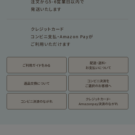
その他
注文から5-6営業日以内で
発送いたします
シリーズ別
シリーズで探す
クレジットカード
fufufu手帳
サンリオキャラクタ
カリタ
コンビニ支払・Amazon Payが
ーズ
ご利用いただけます
おやつパーティ
トビマツショウイチ
トコロコムギ
アルプスの少女ハイ
ロウ
ジ
配送・送料・
翠 sui の商品を見る
結々 yuiyui の商品を見る
ご利用ガイドをみる
お支払いについて
フルカワはんこの商品を見る
スタンプパッドの商品を見る
Lipton BEAR'S
カルビーレトロ
サンリオキャラクタ
TEA STAND
ーズ
コンビニ決済を
返品交換について
ご選択のお客様へ
フルーツマーケット
DAILY LIFE
kokoromoyou
お菓子などうぶつ
クレジットカード・
コンビニ決済のながれ
工房
Amazonpay決済のながれ
わたしびより
イラストレータ別
for Gift Tulipの商品を見る
for Gift Mimozaの商品を見る