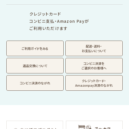
シリーズ別
シリーズで探す
クレジットカード
fufufu手帳
サンリオキャラクタ
カリタ
コンビニ支払・Amazon Payが
ーズ
ご利用いただけます
おやつパーティ
トビマツショウイチ
トコロコムギ
アルプスの少女ハイ
ロウ
ジ
配送・送料・
翠 sui の商品を見る
結々 yuiyui の商品を見る
ご利用ガイドをみる
お支払いについて
フルカワはんこの商品を見る
スタンプパッドの商品を見る
Lipton BEAR'S
カルビーレトロ
サンリオキャラクタ
TEA STAND
ーズ
コンビニ決済を
返品交換について
ご選択のお客様へ
フルーツマーケット
DAILY LIFE
kokoromoyou
お菓子などうぶつ
クレジットカード・
コンビニ決済のながれ
工房
Amazonpay決済のながれ
わたしびより
イラストレータ別
for Gift Tulipの商品を見る
for Gift Mimozaの商品を見る
mizutama
トビマツショウイチ
トコロコムギ
NIPPON365 の商品を見る
ロウ