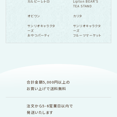
カルビーレトロ
Lipton BEAR'S
TEA STAND
オビワン
カリタ
サンリオキャラクタ
サンリオキャラクタ
ーズ
ーズ
おやつパーティ
フルーツマーケット
フルカワ雑貨店トップ
紙福のひとときトップ
fufufu手帳トップ
新着商品一覧をみる
商品一覧をみる
商品一覧をみる
アイテム別
レターセット・便箋・封筒
のし袋
はんこ
スタンプパッド
ぽち袋
おりがみ
合計金額5,000円以上の
M5
M6
M5スクエア
布物
文具・雑貨
お買い上げで送料無料
そえぶみ箋リフィル
遊び箋リフィル
バインダー
シリーズで探す
プロダクト商品の
雑貨類
その他
注文から5-6営業日以内で
発送いたします