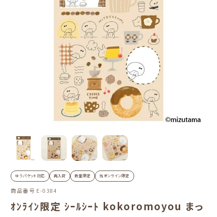
ゆうパケット対応
再入荷
数量限定
当オンライン限定
商品番号
E-0384
ｵﾝﾗｲﾝ限定 ｼｰﾙｼｰﾄ kokoromoyou まっ