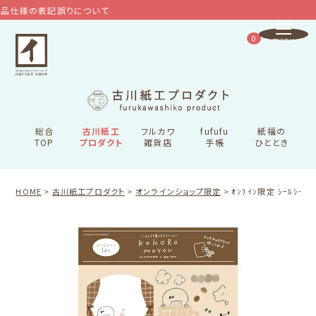
仕様の表記誤りについて
0
総合
古川紙工
フルカワ
fufufu
紙福の
TOP
プロダクト
雑貨店
手帳
ひととき
HOME
古川紙工プロダクト
オンラインショップ限定
ｵﾝﾗｲﾝ限定 ｼｰﾙｼｰﾄ