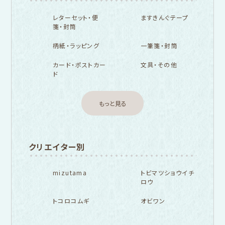
レターセット・便
ますきんぐテープ
箋・封筒
柄紙・ラッピング
一筆箋・封筒
カード・ポストカー
文具・その他
ド
もっと見る
クリエイター別
mizutama
トビマツショウイチ
ロウ
トコロコムギ
オビワン