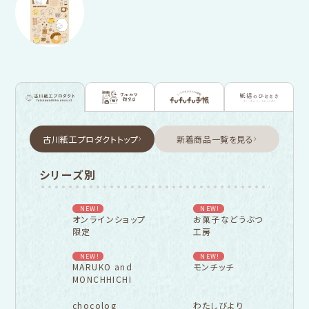
古川紙工プロダクトトップ
新着商品一覧を見る
シリーズ別
NEW!
NEW!
オンラインショップ
お菓子などうぶつ
限定
工房
NEW!
NEW!
MARUKO and
モンチッチ
MONCHHICHI
chocolog
わたしびより