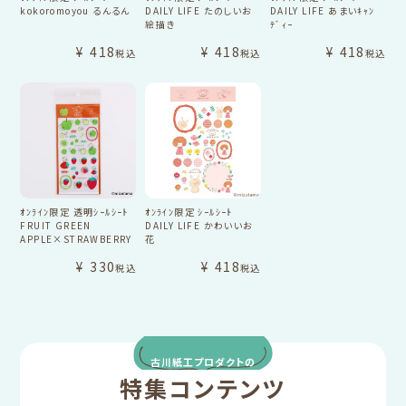
kokoromoyou るんるん
DAILY LIFE たのしいお
DAILY LIFE あまいｷｬﾝ
絵描き
ﾃﾞｨｰ
¥
418
¥
418
¥
418
税込
税込
税込
ｵﾝﾗｲﾝ限定 透明ｼｰﾙｼｰﾄ
ｵﾝﾗｲﾝ限定 ｼｰﾙｼｰﾄ
FRUIT GREEN
DAILY LIFE かわいいお
APPLE×STRAWBERRY
花
¥
330
¥
418
税込
税込
古川紙工プロダクトの
特集コンテンツ