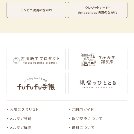
NEW!
NEW!
DAILY LIFE
kokoromoyou
お菓子などうぶつ
クレジットカード・
MARUKO and
モンチッチ
コンビニ決済のながれ
工房
Amazonpay決済のながれ
MONCHHICHI
わたしびより
サンリオキャラクタ
IRODORI
イラストレータ別
ーズ
RASCAL
Oshigoto Licca
MOGUMOGU
mizutama
トビマツショウイチ
トコロコムギ
HAMTAROU
NIPPON365 の商品を見る
ロウ
キャラクター別
アルプスの少女ハ
イジ
サンリオキャラクタ
アルプスの少女ハイ
ーズ
ジ
コラボ別
コラボ別
サンリツマート
kogumaitan
カルビーレトロ
Lipton BEAR'S
カリタ
cafe
お気に入りリスト
ご利用ガイド
TEA STAND
カルビーレトロ
Lipton BEAR'S
メルマガ登録
返品交換について
TEA STAND
メルマガ解除
送料について