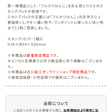
第一弾商品として、「フルカワはんこ」を彩る色とりどりのス
タンプパッドが登場です。
スタンプパッドの天面には「フルカワはんこ」の文字入り♪
普段使いしやすい濃い色や、ワンポイントに使いたい淡い色
まで12色ご用意しました。
スタンプパッド：1個入
H34×W34×D20mm
※本商品は
数量限定商品
です。
キャンセル在庫戻り以外の再生産に伴う再販はございませ
ん。
※本商品は
古川紙工オンラインショップ限定商品
です。
※直営店紙遊・小売店様での販売はございません。
出荷について
ご注文いただいたお客様から順に、
出荷開始日より順次ご出