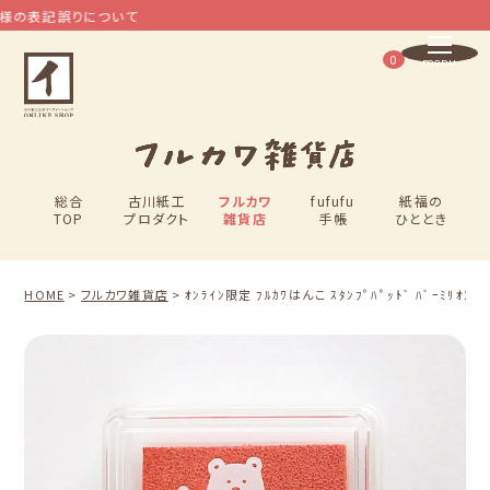
の表記誤りについて
0
総合
古川紙工
フルカワ
fufufu
紙福の
TOP
プロダクト
雑貨店
手帳
ひととき
HOME
フルカワ雑貨店
ｵﾝﾗｲﾝ限定 ﾌﾙｶﾜはんこ ｽﾀﾝﾌﾟﾊﾟｯﾄﾞ ﾊﾞｰﾐﾘｵﾝ