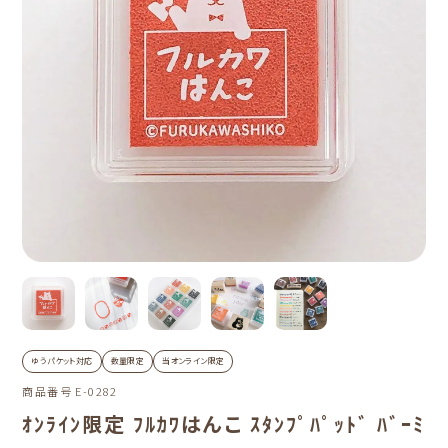
ゆうパケット対応
数量限定
当オンライン限定
商品番号
E-0282
ｵﾝﾗｲﾝ限定 ﾌﾙｶﾜはんこ ｽﾀﾝﾌﾟﾊﾟｯﾄﾞ ﾊﾞｰﾐ