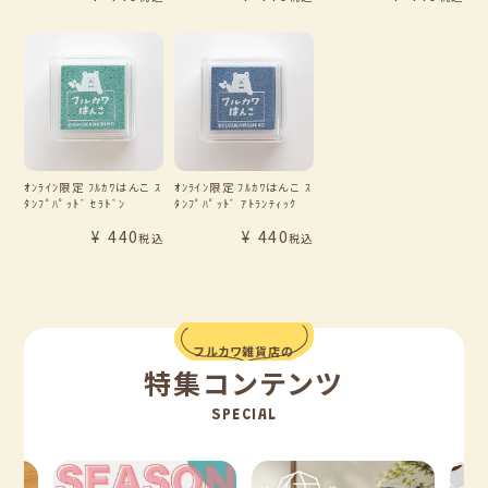
ｵﾝﾗｲﾝ限定 ﾌﾙｶﾜはんこ ｽ
ｵﾝﾗｲﾝ限定 ﾌﾙｶﾜはんこ ｽ
ﾀﾝﾌﾟﾊﾟｯﾄﾞ ｾﾗﾄﾞﾝ
ﾀﾝﾌﾟﾊﾟｯﾄﾞ ｱﾄﾗﾝﾃｨｯｸ
¥
440
¥
440
税込
税込
フルカワ雑貨店の
特集コンテンツ
SPECIAL