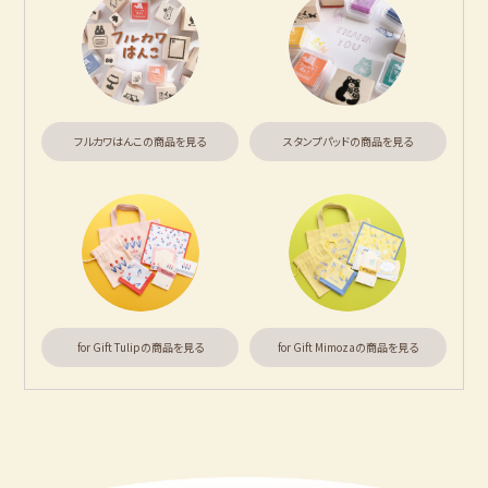
アイテム別
フルカワはんこの商品を見る
スタンプパッドの商品を見る
そえぶみ箋
遊び箋
今日のお手紙
おりがみ小箱
ニコイチmemo
チョキチョキペーパ
ー
もっと見る
for Gift Tulipの商品を見る
for Gift Mimozaの商品を見る
カテゴリー別
紙福のひとときトップ
fufufu手帳トップ
商品一覧をみる
商品一覧をみる
レターセット・便
ますきんぐテープ
箋・封筒