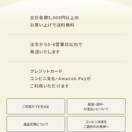
アイテム別
レターセット・便箋・封筒
のし袋
柄紙・ラッピング
一筆箋・封筒
ぽち袋
おりがみ
合計金額5,000円以上の
M5
M6
M5スクエア
カード・ポストカー
文具・その他
お買い上げで送料無料
ド
そえぶみ箋リフィル
遊び箋リフィル
バインダー
シリーズで探す
もっと見る
その他
注文から5-6営業日以内で
発送いたします
シリーズ別
クリエイター別
クレジットカード
fufufu手帳
サンリオキャラクタ
カリタ
コンビニ支払・Amazon Payが
ーズ
mizutama
トビマツショウイチ
ご利用いただけます
おやつパーティ
ロウ
トビマツショウイチ
トコロコムギ
アルプスの少女ハイ
トコロコムギ
オビワン
ロウ
ジ
配送・送料・
翠 sui の商品を見る
結々 yuiyui の商品を見る
ご利用ガイドをみる
お支払いについて
Lipton BEAR'S
カルビーレトロ
サンリオキャラクタ
キャラクター別
TEA STAND
ーズ
コンビニ決済を
返品交換について
ご選択のお客様へ
フルーツマーケット