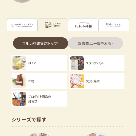
古川紙工プロダクトトップ
フルカワ雑貨店トップ
新着商品一覧を見る
新着商品一覧をみる
シリーズ別
はんこ
スタンプパッド
NEW!
NEW!
オンラインショップ
お菓子などうぶつ
布物
文具・雑貨
限定
工房
NEW!
NEW!
プロダクト商品の
MARUKO and
モンチッチ
雑貨類
MONCHHICHI
chocolog
わたしびより
シリーズで探す
もっと見る