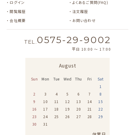
オビワン
カリタ
ログイン
よくあるご質問(FAQ)
閲覧履歴
注文履歴
サンリオキャラクタ
サンリオキャラクタ
ーズ
ーズ
会社概要
お問い合わせ
おやつパーティ
フルーツマーケット
0575-29-9002
TEL.
平日 10:00 〜 17:00
August
Sun
Mon
Tue
Wed
Thu
Fri
Sat
1
2
3
4
5
6
7
8
9
10
11
12
13
14
15
16
17
18
19
20
21
22
23
24
25
26
27
28
29
30
31
休業日