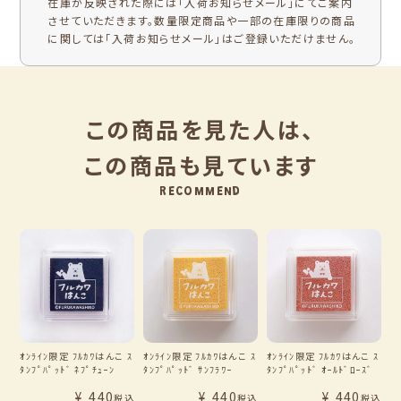
在庫が反映された際には「入荷お知らせメール」にてご案内
させていただきます。数量限定商品や一部の在庫限りの商品
に関しては「入荷お知らせメール」はご登録いただけません。
この商品を見た人は、
この商品も見ています
RECOMMEND
ｵﾝﾗｲﾝ限定 ﾌﾙｶﾜはんこ ｽ
ｵﾝﾗｲﾝ限定 ﾌﾙｶﾜはんこ ｽ
ｵﾝﾗｲﾝ限定 ﾌﾙｶﾜはんこ ｽ
ﾀﾝﾌﾟﾊﾟｯﾄﾞ ﾈﾌﾟﾁｭｰﾝ
ﾀﾝﾌﾟﾊﾟｯﾄﾞ ｻﾝﾌﾗﾜｰ
ﾀﾝﾌﾟﾊﾟｯﾄﾞ ｵｰﾙﾄﾞﾛｰｽﾞ
¥
440
¥
440
¥
440
税込
税込
税込