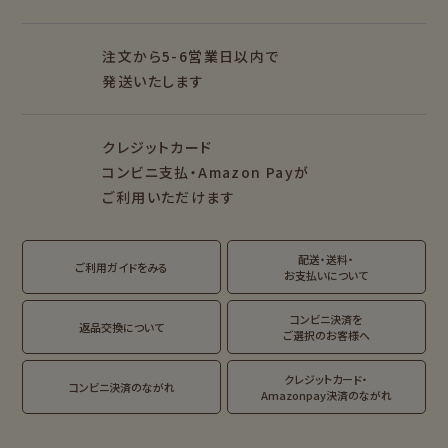
そえぶみ箋リフィル
遊び箋リフィル
バインダー
シリーズで探す
もっと見る
その他
注文から5-6営業日以内で
発送いたします
シリーズ別
クリエイター別
クレジットカード
fufufu手帳
サンリオキャラクタ
カリタ
コンビニ支払・Amazon Payが
ーズ
mizutama
トビマツショウイチ
ご利用いただけます
おやつパーティ
ロウ
トビマツショウイチ
トコロコムギ
アルプスの少女ハイ
トコロコムギ
オビワン
ロウ
ジ
配送・送料・
翠 sui の商品を見る
結々 yuiyui の商品を見る
ご利用ガイドをみる
お支払いについて
Lipton BEAR'S
カルビーレトロ
サンリオキャラクタ
キャラクター別
TEA STAND
ーズ
コンビニ決済を
返品交換について
ご選択のお客様へ
フルーツマーケット
NEW!
NEW!
DAILY LIFE
kokoromoyou
お菓子などうぶつ
クレジットカード・
MARUKO and
モンチッチ
コンビニ決済のながれ
工房
Amazonpay決済のながれ
MONCHHICHI
わたしびより
サンリオキャラクタ
IRODORI