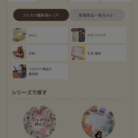
古川紙工プロダクトトップ
フルカワ雑貨店トップ
新着商品一覧を見る
新着商品一覧をみる
シリーズ別
はんこ
スタンプパッド
NEW!
NEW!
オンラインショップ
お菓子などうぶつ
布物
文具・雑貨
限定
工房
NEW!
NEW!
プロダクト商品の
MARUKO and
モンチッチ
雑貨類
MONCHHICHI
chocolog
わたしびより
シリーズで探す
もっと見る
アイテム別