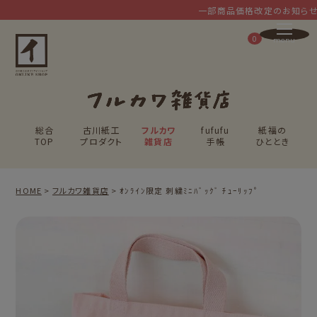
一部商品価格改定のお知らせ
0
総合
古川紙工
フルカワ
fufufu
紙福の
TOP
プロダクト
雑貨店
手帳
ひととき
HOME
フルカワ雑貨店
ｵﾝﾗｲﾝ限定 刺繍ﾐﾆﾊﾞｯｸﾞ ﾁｭｰﾘｯﾌﾟ