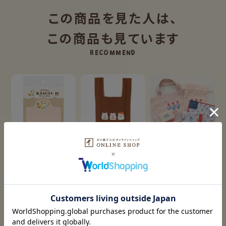
この商品を見た人は、
この商品も見ています
RECOMMEND
ｵﾝﾗｲﾝ限定 ﾆｯﾄﾊﾞｯｸﾞ く
ﾌﾙｶﾜ雑貨店 刺しゅうﾁｭｰ
型抜き付箋 ﾋﾟｸﾆｯｸ ﾗｽｶﾙ
ま
ﾘｯﾌﾟｾｯﾄ
¥
462
¥
3,080
¥
2,420
税込
税込
税込