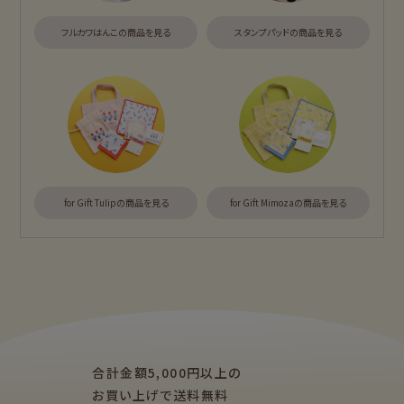
フルカワはんこの商品を見る
スタンプパッドの商品を見る
そえぶみ箋
遊び箋
今日のお手紙
おりがみ小箱
ニコイチmemo
チョキチョキペーパ
ー
もっと見る
for Gift Tulipの商品を見る
for Gift Mimozaの商品を見る
カテゴリー別
紙福のひとときトップ
fufufu手帳トップ
商品一覧をみる
商品一覧をみる
レターセット・便
ますきんぐテープ
箋・封筒
アイテム別
レターセット・便箋・封筒
のし袋
柄紙・ラッピング
一筆箋・封筒
ぽち袋
おりがみ
合計金額5,000円以上の
M5
M6
M5スクエア
カード・ポストカー
文具・その他
お買い上げで送料無料
ド