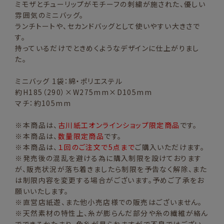
ミモザとチューリップがモチーフの刺繍が施された、優しい
雰囲気のミニバッグ。
ランチトートや、セカンドバッグとして使いやすい大きさで
す。
持っているだけでときめくようなデザインに仕上がりまし
た。
ミニバッグ 1袋：綿・ポリエステル
約H185（290）×W275mm×D105mm
マチ：約105mm
※本商品は、
古川紙工オンラインショップ限定商品
です。
※本商品は、
数量限定商品
です。
※本商品は、
１回のご注文で5点まで
ご購入いただけます。
※発売後の混乱を避ける為に購入制限を設けております
が、販売状況が落ち着きましたら制限を予告なく解除、また
は制限内容を変更する場合がございます。予めご了承をお
願いいたします。
※直営店紙遊、また他小売店様での販売はございません。
※天然素材の特性上、糸が膨らんだ部分や糸の繊維が絡ん
でできるかたまり、色糸が見られますがで不良ではござい