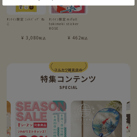
ｵﾝﾗｲﾝ限定 ﾆｯﾄﾊﾞｯｸﾞ ね
ｵﾝﾗｲﾝ限定 mifull
こ
tokimeki sticker
ROSE
¥
3,080
¥
462
税込
税込
フルカワ雑貨店の
特集コンテンツ
SPECIAL