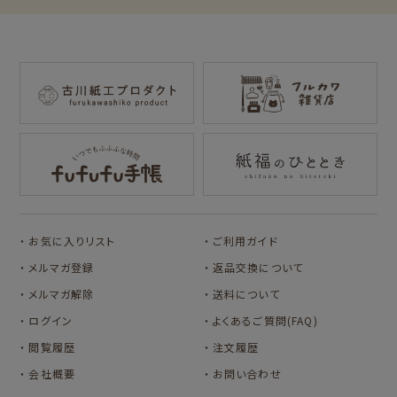
イラストレータ別
ーズ
RASCAL
Oshigoto Licca
MOGUMOGU
mizutama
トビマツショウイチ
トコロコムギ
HAMTAROU
NIPPON365 の商品を見る
ロウ
キャラクター別
アルプスの少女ハ
イジ
サンリオキャラクタ
アルプスの少女ハイ
ーズ
ジ
コラボ別
コラボ別
サンリツマート
kogumaitan
カルビーレトロ
Lipton BEAR'S
カリタ
cafe
お気に入りリスト
ご利用ガイド
TEA STAND
カルビーレトロ
Lipton BEAR'S
メルマガ登録
返品交換について
TEA STAND
メルマガ解除
送料について
オビワン
カリタ
ログイン
よくあるご質問(FAQ)
閲覧履歴
注文履歴
サンリオキャラクタ
サンリオキャラクタ
ーズ
ーズ
会社概要
お問い合わせ
おやつパーティ
フルーツマーケット