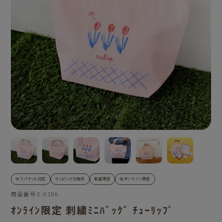
ゆうパケット対応
ラッピング対象外
数量限定
当オンライン限定
商品番号
E-0206
ｵﾝﾗｲﾝ限定 刺繍ﾐﾆﾊﾞｯｸﾞ ﾁｭｰﾘｯﾌﾟ