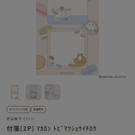
ゆうパケット対応
数量限定
商品番号
QF270
付箋(2P) ﾏｶﾛﾝ ﾄﾋﾞﾏﾂｼｮｳｲﾁﾛｳ