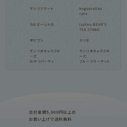
サンリツマート
kogumaitan
cafe
カルビーレトロ
Lipton BEAR'S
TEA STAND
オビワン
カリタ
サンリオキャラクタ
サンリオキャラクタ
ーズ
ーズ
おやつパーティ
フルーツマーケット
フルカワ雑貨店トップ
紙福のひとときトップ
fufufu手帳トップ
新着商品一覧をみる
商品一覧をみる
商品一覧をみる
アイテム別
レターセット・便箋・封筒
のし袋
はんこ
スタンプパッド
ぽち袋
おりがみ
合計金額5,000円以上の
M5
M6
M5スクエア
布物
文具・雑貨
お買い上げで送料無料
そえぶみ箋リフィル
遊び箋リフィル
バインダー