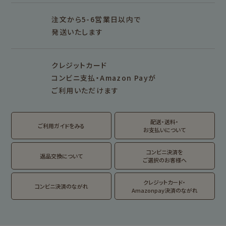
シリーズで探す
プロダクト商品の
雑貨類
その他
注文から5-6営業日以内で
発送いたします
シリーズ別
シリーズで探す
クレジットカード
fufufu手帳
サンリオキャラクタ
カリタ
コンビニ支払・Amazon Payが
ーズ
ご利用いただけます
おやつパーティ
トビマツショウイチ
トコロコムギ
アルプスの少女ハイ
ロウ
ジ
配送・送料・
翠 sui の商品を見る
結々 yuiyui の商品を見る
ご利用ガイドをみる
お支払いについて
フルカワはんこの商品を見る
スタンプパッドの商品を見る
Lipton BEAR'S
カルビーレトロ
サンリオキャラクタ
TEA STAND
ーズ
コンビニ決済を
返品交換について
ご選択のお客様へ
フルーツマーケット
DAILY LIFE
kokoromoyou
お菓子などうぶつ
クレジットカード・
コンビニ決済のながれ
工房
Amazonpay決済のながれ
わたしびより
イラストレータ別