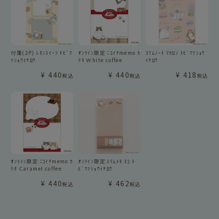
付箋(2P) ﾚﾓﾝｽｲｰﾂ ﾄﾋﾞﾏ
ｵﾝﾗｲﾝ限定 ﾆｺｲﾁmemo ｶ
ｽﾘﾑﾉｰﾄ ﾏｶﾛﾝ ﾄﾋﾞﾏﾂｼｮｳ
ﾂｼｮｳｲﾁﾛｳ
ﾘﾀ Ｗhite coffee
ｲﾁﾛｳ
¥
440
¥
440
¥
418
税込
税込
税込
ｵﾝﾗｲﾝ限定 ﾆｺｲﾁmemo ｶ
ｵﾝﾗｲﾝ限定 ｽﾘﾑﾒﾓ ﾈｺ ﾄ
ﾘﾀ Caramel coffee
ﾋﾞﾏﾂｼｮｳｲﾁﾛｳ
¥
440
¥
462
税込
税込