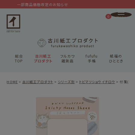
一部商品価格改定のお知らせ
0
総合
古川紙工
フルカワ
fufufu
紙福の
TOP
プロダクト
雑貨店
手帳
ひととき
HOME
古川紙工プロダクト
シリーズ別
トビマツショウイチロウ
付箋(2P)