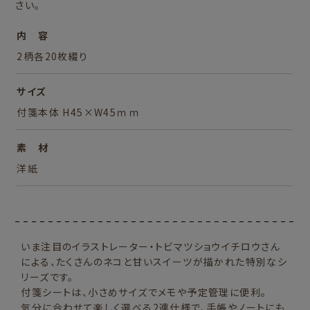
さい。
内 容
2柄各20枚綴り
サイズ
付箋本体 H45×W45ｍｍ
素 材
洋紙
いま注目のイラストレーター・トビマツショウイチロウさん
による、たくさんのネコと甘いスイーツが描かれた特別なシ
リーズです。
付箋シートは、小さめサイズでメモや予定管理に便利。
気分に合わせて楽しく選べる2連仕様で、手帳やノートにも