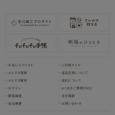
for Gift Tulipの商品を見る
for Gift Mimozaの商品を見る
mizutama
トビマツショウイチ
トコロコムギ
NIPPON365 の商品を見る
ロウ
キャラクター別
サンリオキャラクタ
アルプスの少女ハイ
ーズ
ジ
コラボ別
カルビーレトロ
Lipton BEAR'S
カリタ
お気に入りリスト
ご利用ガイド
TEA STAND
メルマガ登録
返品交換について
メルマガ解除
送料について
ログイン
よくあるご質問(FAQ)
閲覧履歴
注文履歴
会社概要
お問い合わせ