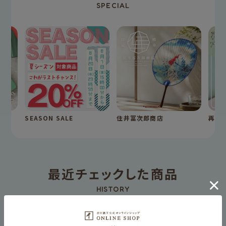
SPECIAL
SEASON SALE
住井冨次郎商店
再入
最近チェックした商品
HISTORY