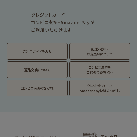
シリーズ別
シリーズで探す
クレジットカード
fufufu手帳
サンリオキャラクタ
カリタ
コンビニ支払・Amazon Payが
ーズ
ご利用いただけます
おやつパーティ
トビマツショウイチ
トコロコムギ
アルプスの少女ハイ
ロウ
ジ
配送・送料・
翠 sui の商品を見る
結々 yuiyui の商品を見る
ご利用ガイドをみる
お支払いについて
フルカワはんこの商品を見る
スタンプパッドの商品を見る
Lipton BEAR'S
カルビーレトロ
サンリオキャラクタ
TEA STAND
ーズ
コンビニ決済を
返品交換について
ご選択のお客様へ
フルーツマーケット
DAILY LIFE
kokoromoyou
お菓子などうぶつ
クレジットカード・
コンビニ決済のながれ
工房
Amazonpay決済のながれ
わたしびより
イラストレータ別
for Gift Tulipの商品を見る
for Gift Mimozaの商品を見る
mizutama
トビマツショウイチ
トコロコムギ
NIPPON365 の商品を見る
ロウ