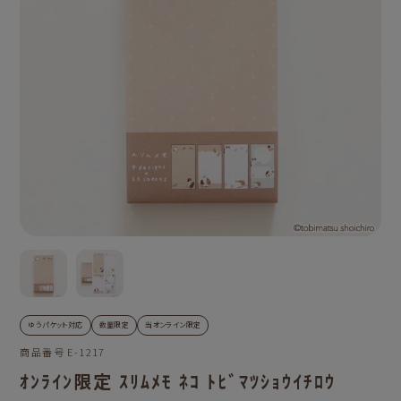
ゆうパケット対応
数量限定
当オンライン限定
商品番号
E-1217
ｵﾝﾗｲﾝ限定 ｽﾘﾑﾒﾓ ﾈｺ ﾄﾋﾞﾏﾂｼｮｳｲﾁﾛｳ