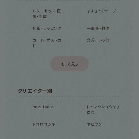
レターセット・便
ますきんぐテープ
箋・封筒
柄紙・ラッピング
一筆箋・封筒
カード・ポストカー
文具・その他
ド
もっと見る
クリエイター別
mizutama
トビマツショウイチ
ロウ
トコロコムギ
オビワン