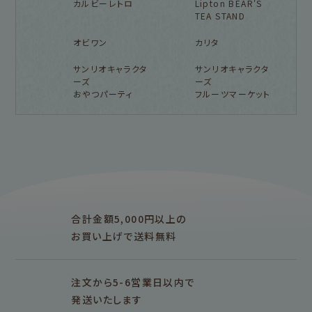
カルビーレトロ
Lipton BEAR'S
TEA STAND
オビワン
カリタ
サンリオキャラクタ
サンリオキャラクタ
ーズ
ーズ
おやつパーティ
フルーツマーケット
フルカワ雑貨店トップ
紙福のひとときトップ
fufufu手帳トップ
新着商品一覧をみる
商品一覧をみる
商品一覧をみる
アイテム別
レターセット・便箋・封筒
のし袋
はんこ
スタンプパッド
ぽち袋
おりがみ
合計金額5,000円以上の
M5
M6
M5スクエア
布物
文具・雑貨
お買い上げで送料無料
そえぶみ箋リフィル
遊び箋リフィル
バインダー
シリーズで探す
プロダクト商品の
雑貨類
その他
注文から5-6営業日以内で
発送いたします