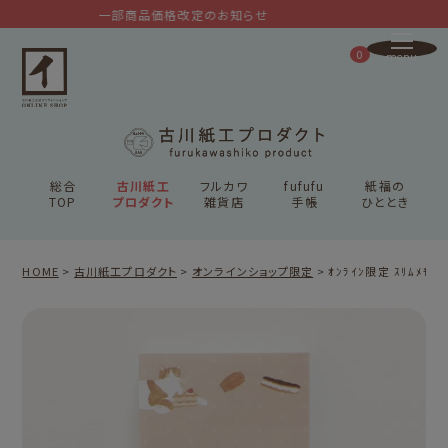
一部商品価格改定のお知らせ
0
総合
古川紙工
フルカワ
fufufu
紙福の
TOP
プロダクト
雑貨店
手帳
ひととき
HOME
古川紙工プロダクト
オンラインショップ限定
ｵﾝﾗｲﾝ限定 ｽﾘﾑﾒﾓ ﾈｺ