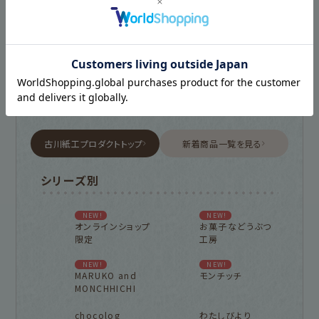
古川紙工プロダクトトップ
新着商品一覧を見る
シリーズ別
NEW!
NEW!
オンラインショップ
お菓子などうぶつ
限定
工房
NEW!
NEW!
MARUKO and
モンチッチ
MONCHHICHI
chocolog
わたしびより