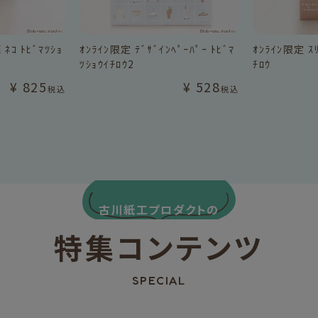
ﾈｺ ﾄﾋﾞﾏﾂｼｮ
ｵﾝﾗｲﾝ限定 ﾃﾞｻﾞｲﾝﾍﾟｰﾊﾟｰ ﾄﾋﾞﾏ
ｵﾝﾗｲﾝ限定 ｽﾘ
ﾂｼｮｳｲﾁﾛｳ2
ﾁﾛｳ
¥
825
¥
528
税込
税込
古川紙工プロダクトの
特集コンテンツ
SPECIAL