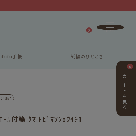
0
ufufu
手帳
紙福の
ひととき
0
カートを見る
イン限定
ﾛｰﾙ付箋 ｸﾏ ﾄﾋﾞﾏﾂｼｮｳｲﾁﾛ