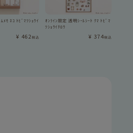
ﾑﾒﾓ ﾈｺ ﾄﾋﾞﾏﾂｼｮｳｲ
ｵﾝﾗｲﾝ限定 透明ｼｰﾙｼｰﾄ ｸﾏ ﾄﾋﾞﾏ
ﾂｼｮｳｲﾁﾛｳ
¥
462
¥
374
税込
税込