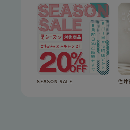
SEASON SALE
住井