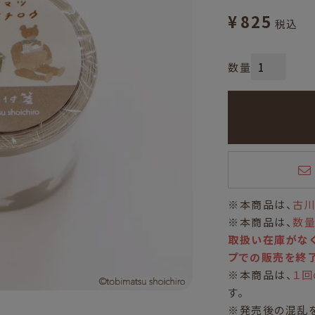
¥
825
税込
※本商品は、
古川
※本商品は、
数
取扱い在庫がなく
プでの販売を終了
※本商品は、
１回
す。
※発売後の混乱