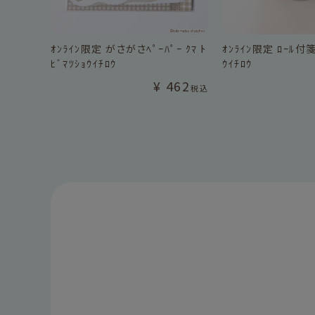
ｵﾝﾗｲﾝ限定 がさがさﾍﾟｰﾊﾟｰ ｸﾏ ﾄ
ｵﾝﾗｲﾝ限定 ﾛｰﾙ付箋 
ﾋﾞﾏﾂｼｮｳｲﾁﾛｳ
ｳｲﾁﾛｳ
¥
462
税込