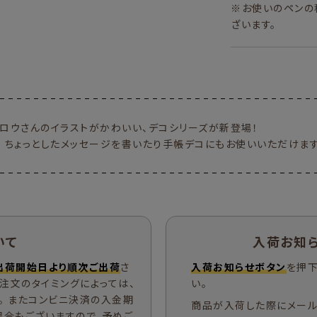
※お使いのペンの
ざいます。
チロウさんのイラストがかわいい、デコシリーズが新登場！
！ ちょっとしたメッセージを書いたり手帳デコにもお使いいただけます
いて
入荷お知
出荷開始日より順次ご出荷
さ
入荷お知らせボタン
を押下
ご注文のタイミングによっては、
い。
。 またコンビニ決済の入金期
商品が入荷した際にメール
場合もございますので、予めご