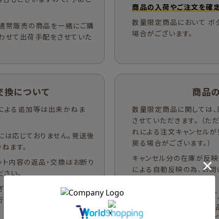
商品の入荷やご注文を確定
数量限定商品において ボ
通常販売の商品を一緒にご購
場合がございます。
わせて出荷手配をさせていた
交換について
商品
による追加等は出来かねま
数量限定商品に関しては、
させていただきます。 （
れによる注文キャンセルが
には応じておりません。発送後
戻る場合がございます。）
ねます。
キャンセル分の在庫が反映
ット内容の返品・交換はお断り
による自動反映の為、お問
ださい。
ます。
ぎるとご注文がキャンセルと
在庫が反映された際には「
行っておりませんので、入金期
いただきます。数量限定商
「入荷お知らせメール」は