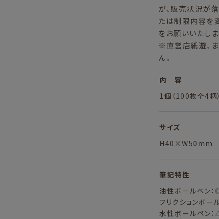
が、販売状況が落
たは制限内容を
をお願いいたしま
※直営店紙遊、
ん。
内 容
1個（100枚全4柄
サイズ
H40×W50mm
筆記特性
油性ボールペン：
フリクションボー
水性ボールペン：