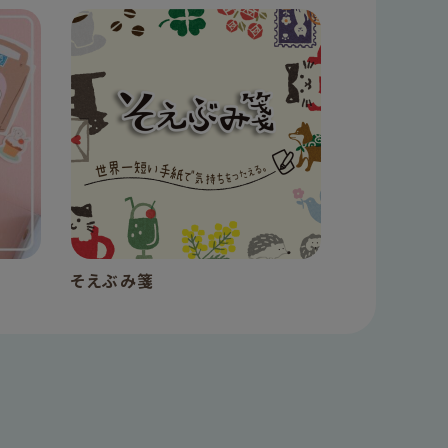
そえぶみ箋
手帳デコ 