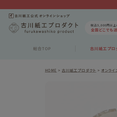
税込5,000円以
全国どこでも
総合
TOP
古川紙工
プロ
HOME
古川紙工プロダクト
オンライ