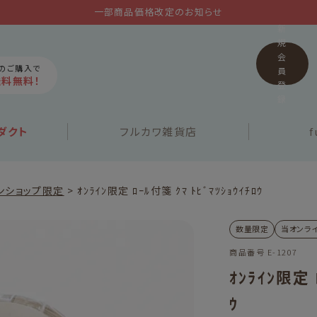
一部商品価格改定のお知らせ
新
規
会
上のご購入で
員
送料無料！
登
録
ダクト
フルカワ
雑貨店
f
ンショップ限定
ｵﾝﾗｲﾝ限定 ﾛｰﾙ付箋 ｸﾏ ﾄﾋﾞﾏﾂｼｮｳｲﾁﾛｳ
数量限定
当オンラ
商品番号
E-1207
ｵﾝﾗｲﾝ限定 
ｳ