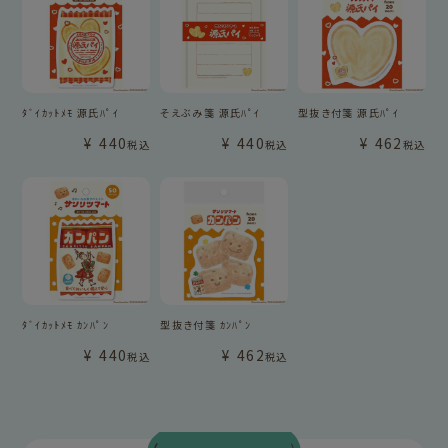
ﾀﾞｲｶｯﾄﾒﾓ 源氏ﾊﾟｲ
そえぶみ箋 源氏ﾊﾟｲ
型抜き付箋 源氏ﾊﾟｲ
¥
440
¥
440
¥
462
税込
税込
税込
ﾀﾞｲｶｯﾄﾒﾓ ｶﾝﾊﾟﾝ
型抜き付箋 ｶﾝﾊﾟﾝ
¥
440
¥
462
税込
税込