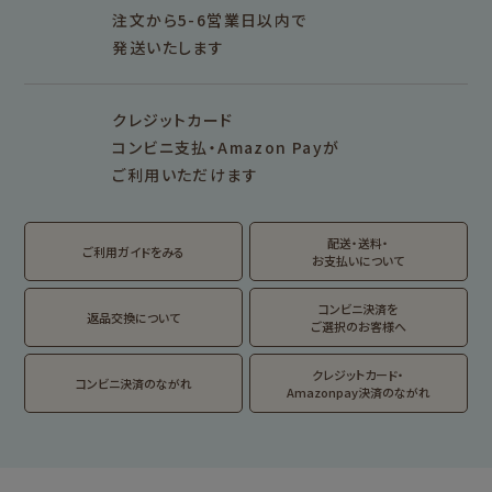
雑貨類
その他
注文から5-6営業日以内で
発送いたします
シリーズ別
シリーズで探す
クレジットカード
fufufu手帳
サンリオキャラクタ
カリタ
コンビニ支払・Amazon Payが
ーズ
ご利用いただけます
おやつパーティ
トビマツショウイチ
トコロコムギ
アルプスの少女ハイ
ロウ
ジ
配送・送料・
翠 sui の商品を見る
結々 yuiyui の商品を見る
ご利用ガイドをみる
お支払いについて
フルカワはんこの商品を見る
スタンプパッドの商品を見る
Lipton BEAR'S
カルビーレトロ
サンリオキャラクタ
TEA STAND
ーズ
コンビニ決済を
返品交換について
ご選択のお客様へ
フルーツマーケット
DAILY LIFE
kokoromoyou
お菓子などうぶつ
クレジットカード・
コンビニ決済のながれ
工房
Amazonpay決済のながれ
わたしびより
イラストレータ別
for Gift Tulipの商品を見る
for Gift Mimozaの商品を見る