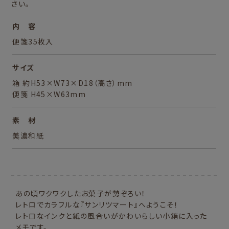
さい。
内 容
便箋35枚入
サイズ
箱 約H53×W73×D18（高さ）mm
便箋 H45×W63mm
素 材
美濃和紙
あの頃ワクワクしたお菓子が勢ぞろい！
レトロでカラフルな『サンリツマート』へようこそ！
レトロなインクと紙の風合いがかわいらしい小箱に入った
メモです。