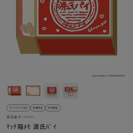
ゆうパケット対応
数量限定
美濃和紙
商品番号
LM431
ﾏｯﾁ箱ﾒﾓ 源氏ﾊﾟｲ