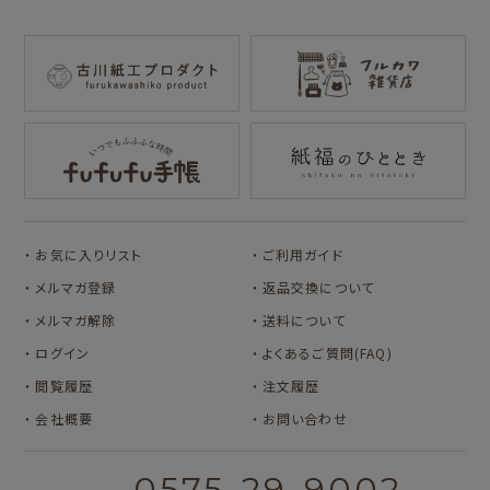
mizutama
トビマツショウイチ
トコロコムギ
NIPPON365 の商品を見る
ロウ
キャラクター別
サンリオキャラクタ
アルプスの少女ハイ
ーズ
ジ
コラボ別
カルビーレトロ
Lipton BEAR'S
カリタ
お気に入りリスト
ご利用ガイド
TEA STAND
メルマガ登録
返品交換について
メルマガ解除
送料について
ログイン
よくあるご質問(FAQ)
閲覧履歴
注文履歴
会社概要
お問い合わせ
0575-29-9002