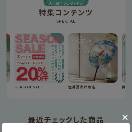
古川紙工プロダクトの
特集コンテンツ
SPECIAL
SEASON SALE
住井冨次郎商店
再入
最近チェックした商品
HISTORY