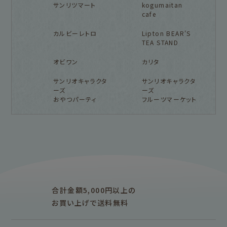
サンリツマート
kogumaitan
cafe
カルビーレトロ
Lipton BEAR'S
TEA STAND
オビワン
カリタ
サンリオキャラクタ
サンリオキャラクタ
ーズ
ーズ
おやつパーティ
フルーツマーケット
フルカワ雑貨店トップ
紙福のひとときトップ
fufufu手帳トップ
新着商品一覧をみる
商品一覧をみる
商品一覧をみる
アイテム別
レターセット・便箋・封筒
のし袋
はんこ
スタンプパッド
ぽち袋
おりがみ
合計金額5,000円以上の
M5
M6
M5スクエア
布物
文具・雑貨
お買い上げで送料無料
そえぶみ箋リフィル
遊び箋リフィル
バインダー
シリーズで探す
プロダクト商品の