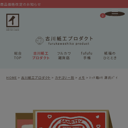
一部商品価格改定のお知
0
総合
古川紙工
フルカワ
fufufu
紙福の
TOP
プロダクト
雑貨店
手帳
ひととき
HOME
古川紙工プロダクト
カテゴリー別
メモ
ﾏｯﾁ箱ﾒﾓ 源氏ﾊﾟｲ