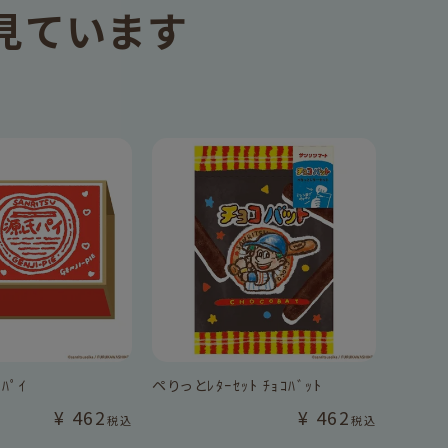
見ています
ﾊﾟｲ
ペりっとﾚﾀｰｾｯﾄ ﾁｮｺﾊﾞｯﾄ
¥
462
¥
462
税込
税込