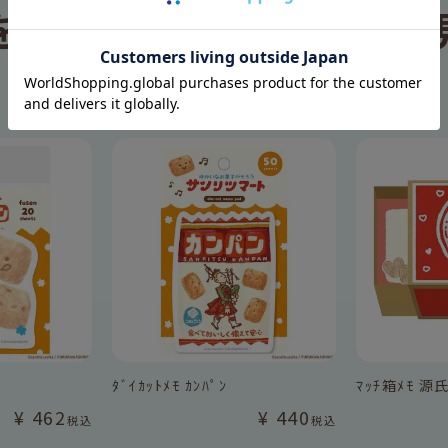
を見た人は、
この商品も
RECOMMEND
ﾀﾞｲｶｯﾄﾒﾓ ｶﾝﾊﾟﾝ
ﾏｯﾁ箱ﾒﾓ 源氏
¥
462
¥
440
税込
税込