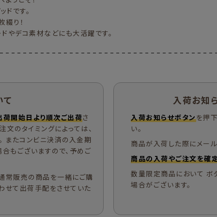
ッドです。
枚綴り！
ードやデコ素材などにも大活躍です。
いて
入荷お知
出荷開始日より順次ご出荷
さ
入荷お知らせボタン
を押下
ご注文のタイミングによっては、
い。
。 またコンビニ決済の入金期
商品が入荷した際にメール
場合もございますので、予めご
商品の入荷やご注文を確定
数量限定商品において ボ
通常販売の商品を一緒にご購
場合がございます。
わせて出荷手配をさせていた