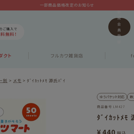
一部商品価格改定のお知らせ
新
規
会
上のご購入で
員
送料無料！
登
録
ダクト
フルカワ
雑貨店
f
ー別
メモ
ﾀﾞｲｶｯﾄﾒﾓ 源氏ﾊﾟｲ
ゆうパケット対応
数
商品番号
LM427
ﾀﾞｲｶｯﾄﾒﾓ
¥
440
税込