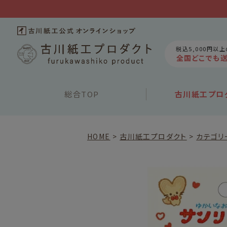
税込5,000円以
全国どこでも
総合
TOP
古川紙工
プロ
HOME
古川紙工プロダクト
カテゴリ