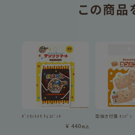
この商品
ﾀﾞｲｶｯﾄﾒﾓ ﾁｮｺﾊﾞｯﾄ
型抜き付箋 ｶﾝﾊﾟﾝ
¥
440
税込