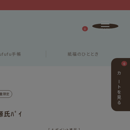
0
ufufu
手帳
紙福の
ひととき
0
カートを見る
量限定
 源氏ﾊﾟｲ
[
4
ポイント進呈 ]