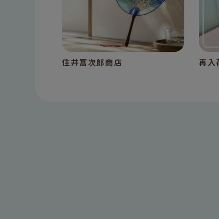
26 受賞商
住井冨次郎商店
再入