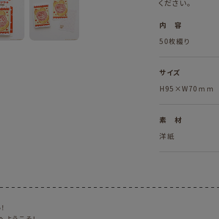
ください。
内 容
50枚綴り
サイズ
H95×W70ｍｍ
素 材
洋紙
！
へようこそ！