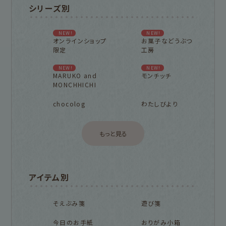
シリーズ別
NEW!
NEW!
オンラインショップ
お菓子などうぶつ
限定
工房
NEW!
NEW!
MARUKO and
モンチッチ
MONCHHICHI
chocolog
わたしびより
もっと見る
アイテム別
そえぶみ箋
遊び箋
今日のお手紙
おりがみ小箱