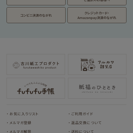
DAILY LIFE
kokoromoyou
お菓子などうぶつ
クレジットカード・
コンビニ決済のながれ
工房
Amazonpay決済のながれ
わたしびより
イラストレータ別
for Gift Tulipの商品を見る
for Gift Mimozaの商品を見る
mizutama
トビマツショウイチ
トコロコムギ
NIPPON365 の商品を見る
ロウ
キャラクター別
サンリオキャラクタ
アルプスの少女ハイ
ーズ
ジ
コラボ別
カルビーレトロ
Lipton BEAR'S
カリタ
お気に入りリスト
ご利用ガイド
TEA STAND
メルマガ登録
返品交換について
メルマガ解除
送料について