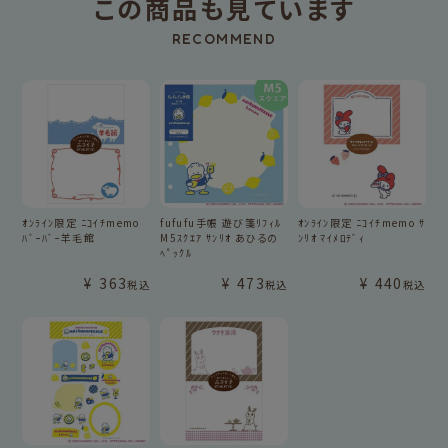
この商品も見ています
RECOMMEND
ｵﾝﾗｲﾝ限定 ﾆｺｲﾁmemo
fufufu手帳 遊び箋ﾘﾌｨﾙ
ｵﾝﾗｲﾝ限定 ﾆｺｲﾁmemo ｻ
ﾊﾞｰﾊﾞｰ羊毛館
M5ｽｸｴｱ ｻﾝﾘｵ あひるの
ﾝﾘｵ ﾏｲﾒﾛﾃﾞｨ
ﾍﾟｯｸﾙ
¥
363
¥
473
¥
440
税込
税込
税込