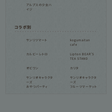
アルプスの少女ハ
イジ
コラボ別
サンリツマート
kogumaitan
cafe
カルビーレトロ
Lipton BEAR'S
TEA STAND
オビワン
カリタ
サンリオキャラクタ
サンリオキャラクタ
ーズ
ーズ
おやつパーティ
フルーツマーケット
フルカワ雑貨店トップ
紙福のひとときトップ
fufufu手帳トップ
新着商品一覧をみる
商品一覧をみる
商品一覧をみる