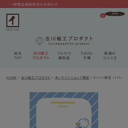
一部商品価格改定のお知らせ
0
総合
古川紙工
フルカワ
fufufu
紙福の
TOP
プロダクト
雑貨店
手帳
ひととき
HOME
古川紙工プロダクト
オンラインショップ限定
ｵﾝﾗｲﾝ限定 ﾆｺｲﾁme