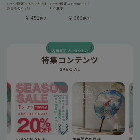
ｵﾝﾗｲﾝ限定 ｼｰﾙｼｰﾄ ｻﾝﾘｵ
ｵﾝﾗｲﾝ限定 ﾆｺｲﾁmemo ｳ
あひるのﾍﾟｯｸﾙ
ｻｷﾞ浪漫
¥
451
¥
363
税込
税込
古川紙工プロダクトの
特集コンテンツ
SPECIAL
SEASON SALE
住井冨次郎商店
再入