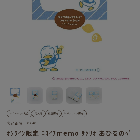
ゆうパケット対応
再入荷
数量限定
当オンライン限定
商品番号
E-0640
ｵﾝﾗｲﾝ限定 ﾆｺｲﾁmemo ｻﾝﾘｵ あひるのﾍﾟ