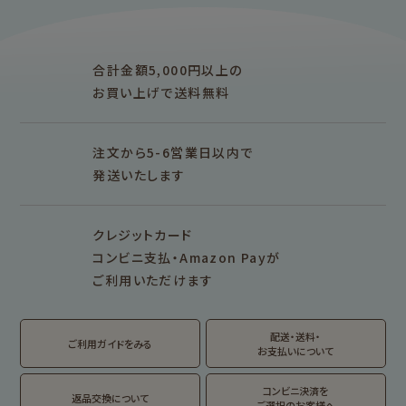
アイテム別
レターセット・便箋・封筒
のし袋
はんこ
スタンプパッド
ぽち袋
おりがみ
合計金額5,000円以上の
M5
M6
M5スクエア
布物
文具・雑貨
お買い上げで送料無料
そえぶみ箋リフィル
遊び箋リフィル
バインダー
シリーズで探す
プロダクト商品の
雑貨類
その他
注文から5-6営業日以内で
発送いたします
シリーズ別
シリーズで探す
クレジットカード
fufufu手帳
サンリオキャラクタ
カリタ
コンビニ支払・Amazon Payが
ーズ
ご利用いただけます
おやつパーティ
トビマツショウイチ
トコロコムギ
アルプスの少女ハイ
ロウ
ジ
配送・送料・
翠 sui の商品を見る
結々 yuiyui の商品を見る
ご利用ガイドをみる
お支払いについて
フルカワはんこの商品を見る
スタンプパッドの商品を見る
Lipton BEAR'S
カルビーレトロ
サンリオキャラクタ
TEA STAND
ーズ
コンビニ決済を
返品交換について
ご選択のお客様へ
フルーツマーケット