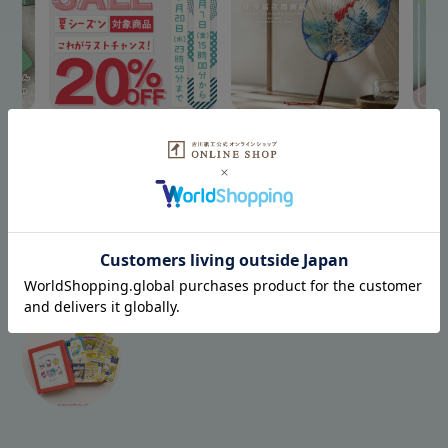
SEASON SALE
住井冨次郎商店
再入
最近チェックした商品
HISTORY