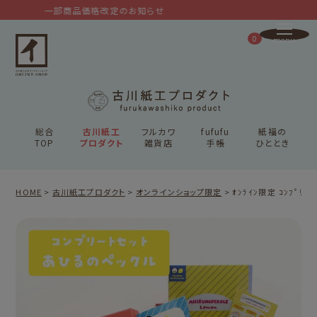
一部商品価格改定のお知らせ
0
総合
古川紙工
フルカワ
fufufu
紙福の
TOP
プロダクト
雑貨店
手帳
ひととき
HOME
古川紙工プロダクト
オンラインショップ限定
ｵﾝﾗｲﾝ限定 ｺﾝﾌﾟﾘｰﾄ