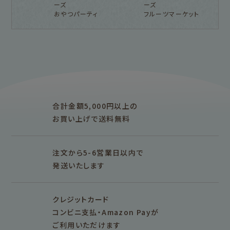
ーズ
ーズ
おやつパーティ
フルーツマーケット
フルカワ雑貨店トップ
紙福のひとときトップ
fufufu手帳トップ
新着商品一覧をみる
商品一覧をみる
商品一覧をみる
アイテム別
レターセット・便箋・封筒
のし袋
はんこ
スタンプパッド
ぽち袋
おりがみ
合計金額5,000円以上の
M5
M6
M5スクエア
布物
文具・雑貨
お買い上げで送料無料
そえぶみ箋リフィル
遊び箋リフィル
バインダー
シリーズで探す
プロダクト商品の
雑貨類
その他
注文から5-6営業日以内で
発送いたします
シリーズ別
シリーズで探す
クレジットカード
fufufu手帳
サンリオキャラクタ
カリタ
コンビニ支払・Amazon Payが
ーズ
ご利用いただけます
おやつパーティ