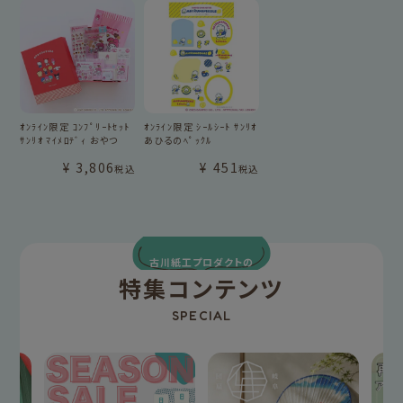
ｵﾝﾗｲﾝ限定 ｺﾝﾌﾟﾘｰﾄｾｯﾄ
ｵﾝﾗｲﾝ限定 ｼｰﾙｼｰﾄ ｻﾝﾘｵ
ｻﾝﾘｵ ﾏｲﾒﾛﾃﾞｨ おやつ
あひるのﾍﾟｯｸﾙ
¥
3,806
¥
451
税込
税込
古川紙工プロダクトの
特集コンテンツ
SPECIAL