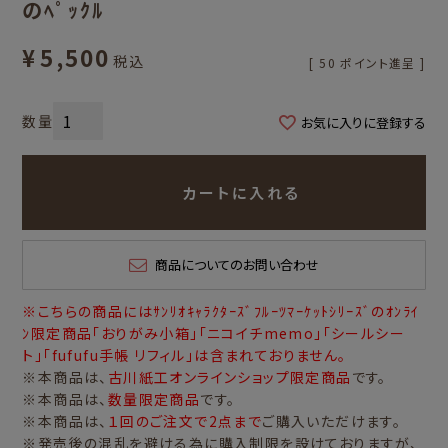
のﾍﾟｯｸﾙ
¥
5,500
税込
[
50
ポイント進呈 ]
お気に入りに登録する
カートに入れる
商品についてのお問い合わせ
※こちらの商品にはｻﾝﾘｵｷｬﾗｸﾀｰｽﾞﾌﾙｰﾂﾏｰｹｯﾄｼﾘｰｽﾞのｵﾝﾗｲ
ﾝ限定商品「おりがみ小箱」「ニコイチmemo」「シールシー
ト」「fufufu手帳 リフィル」は含まれておりません。
※本商品は、
古川紙工オンラインショップ限定商品
です。
※本商品は、
数量限定商品
です。
※本商品は、
１回のご注文で2点まで
ご購入いただけます。
※発売後の混乱を避ける為に購入制限を設けておりますが、