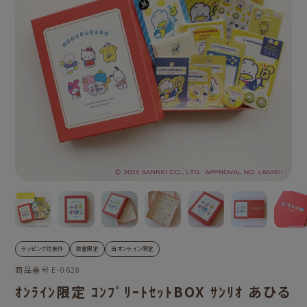
ラッピング対象外
数量限定
当オンライン限定
商品番号
E-0628
ｵﾝﾗｲﾝ限定 ｺﾝﾌﾟﾘｰﾄｾｯﾄBOX ｻﾝﾘｵ あひる