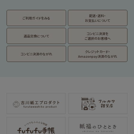
トビマツショウイチ
トコロコムギ
アルプスの少女ハイ
ロウ
ジ
配送・送料・
翠 sui の商品を見る
結々 yuiyui の商品を見る
ご利用ガイドをみる
お支払いについて
フルカワはんこの商品を見る
スタンプパッドの商品を見る
Lipton BEAR'S
カルビーレトロ
サンリオキャラクタ
TEA STAND
ーズ
コンビニ決済を
返品交換について
ご選択のお客様へ
フルーツマーケット
DAILY LIFE
kokoromoyou
お菓子などうぶつ
クレジットカード・
コンビニ決済のながれ
工房
Amazonpay決済のながれ
わたしびより
イラストレータ別
for Gift Tulipの商品を見る
for Gift Mimozaの商品を見る
mizutama
トビマツショウイチ
トコロコムギ
NIPPON365 の商品を見る
ロウ
キャラクター別
サンリオキャラクタ
アルプスの少女ハイ
ーズ
ジ
コラボ別