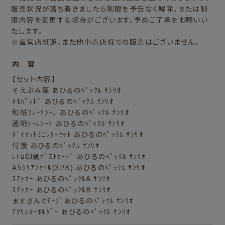
販売状況が落ち着きましたら制限を予告なく解除、または制
限内容を変更する場合がございます。予めご了承をお願いい
たします。
※直営店紙遊、また他小売店様での販売はございません。
内 容
【セット内容】
そえぶみ箋 あひるのﾍﾟｯｸﾙ ｻﾝﾘｵ
ﾒﾓﾊﾟｯﾄﾞ あひるのﾍﾟｯｸﾙ ｻﾝﾘｵ
和紙ﾌﾚｰｸｼｰﾙ あひるのﾍﾟｯｸﾙ ｻﾝﾘｵ
透明ｼｰﾙｼｰﾄ あひるのﾍﾟｯｸﾙ ｻﾝﾘｵ
ﾀﾞｲｶｯﾄﾐﾆﾚﾀｰｾｯﾄ あひるのﾍﾟｯｸﾙ ｻﾝﾘｵ
付箋 あひるのﾍﾟｯｸﾙ ｻﾝﾘｵ
ﾚﾄﾛ印刷ﾎﾟｽﾄｶｰﾄﾞ あひるのﾍﾟｯｸﾙ ｻﾝﾘｵ
A5ｸﾘｱﾌｧｲﾙ(3PK) あひるのﾍﾟｯｸﾙ ｻﾝﾘｵ
ｽﾃｯｶｰ あひるのﾍﾟｯｸﾙA ｻﾝﾘｵ
ｽﾃｯｶｰ あひるのﾍﾟｯｸﾙB ｻﾝﾘｵ
ますきんぐﾃｰﾌﾟあひるのﾍﾟｯｸﾙ ｻﾝﾘｵ
ｱｸﾘﾙｷｰﾎﾙﾀﾞｰ あひるのﾍﾟｯｸﾙ ｻﾝﾘｵ