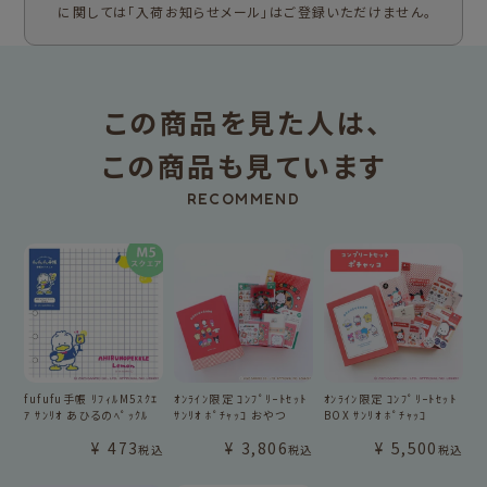
に関しては「入荷お知らせメール」はご登録いただけません。
この商品を見た人は、
この商品も見ています
RECOMMEND
fufufu手帳 ﾘﾌｨﾙM5ｽｸｴ
ｵﾝﾗｲﾝ限定 ｺﾝﾌﾟﾘｰﾄｾｯﾄ
ｵﾝﾗｲﾝ限定 ｺﾝﾌﾟﾘｰﾄｾｯﾄ
ｱ ｻﾝﾘｵ あひるのﾍﾟｯｸﾙ
ｻﾝﾘｵ ﾎﾟﾁｬｯｺ おやつ
BOX ｻﾝﾘｵ ﾎﾟﾁｬｯｺ
¥
473
¥
3,806
¥
5,500
税込
税込
税込