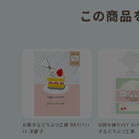
この商品
お菓子などうぶつ工房 B6ｸﾘｱﾌｧ
お持ち帰りﾒﾓﾌﾞﾛｯｸ
ｲﾙ 洋菓子
子などうぶつ工房