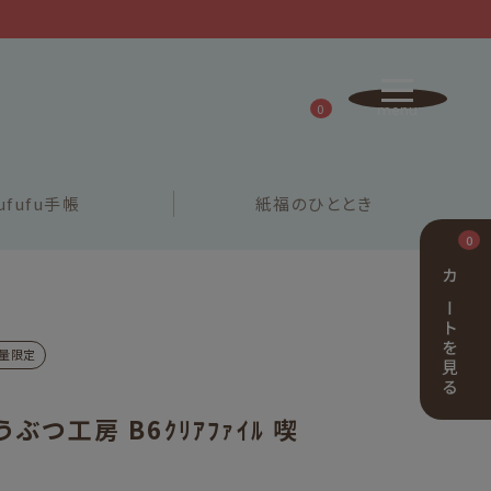
0
ufufu
手帳
紙福の
ひととき
0
カートを見る
量限定
ぶつ工房 B6ｸﾘｱﾌｧｲﾙ 喫