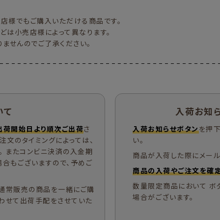
売店様でもご購入いただける商品です。
どは小売店様によって異なります。
りませんのでご了承ください。
いて
入荷お知
出荷開始日より順次ご出荷
さ
入荷お知らせボタン
を押下
ご注文のタイミングによっては、
い。
。 またコンビニ決済の入金期
商品が入荷した際にメール
場合もございますので、予めご
商品の入荷やご注文を確定
数量限定商品において ボ
通常販売の商品を一緒にご購
場合がございます。
わせて出荷手配をさせていた