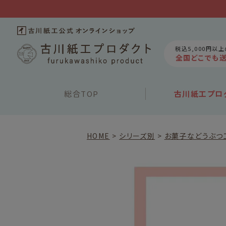
税込5,000円以
全国どこでも
総合
TOP
古川紙工
プロ
HOME
シリーズ別
お菓子などうぶつ