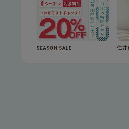
SEASON SALE
住井