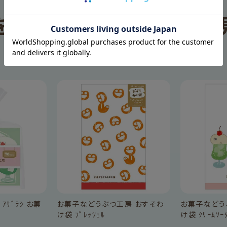
を見た人は、
この商品も
RECOMMEND
 ｱｻﾞﾗｼ お菓
お菓子などうぶつ工房 おすそわ
お菓子などう
け袋 ﾌﾟﾚｯﾂｪﾙ
け袋 ｸﾘｰﾑｿｰ