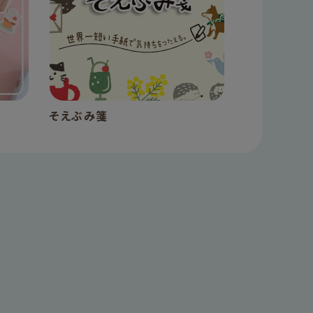
そえぶみ箋
手帳デコ 