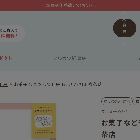
一部商品価格改定のお知らせ
新
規
会
上のご購入で
員
送料無料！
登
録
ダクト
フルカワ
雑貨店
f
工房
お菓子などうぶつ工房 B6ｸﾘｱﾌｧｲﾙ 喫茶店
ゆうパケット対応
数
商品番号
QE43
お菓子などう
茶店