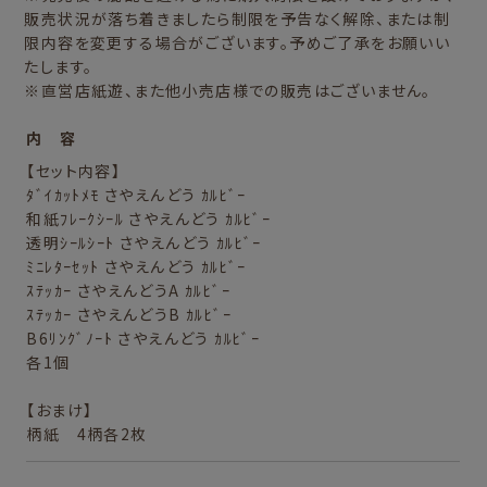
販売状況が落ち着きましたら制限を予告なく解除、または制
限内容を変更する場合がございます。予めご了承をお願いい
たします。
※直営店紙遊、また他小売店様での販売はございません。
内 容
【セット内容】
ﾀﾞｲｶｯﾄﾒﾓ さやえんどう ｶﾙﾋﾞｰ
和紙ﾌﾚｰｸｼｰﾙ さやえんどう ｶﾙﾋﾞｰ
透明ｼｰﾙｼｰﾄ さやえんどう ｶﾙﾋﾞｰ
ﾐﾆﾚﾀｰｾｯﾄ さやえんどう ｶﾙﾋﾞｰ
ｽﾃｯｶｰ さやえんどうA ｶﾙﾋﾞｰ
ｽﾃｯｶｰ さやえんどうB ｶﾙﾋﾞｰ
B6ﾘﾝｸﾞﾉｰﾄ さやえんどう ｶﾙﾋﾞｰ
各1個
【おまけ】
柄紙 4柄各2枚