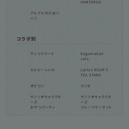
HAMTAROU
アルプスの少女ハ
イジ
コラボ別
サンリツマート
kogumaitan
cafe
カルビーレトロ
Lipton BEAR'S
TEA STAND
オビワン
カリタ
サンリオキャラクタ
サンリオキャラクタ
ーズ
ーズ
おやつパーティ
フルーツマーケット
フルカワ雑貨店トップ
紙福のひとときトップ
fufufu手帳トップ
新着商品一覧をみる
商品一覧をみる
商品一覧をみる