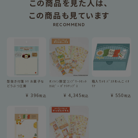
この商品を見た人は、
この商品も見ています
RECOMMEND
型抜き付箋 ﾄﾘ お菓子な
ｵﾝﾗｲﾝ限定 ｺﾝﾌﾟﾘｰﾄｾｯﾄ
箱入りﾒﾓ ﾊﾟｽﾀわんこ ｲﾀ
どうぶつ工房
ｶﾙﾋﾞｰ ﾎﾟﾃﾄﾁｯﾌﾟｽ
ﾘｱ
¥
396
¥
4,345
¥
550
税込
税込
税込