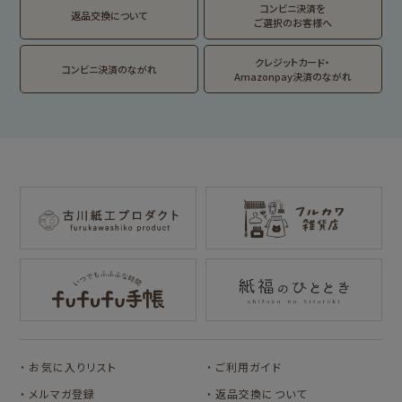
TEA STAND
ーズ
コンビニ決済を
返品交換について
ご選択のお客様へ
フルーツマーケット
DAILY LIFE
kokoromoyou
お菓子などうぶつ
クレジットカード・
コンビニ決済のながれ
工房
Amazonpay決済のながれ
わたしびより
イラストレータ別
for Gift Tulipの商品を見る
for Gift Mimozaの商品を見る
mizutama
トビマツショウイチ
トコロコムギ
NIPPON365 の商品を見る
ロウ
キャラクター別
サンリオキャラクタ
アルプスの少女ハイ
ーズ
ジ
コラボ別
カルビーレトロ
Lipton BEAR'S
カリタ
お気に入りリスト
ご利用ガイド
TEA STAND
メルマガ登録
返品交換について