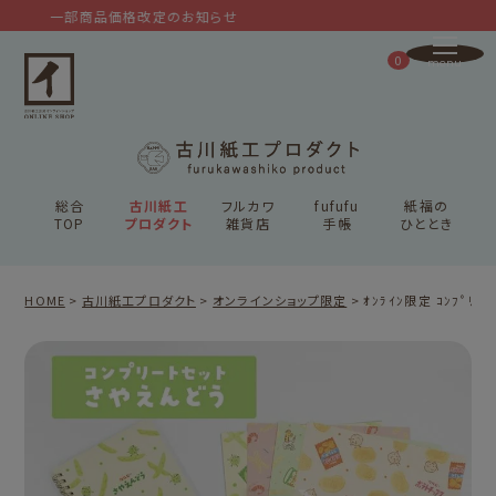
一部商品価格改定のお知らせ
0
総合
古川紙工
フルカワ
fufufu
紙福の
TOP
プロダクト
雑貨店
手帳
ひととき
HOME
古川紙工プロダクト
オンラインショップ限定
ｵﾝﾗｲﾝ限定 ｺﾝﾌﾟﾘｰ