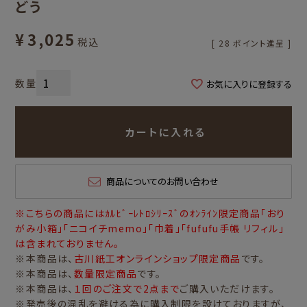
どう
¥
3,025
税込
[
28
ポイント進呈 ]
お気に入りに登録する
カートに入れる
商品についてのお問い合わせ
※こちらの商品にはｶﾙﾋﾞｰﾚﾄﾛｼﾘｰｽﾞのｵﾝﾗｲﾝ限定商品「おり
がみ小箱」「ニコイチmemo」「巾着」「fufufu手帳 リフィル」
は含まれておりません。
※本商品は、
古川紙工オンラインショップ限定商品
です。
※本商品は、
数量限定商品
です。
※本商品は、
１回のご注文で2点まで
ご購入いただけます。
※発売後の混乱を避ける為に購入制限を設けておりますが、