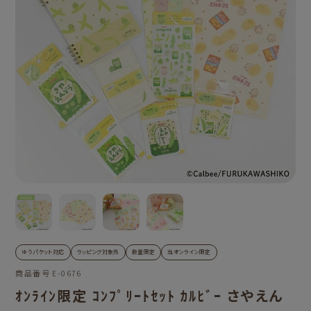
ゆうパケット対応
ラッピング対象外
数量限定
当オンライン限定
商品番号
E-0676
ｵﾝﾗｲﾝ限定 ｺﾝﾌﾟﾘｰﾄｾｯﾄ ｶﾙﾋﾞｰ さやえん