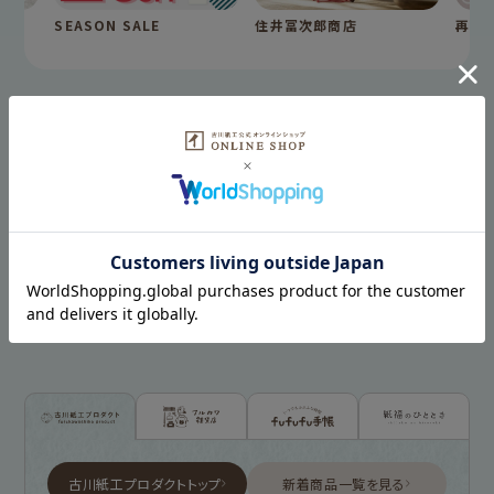
SEASON SALE
住井冨次郎商店
再入
最近チェックした商品
HISTORY
古川紙工プロダクトトップ
新着商品一覧を見る