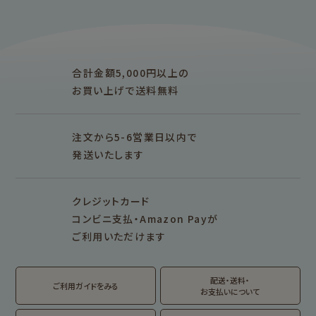
アイテム別
レターセット・便箋・封筒
のし袋
はんこ
スタンプパッド
ぽち袋
おりがみ
合計金額5,000円以上の
M5
M6
M5スクエア
布物
文具・雑貨
お買い上げで送料無料
そえぶみ箋リフィル
遊び箋リフィル
バインダー
シリーズで探す
プロダクト商品の
雑貨類
その他
注文から5-6営業日以内で
発送いたします
シリーズ別
シリーズで探す
クレジットカード
fufufu手帳
サンリオキャラクタ
カリタ
コンビニ支払・Amazon Payが
ーズ
ご利用いただけます
おやつパーティ
トビマツショウイチ
トコロコムギ
アルプスの少女ハイ
ロウ
ジ
配送・送料・
翠 sui の商品を見る
結々 yuiyui の商品を見る
ご利用ガイドをみる
お支払いについて
フルカワはんこの商品を見る
スタンプパッドの商品を見る
Lipton BEAR'S
カルビーレトロ
サンリオキャラクタ