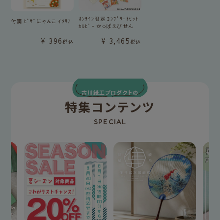
ｵﾝﾗｲﾝ限定 ｺﾝﾌﾟﾘｰﾄｾｯﾄ
付箋 ﾋﾟｻﾞにゃんこ ｲﾀﾘｱ
ｶﾙﾋﾞｰ かっぱえびせん
¥
396
¥
3,465
税込
税込
古川紙工プロダクトの
特集コンテンツ
SPECIAL