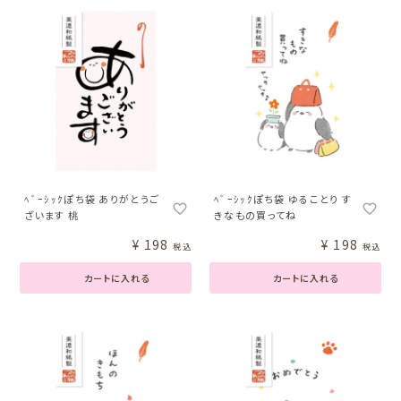
ﾍﾞｰｼｯｸぽち袋 ありがとうご
ﾍﾞｰｼｯｸぽち袋 ゆることり す
ざいます 桃
きなもの買ってね
¥
198
¥
198
税込
税込
カートに入れる
カートに入れる