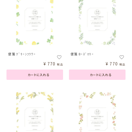
便箋 ｸﾞﾘｰﾝﾌﾗﾜｰ
便箋 ﾛｰｽﾞﾏﾘｰ
¥
770
¥
770
税込
税込
カートに入れる
カートに入れる