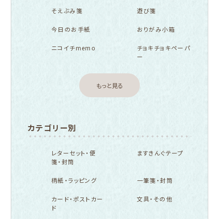
そえぶみ箋
遊び箋
今日のお手紙
おりがみ小箱
ニコイチmemo
チョキチョキペーパ
ー
もっと見る
カテゴリー別
レターセット・便
ますきんぐテープ
箋・封筒
柄紙・ラッピング
一筆箋・封筒
カード・ポストカー
文具・その他
ド