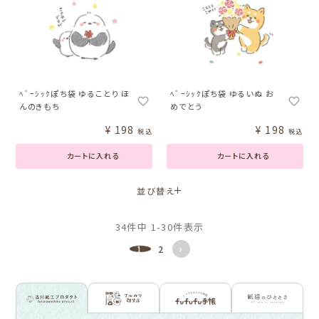
ﾍﾞｰｼｯｸぽち袋 ゆることり ほ
ﾍﾞｰｼｯｸぽち袋 ゆるいぬ お
んのきもち
めでとう
¥
198
¥
198
税込
税込
カートに入れる
カートに入れる
並び替え
34
件中
1
-
30
件表示
1
2