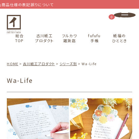
仕様の表記誤りについて
0
総合
古川紙工
フルカワ
fufufu
紙福の
TOP
プロダクト
雑貨店
手帳
ひととき
HOME
古川紙工プロダクト
シリーズ別
Wa-Life
Wa-Life