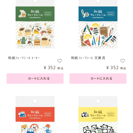
和紙ﾌﾚｰｸｼｰﾙ ｺｰﾋｰ
和紙ﾌﾚｰｸｼｰﾙ 文房具
¥
352
¥
352
税込
税込
カートに入れる
カートに入れる