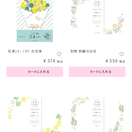
花束ﾚﾀｰ ﾐﾓｻﾞの花束
封筒 刺繍のお花
¥
374
¥
550
税込
税込
カートに入れる
カートに入れる