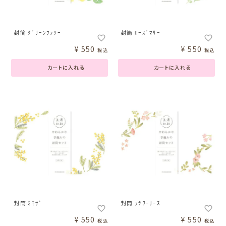
封筒 ｸﾞﾘｰﾝﾌﾗﾜｰ
封筒 ﾛｰｽﾞﾏﾘｰ
¥
550
¥
550
税込
税込
カートに入れる
カートに入れる
封筒 ﾐﾓｻﾞ
封筒 ﾌﾗﾜｰﾘｰｽ
¥
550
¥
550
税込
税込