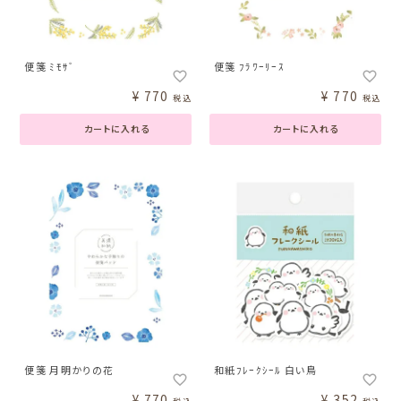
便箋 ﾐﾓｻﾞ
便箋 ﾌﾗﾜｰﾘｰｽ
¥
770
¥
770
税込
税込
カートに入れる
カートに入れる
便箋 月明かりの花
和紙ﾌﾚｰｸｼｰﾙ 白い鳥
¥
770
¥
352