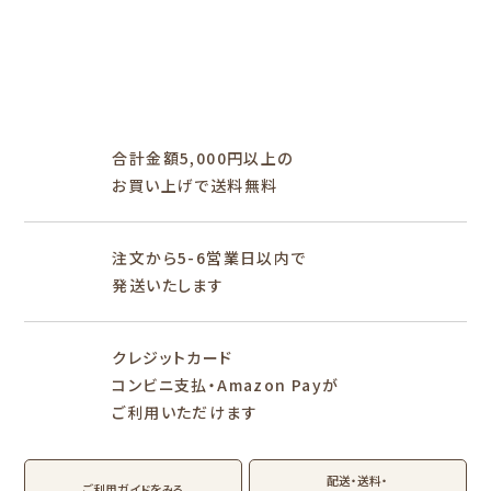
フルカワ雑貨店トップ
紙福のひとときトップ
fufufu手帳トップ
新着商品一覧をみる
商品一覧をみる
商品一覧をみる
アイテム別
レターセット・便箋・封筒
のし袋
はんこ
スタンプパッド
ぽち袋
おりがみ
合計金額5,000円以上の
M5
M6
M5スクエア
布物
文具・雑貨
お買い上げで送料無料
そえぶみ箋リフィル
遊び箋リフィル
バインダー
シリーズで探す
プロダクト商品の
雑貨類
その他
注文から5-6営業日以内で
発送いたします
シリーズ別
シリーズで探す
クレジットカード
fufufu手帳
サンリオキャラクタ
カリタ
コンビニ支払・Amazon Payが
ーズ
ご利用いただけます
おやつパーティ
トビマツショウイチ
トコロコムギ
アルプスの少女ハイ
ロウ
ジ
配送・送料・
翠 sui の商品を見る
結々 yuiyui の商品を見る
ご利用ガイドをみる