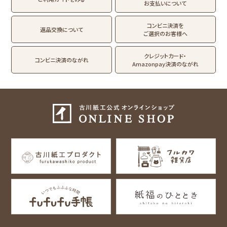
お支払いについて
フルカワはんこの商品を見る
スタンプパッドの商品を見る
Lipton BEAR'S
カルビーレトロ
サンリオキャラクタ
TEA STAND
ーズ
コンビニ決済を
返品交換について
ご選択のお客様へ
フルーツマーケット
DAILY LIFE
kokoromoyou
お菓子などうぶつ
クレジットカード・
コンビニ決済のながれ
工房
Amazonpay決済のながれ
わたしびより
イラストレータ別
for Gift Tulipの商品を見る
for Gift Mimozaの商品を見る
mizutama
トビマツショウイチ
トコロコムギ
NIPPON365 の商品を見る
ロウ
キャラクター別
サンリオキャラクタ
アルプスの少女ハイ
ーズ
ジ
コラボ別
カルビーレトロ
Lipton BEAR'S
カリタ