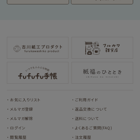
わたしびより
イラストレータ別
for Gift Tulipの商品を見る
for Gift Mimozaの商品を見る
mizutama
トビマツショウイチ
トコロコムギ
NIPPON365 の商品を見る
ロウ
キャラクター別
サンリオキャラクタ
アルプスの少女ハイ
ーズ
ジ
コラボ別
カルビーレトロ
Lipton BEAR'S
カリタ
お気に入りリスト
ご利用ガイド
TEA STAND
メルマガ登録
返品交換について
メルマガ解除
送料について
ログイン
よくあるご質問(FAQ)
閲覧履歴
注文履歴