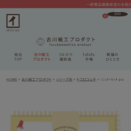
一部商品価格改定のお知らせ
0
総合
古川紙工
フルカワ
fufufu
紙福の
TOP
プロダクト
雑貨店
手帳
ひととき
HOME
古川紙工プロダクト
シリーズ別
トコロコムギ
ﾐﾆﾚﾀｰｾｯﾄ picnic