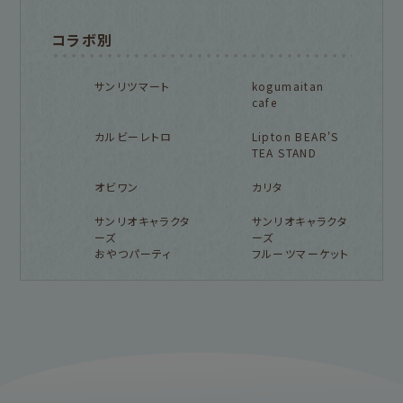
コラボ別
サンリツマート
kogumaitan
cafe
カルビーレトロ
Lipton BEAR'S
TEA STAND
オビワン
カリタ
サンリオキャラクタ
サンリオキャラクタ
ーズ
ーズ
おやつパーティ
フルーツマーケット
フルカワ雑貨店トップ
紙福のひとときトップ
fufufu手帳トップ
新着商品一覧をみる
商品一覧をみる
商品一覧をみる
アイテム別
レターセット・便箋・封筒
のし袋
はんこ
スタンプパッド