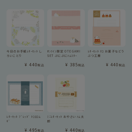
今日のお手紙ﾚﾀｰｾｯﾄ し
ｵﾝﾗｲﾝ限定 OTEGAMI
ﾚﾀｰｾｯﾄ ﾈｺ お菓子などう
ろいことり
SET ぷにぷにﾊﾑｽﾀｰ
ぶつ工房
¥
440
¥
385
¥
440
税込
税込
税込
ﾚﾀｰｾｯﾄ ﾌﾞﾚｯﾄﾞ ﾄｺﾛｺﾑ
ﾐﾆﾚﾀｰｾｯﾄ おやさい ﾊﾑ太
ｷﾞ
郎
¥
495
¥
440
税込
税込