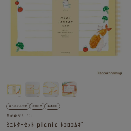
ゆうパケット対応
数量限定
美濃和紙
商品番号
LT703
ﾐﾆﾚﾀｰｾｯﾄ picnic ﾄｺﾛｺﾑｷﾞ