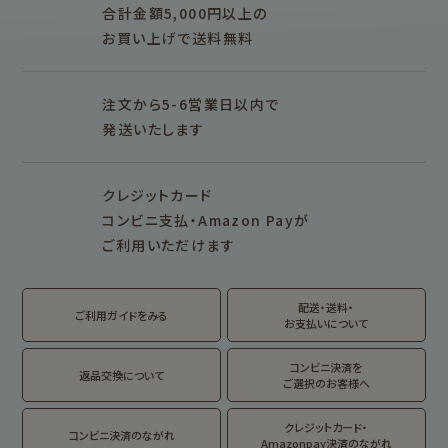
ぽち袋
おりがみ
合計金額5,000円以上の
M5
M6
M5スクエア
布物
文具・雑貨
お買い上げで送料無料
そえぶみ箋リフィル
遊び箋リフィル
バインダー
シリーズで探す
プロダクト商品の
雑貨類
その他
注文から5-6営業日以内で
発送いたします
シリーズ別
シリーズで探す
クレジットカード
fufufu手帳
サンリオキャラクタ
カリタ
コンビニ支払・Amazon Payが
ーズ
ご利用いただけます
おやつパーティ
トビマツショウイチ
トコロコムギ
アルプスの少女ハイ
ロウ
ジ
配送・送料・
翠 sui の商品を見る
結々 yuiyui の商品を見る
ご利用ガイドをみる
お支払いについて
フルカワはんこの商品を見る
スタンプパッドの商品を見る
Lipton BEAR'S
カルビーレトロ
サンリオキャラクタ
TEA STAND
ーズ
コンビニ決済を
返品交換について
ご選択のお客様へ
フルーツマーケット
DAILY LIFE
kokoromoyou
お菓子などうぶつ
クレジットカード・
コンビニ決済のながれ
工房
Amazonpay決済のながれ