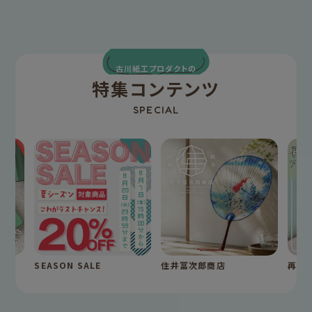
古川紙工プロダクトの
特集コンテンツ
SPECIAL
SEASON SALE
住井冨次郎商店
再入