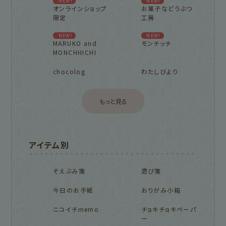
NEW!
NEW!
オンラインショップ
お菓子などうぶつ
限定
工房
NEW!
NEW!
MARUKO and
モンチッチ
MONCHHICHI
chocolog
わたしびより
もっと見る
アイテム別
そえぶみ箋
遊び箋
今日のお手紙
おりがみ小箱
ニコイチmemo
チョキチョキペーパ
ー