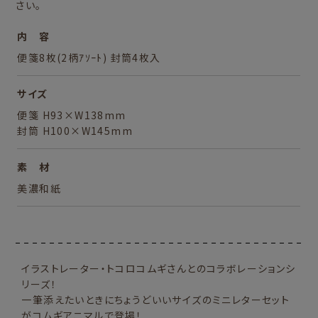
さい。
内 容
便箋8枚(2柄ｱｿｰﾄ) 封筒4枚入
サイズ
便箋 H93×W138mm
封筒 H100×W145mm
素 材
美濃和紙
イラストレーター・トコロコムギさんとのコラボレーションシ
リーズ！
一筆添えたいときにちょうどいいサイズのミニレターセット
がコムギアニマルで登場！