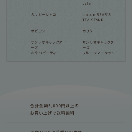
cafe
カルビーレトロ
Lipton BEAR'S
TEA STAND
オビワン
カリタ
サンリオキャラクタ
サンリオキャラクタ
ーズ
ーズ
おやつパーティ
フルーツマーケット
フルカワ雑貨店トップ
紙福のひとときトップ
fufufu手帳トップ
新着商品一覧をみる
商品一覧をみる
商品一覧をみる
アイテム別
レターセット・便箋・封筒
のし袋
はんこ
スタンプパッド
ぽち袋
おりがみ
合計金額5,000円以上の
M5
M6
M5スクエア
布物
文具・雑貨
お買い上げで送料無料
そえぶみ箋リフィル
遊び箋リフィル
バインダー
シリーズで探す
プロダクト商品の
雑貨類
その他