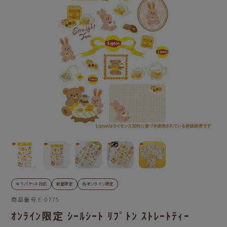
ゆうパケット対応
数量限定
当オンライン限定
商品番号
E-0775
ｵﾝﾗｲﾝ限定 ｼｰﾙｼｰﾄ ﾘﾌﾟﾄﾝ ｽﾄﾚｰﾄﾃｨｰ