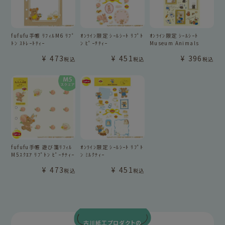
fufufu手帳 ﾘﾌｨﾙM6 ﾘﾌﾟ
ｵﾝﾗｲﾝ限定 ｼｰﾙｼｰﾄ ﾘﾌﾟﾄ
ｵﾝﾗｲﾝ限定 ｼｰﾙｼｰﾄ
ﾄﾝ ｽﾄﾚｰﾄﾃｨｰ
ﾝ ﾋﾟｰﾁﾃｨｰ
Museum Animals
¥
473
¥
451
¥
396
税込
税込
税込
fufufu手帳 遊び箋ﾘﾌｨﾙ
ｵﾝﾗｲﾝ限定 ｼｰﾙｼｰﾄ ﾘﾌﾟﾄ
M5ｽｸｴｱ ﾘﾌﾟﾄﾝ ﾋﾟｰﾁﾃｨｰ
ﾝ ﾐﾙｸﾃｨｰ
¥
473
¥
451
税込
税込
古川紙工プロダクトの