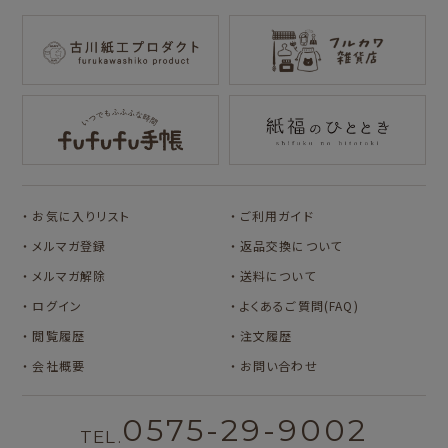
mizutama
トビマツショウイチ
トコロコムギ
NIPPON365 の商品を見る
ロウ
キャラクター別
サンリオキャラクタ
アルプスの少女ハイ
ーズ
ジ
コラボ別
カルビーレトロ
Lipton BEAR'S
カリタ
お気に入りリスト
ご利用ガイド
TEA STAND
メルマガ登録
返品交換について
メルマガ解除
送料について
ログイン
よくあるご質問(FAQ)
閲覧履歴
注文履歴
会社概要
お問い合わせ
0575-29-9002
TEL.