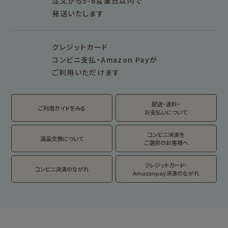
注文から5-6営業日以内で
発送いたします
シリーズ別
シリーズで探す
クレジットカード
fufufu手帳
サンリオキャラクタ
カリタ
コンビニ支払・Amazon Payが
ーズ
ご利用いただけます
おやつパーティ
トビマツショウイチ
トコロコムギ
アルプスの少女ハイ
ロウ
ジ
配送・送料・
翠 sui の商品を見る
結々 yuiyui の商品を見る
ご利用ガイドをみる
お支払いについて
フルカワはんこの商品を見る
スタンプパッドの商品を見る
Lipton BEAR'S
カルビーレトロ
サンリオキャラクタ
TEA STAND
ーズ
コンビニ決済を
返品交換について
ご選択のお客様へ
フルーツマーケット
DAILY LIFE
kokoromoyou
お菓子などうぶつ
クレジットカード・
コンビニ決済のながれ
工房
Amazonpay決済のながれ
わたしびより
イラストレータ別
for Gift Tulipの商品を見る
for Gift Mimozaの商品を見る