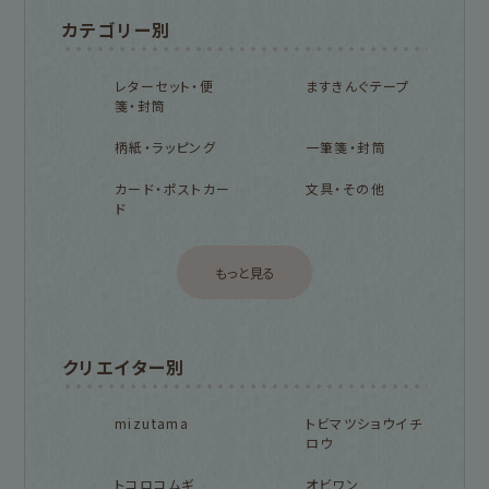
カテゴリー別
レターセット・便
ますきんぐテープ
箋・封筒
柄紙・ラッピング
一筆箋・封筒
カード・ポストカー
文具・その他
ド
もっと見る
クリエイター別
mizutama
トビマツショウイチ
ロウ
トコロコムギ
オビワン