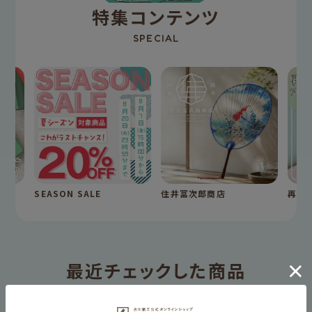
特集コンテンツ
SPECIAL
SEASON SALE
住井冨次郎商店
再入
最近チェックした商品
HISTORY