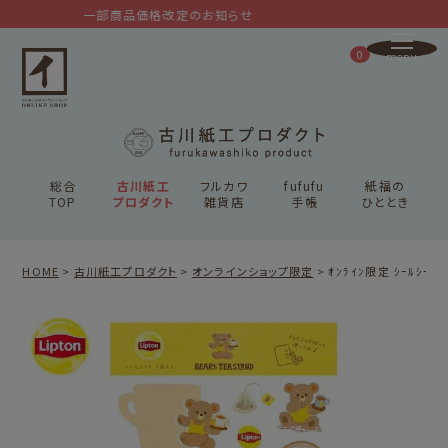
一部商品価格改定のお知らせ
0
総合
古川紙工
フルカワ
fufufu
紙福の
TOP
プロダクト
雑貨店
手帳
ひととき
HOME
古川紙工プロダクト
オンラインショップ限定
ｵﾝﾗｲﾝ限定 ｼｰﾙｼｰﾄ ﾘ