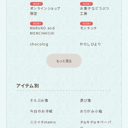
NEW!
NEW!
オンラインショップ
お菓子などうぶつ
限定
工房
NEW!
NEW!
MARUKO and
モンチッチ
MONCHHICHI
chocolog
わたしびより
もっと見る
アイテム別
そえぶみ箋
遊び箋
今日のお手紙
おりがみ小箱
ニコイチmemo
チョキチョキペーパ
ー