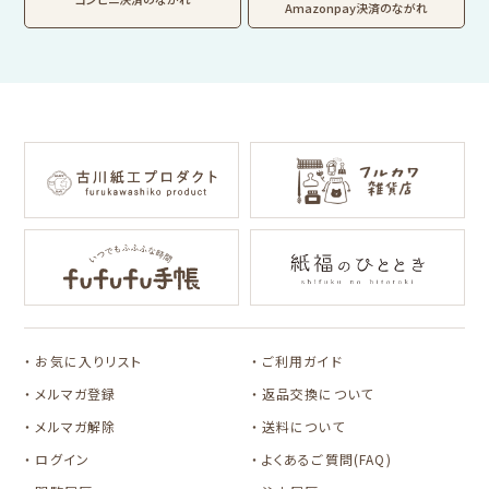
工房
Amazonpay決済のながれ
わたしびより
イラストレータ別
for Gift Tulipの商品を見る
for Gift Mimozaの商品を見る
mizutama
トビマツショウイチ
トコロコムギ
NIPPON365 の商品を見る
ロウ
キャラクター別
サンリオキャラクタ
アルプスの少女ハイ
ーズ
ジ
コラボ別
カルビーレトロ
Lipton BEAR'S
カリタ
お気に入りリスト
ご利用ガイド
TEA STAND
メルマガ登録
返品交換について
メルマガ解除
送料について
ログイン
よくあるご質問(FAQ)