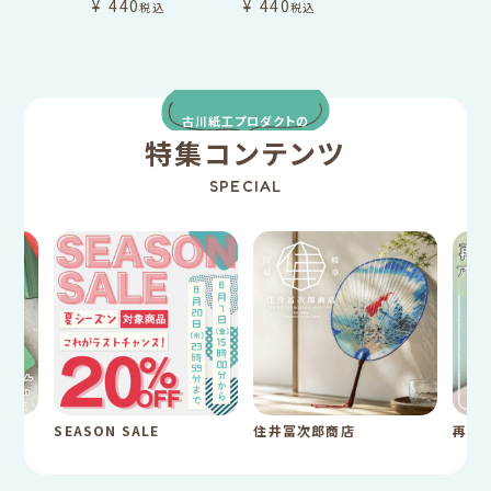
¥
440
¥
440
税込
税込
古川紙工プロダクトの
特集コンテンツ
SPECIAL
SEASON SALE
住井冨次郎商店
再入