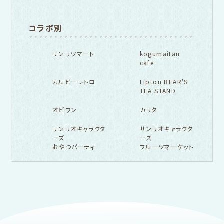
コラボ別
サンリツマート
kogumaitan
cafe
カルビーレトロ
Lipton BEAR'S
TEA STAND
オビワン
カリタ
サンリオキャラクタ
サンリオキャラクタ
ーズ
ーズ
おやつパーティ
フルーツマーケット
フルカワ雑貨店トップ
紙福のひとときトップ
fufufu手帳トップ
新着商品一覧をみる
商品一覧をみる
商品一覧をみる
アイテム別
レターセット・便箋・封筒
のし袋
はんこ
スタンプパッド