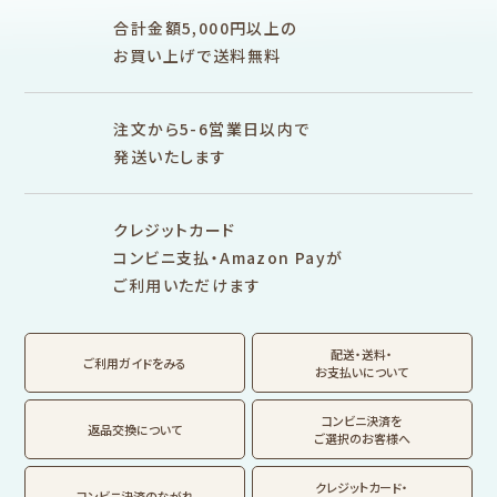
ぽち袋
おりがみ
合計金額5,000円以上の
M5
M6
M5スクエア
布物
文具・雑貨
お買い上げで送料無料
そえぶみ箋リフィル
遊び箋リフィル
バインダー
シリーズで探す
プロダクト商品の
雑貨類
その他
注文から5-6営業日以内で
発送いたします
シリーズ別
シリーズで探す
クレジットカード
fufufu手帳
サンリオキャラクタ
カリタ
コンビニ支払・Amazon Payが
ーズ
ご利用いただけます
おやつパーティ
トビマツショウイチ
トコロコムギ
アルプスの少女ハイ
ロウ
ジ
配送・送料・
翠 sui の商品を見る
結々 yuiyui の商品を見る
ご利用ガイドをみる
お支払いについて
フルカワはんこの商品を見る
スタンプパッドの商品を見る
Lipton BEAR'S
カルビーレトロ
サンリオキャラクタ
TEA STAND
ーズ
コンビニ決済を
返品交換について
ご選択のお客様へ
フルーツマーケット
DAILY LIFE
kokoromoyou
お菓子などうぶつ
クレジットカード・
コンビニ決済のながれ