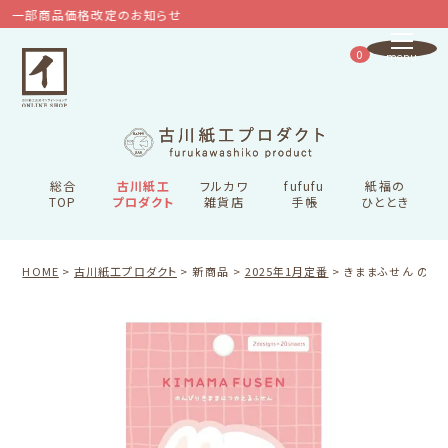
一部商品価格改定のお知らせ
0
総合
古川紙工
フルカワ
fufufu
紙福の
TOP
プロダクト
雑貨店
手帳
ひととき
HOME
古川紙工プロダクト
新商品
2025年1月定番
きままふせん のん