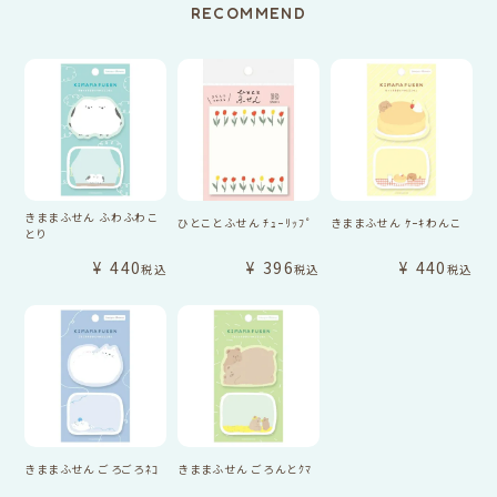
RECOMMEND
きままふせん ふわふわこ
ひとことふせん ﾁｭｰﾘｯﾌﾟ
きままふせん ｹｰｷわんこ
とり
¥
440
¥
396
¥
440
税込
税込
税込
きままふせん ごろごろﾈｺ
きままふせん ごろんとｸﾏ