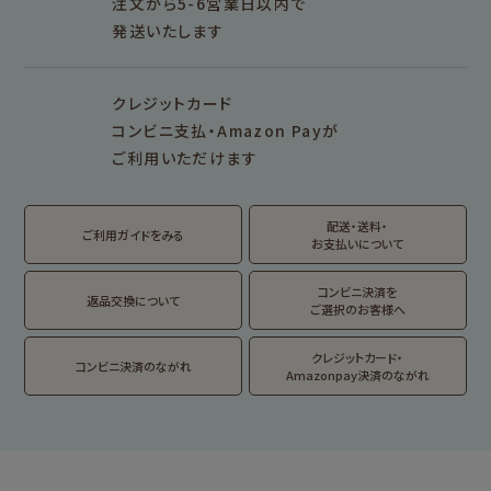
その他
注文から5-6営業日以内で
発送いたします
シリーズ別
シリーズで探す
クレジットカード
fufufu手帳
サンリオキャラクタ
カリタ
コンビニ支払・Amazon Payが
ーズ
ご利用いただけます
おやつパーティ
トビマツショウイチ
トコロコムギ
アルプスの少女ハイ
ロウ
ジ
配送・送料・
翠 sui の商品を見る
結々 yuiyui の商品を見る
ご利用ガイドをみる
お支払いについて
フルカワはんこの商品を見る
スタンプパッドの商品を見る
Lipton BEAR'S
カルビーレトロ
サンリオキャラクタ
TEA STAND
ーズ
コンビニ決済を
返品交換について
ご選択のお客様へ
フルーツマーケット
DAILY LIFE
kokoromoyou
お菓子などうぶつ
クレジットカード・
コンビニ決済のながれ
工房
Amazonpay決済のながれ
わたしびより
イラストレータ別
for Gift Tulipの商品を見る
for Gift Mimozaの商品を見る