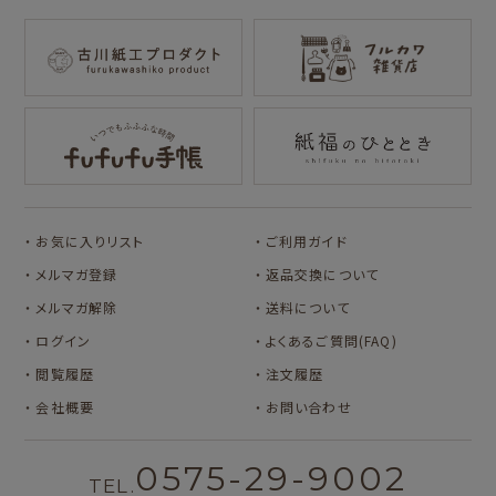
mizutama
トビマツショウイチ
トコロコムギ
NIPPON365 の商品を見る
ロウ
キャラクター別
サンリオキャラクタ
アルプスの少女ハイ
ーズ
ジ
コラボ別
カルビーレトロ
Lipton BEAR'S
カリタ
お気に入りリスト
ご利用ガイド
TEA STAND
メルマガ登録
返品交換について
メルマガ解除
送料について
ログイン
よくあるご質問(FAQ)
閲覧履歴
注文履歴
会社概要
お問い合わせ
0575-29-9002
TEL.