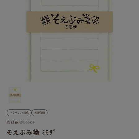
ゆうパケット対応
美濃和紙
商品番号
LS502
そえぶみ箋 ﾐﾓｻﾞ