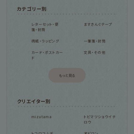
カテゴリー別
レターセット・便
ますきんぐテープ
箋・封筒
柄紙・ラッピング
一筆箋・封筒
カード・ポストカー
文具・その他
ド
もっと見る
クリエイター別
mizutama
トビマツショウイチ
ロウ
トコロコムギ
オビワン