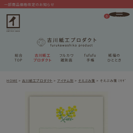
一部商品価格改定のお知らせ
0
総合
古川紙工
フルカワ
fufufu
紙福の
TOP
プロダクト
雑貨店
手帳
ひととき
HOME
古川紙工プロダクト
アイテム別
そえぶみ箋
そえぶみ箋 ﾐﾓｻﾞ