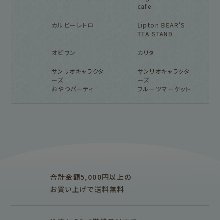
cafe
カルビーレトロ
Lipton BEAR'S
TEA STAND
オビワン
カリタ
サンリオキャラクタ
サンリオキャラクタ
ーズ
ーズ
おやつパーティ
フルーツマーケット
フルカワ雑貨店トップ
紙福のひとときトップ
fufufu手帳トップ
新着商品一覧をみる
商品一覧をみる
商品一覧をみる
アイテム別
レターセット・便箋・封筒
のし袋
はんこ
スタンプパッド
ぽち袋
おりがみ
合計金額5,000円以上の
M5
M6
M5スクエア
布物
文具・雑貨
お買い上げで送料無料
そえぶみ箋リフィル
遊び箋リフィル
バインダー
シリーズで探す
プロダクト商品の
雑貨類