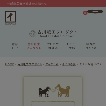
一部商品価格改定のお知らせ
0
総合
古川紙工
フルカワ
fufufu
紙福の
TOP
プロダクト
雑貨店
手帳
ひととき
HOME
古川紙工プロダクト
アイテム別
そえぶみ箋
そえぶみ箋 おてがみ