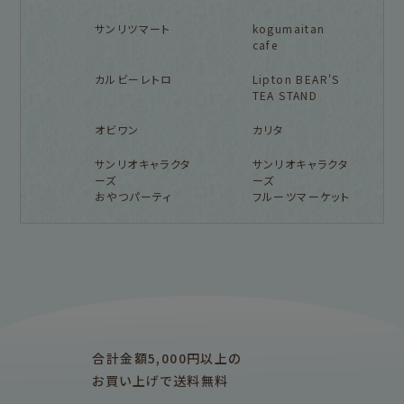
サンリツマート
kogumaitan
cafe
カルビーレトロ
Lipton BEAR'S
TEA STAND
オビワン
カリタ
サンリオキャラクタ
サンリオキャラクタ
ーズ
ーズ
おやつパーティ
フルーツマーケット
フルカワ雑貨店トップ
紙福のひとときトップ
fufufu手帳トップ
新着商品一覧をみる
商品一覧をみる
商品一覧をみる
アイテム別
レターセット・便箋・封筒
のし袋
はんこ
スタンプパッド
ぽち袋
おりがみ
合計金額5,000円以上の
M5
M6
M5スクエア
布物
文具・雑貨
お買い上げで送料無料
そえぶみ箋リフィル
遊び箋リフィル
バインダー