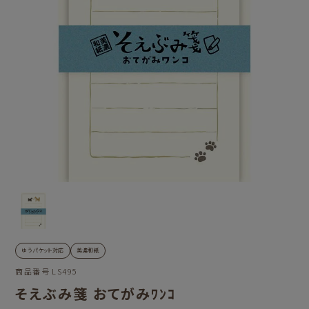
ゆうパケット対応
美濃和紙
商品番号
LS495
そえぶみ箋 おてがみﾜﾝｺ