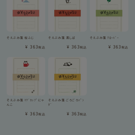
そえぶみ箋 桜ふじ
そえぶみ箋 黒しば
そえぶみ箋 ｸﾛｰﾊﾞｰ
¥
363
¥
363
¥
363
税込
税込
税込
そえぶみ箋 ﾏｸﾞｶｯﾌﾟにゃ
そえぶみ箋 ごろごろﾊﾟﾝ
んこ
ﾀﾞ
¥
363
¥
363
税込
税込