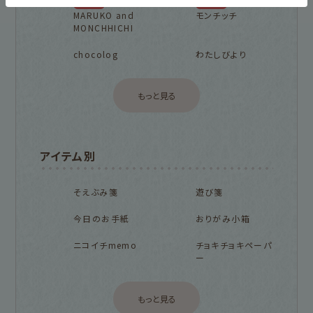
NEW!
NEW!
MARUKO and
モンチッチ
MONCHHICHI
chocolog
わたしびより
もっと見る
アイテム別
そえぶみ箋
遊び箋
今日のお手紙
おりがみ小箱
ニコイチmemo
チョキチョキペーパ
ー
もっと見る