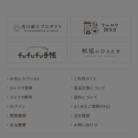
for Gift Tulipの商品を見る
for Gift Mimozaの商品を見る
mizutama
トビマツショウイチ
トコロコムギ
NIPPON365 の商品を見る
ロウ
キャラクター別
サンリオキャラクタ
アルプスの少女ハイ
ーズ
ジ
コラボ別
カルビーレトロ
Lipton BEAR'S
カリタ
お気に入りリスト
ご利用ガイド
TEA STAND
メルマガ登録
返品交換について
メルマガ解除
送料について
ログイン
よくあるご質問(FAQ)
閲覧履歴
注文履歴
会社概要
お問い合わせ