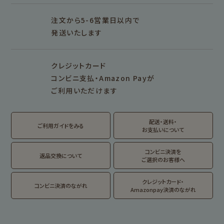
シリーズで探す
プロダクト商品の
雑貨類
その他
注文から5-6営業日以内で
発送いたします
シリーズ別
シリーズで探す
クレジットカード
fufufu手帳
サンリオキャラクタ
カリタ
コンビニ支払・Amazon Payが
ーズ
ご利用いただけます
おやつパーティ
トビマツショウイチ
トコロコムギ
アルプスの少女ハイ
ロウ
ジ
配送・送料・
翠 sui の商品を見る
結々 yuiyui の商品を見る
ご利用ガイドをみる
お支払いについて
フルカワはんこの商品を見る
スタンプパッドの商品を見る
Lipton BEAR'S
カルビーレトロ
サンリオキャラクタ
TEA STAND
ーズ
コンビニ決済を
返品交換について
ご選択のお客様へ
フルーツマーケット
DAILY LIFE
kokoromoyou
お菓子などうぶつ
クレジットカード・
コンビニ決済のながれ
工房
Amazonpay決済のながれ
わたしびより
イラストレータ別