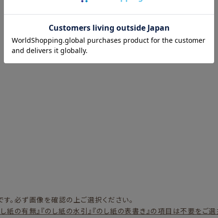
す。必ず画像を確認の上ご選択ください。
し紙の有無』『のし紙の水引』『のし紙の表書き』の項目は不要をご選