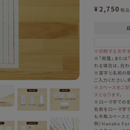
¥
2,750
税込
※印刷する文字を
※「用箋」または
れる場合は、合わ
※苗字と名前の
ご入力ください。
※スペースをご
スとなります。
※ローマ字での
名前をローマ字で
も半角スペースと
例）Hanako Fu