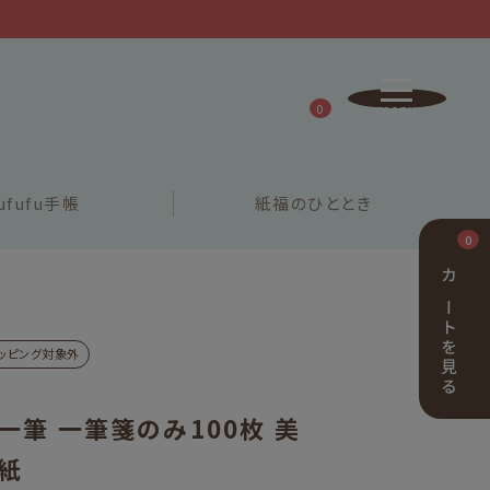
0
ufufu
手帳
紙福の
ひととき
0
カートを見る
ッピング対象外
一筆 一筆箋のみ100枚 美
紙