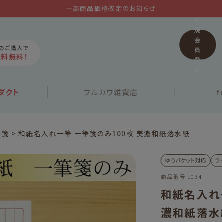
一部商品価格改定のお知らせ
新
規
会
上のご購入で
員
送料無料！
登
録
ダクト
フルカワ
雑貨店
f
筆箋
和紙名入れ一筆 一筆箋のみ100枚 美濃和紙落水紙
ゆうパケット対応
ラ
商品番号
L034
和紙名入れ
濃和紙落水