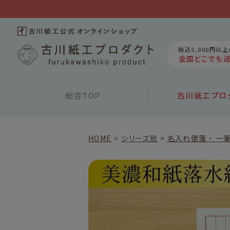
税込5,000円以
全国どこでも
総合
TOP
古川紙工
プロ
HOME
シリーズ別
名入れ便箋 ・ 一