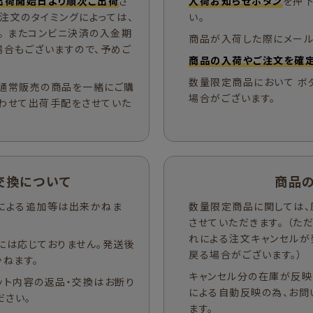
出荷開始日より順次ご出荷
さ
入荷お知らせボタン
を押下
ご注文のタイミングによっては、
い。
。 またコンビニ決済の入金期
商品が入荷した際にメール
場合もございますので、予めご
商品の入荷やご注文を確定
数量限定商品において ボ
通常販売の商品を一緒にご購
場合がございます。
わせて出荷手配をさせていた
交換について
商品
による追加等は出来かねま
数量限定商品に関しては、
させていただきます。 （
れによる注文キャンセルが
には応じておりません。発送後
戻る場合がございます。）
ねます。
キャンセル分の在庫が反映
ット内容の返品・交換はお断り
による自動反映の為、お問
ださい。
ます。