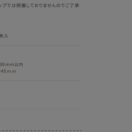
ップでは把握しておりませんのでご了承
0枚入
W30mm以内
D45ｍｍ