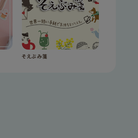
そえぶみ箋
手帳デコ 