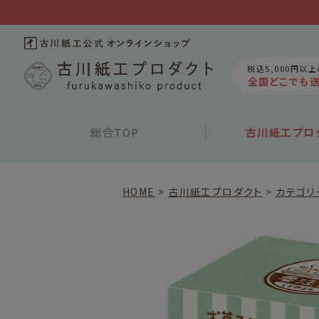
税込5,000円以
全国どこでも
総合
TOP
古川紙工
プロ
HOME
古川紙工プロダクト
カテゴリ