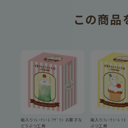
この商品
箱入りﾌﾚｰｸｼｰﾙ ｱｻﾞﾗｼ お菓子な
箱入りﾌﾚｰｸｼｰﾙ ｲ
どうぶつ工房
ぶつ工房