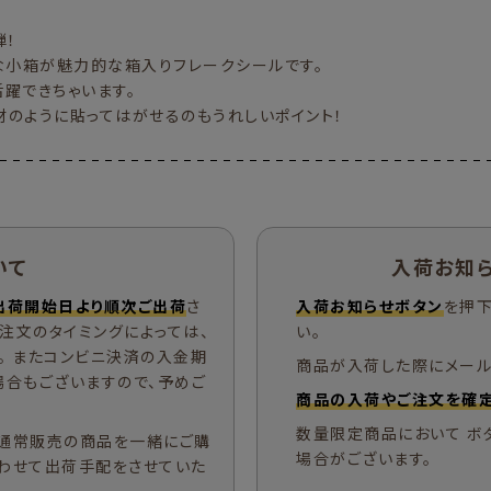
弾！
な小箱が魅力的な箱入りフレークシールです。
躍できちゃいます。
のように貼ってはがせるのもうれしいポイント！
いて
入荷お知
出荷開始日より順次ご出荷
さ
入荷お知らせボタン
を押下
ご注文のタイミングによっては、
い。
。 またコンビニ決済の入金期
商品が入荷した際にメール
場合もございますので、予めご
商品の入荷やご注文を確定
数量限定商品において ボ
通常販売の商品を一緒にご購
場合がございます。
わせて出荷手配をさせていた