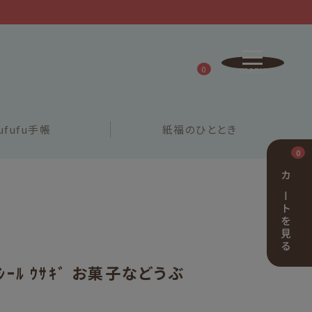
0
ufufu
手帳
紙福の
ひととき
0
カートを見る
ｼｰﾙ ｳｻｷﾞ お菓子などうぶ