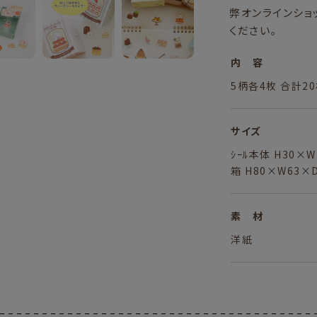
弊オンラインショ
ください。
内 容
5柄各4枚 合計2
サイズ
ｼｰﾙ本体 H30×
箱 H80×W63×
素 材
洋紙