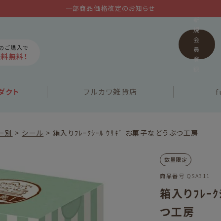
一部商品価格改定のお知らせ
新
規
会
上のご購入で
員
送料無料！
登
録
ダクト
フルカワ
雑貨店
f
ー別
シール
箱入りﾌﾚｰｸｼｰﾙ ｳｻｷﾞ お菓子などうぶつ工房
数量限定
商品番号
QSA311
箱入りﾌﾚｰｸ
つ工房