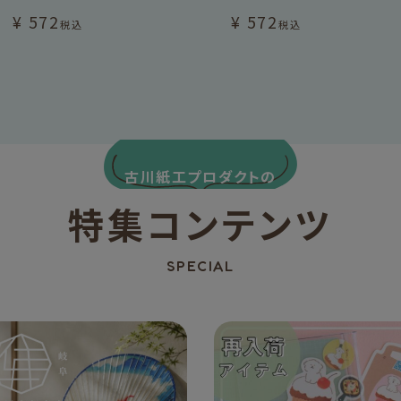
¥
572
¥
572
税込
税込
古川紙工プロダクトの
特集コンテンツ
SPECIAL