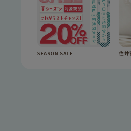
SEASON SALE
住井