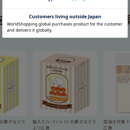
を見た人は、
この商品も
RECOMMEND
ﾇ お菓子などう
箱入りﾌﾚｰｸｼｰﾙ ﾈｺ お菓子などう
型抜き付箋 ｸ
ぶつ工房
工房