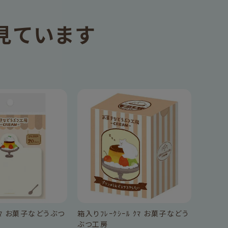
見ています
ﾏ お菓子などうぶつ
箱入りﾌﾚｰｸｼｰﾙ ｸﾏ お菓子などう
ぶつ工房