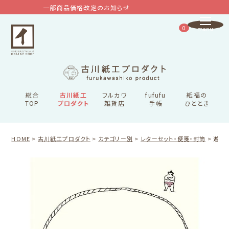
一部商品価格改定のお知らせ
0
総合
古川紙工
フルカワ
fufufu
紙福の
TOP
プロダクト
雑貨店
手帳
ひととき
HOME
古川紙工プロダクト
カテゴリー別
レターセット・便箋・封筒
遊び