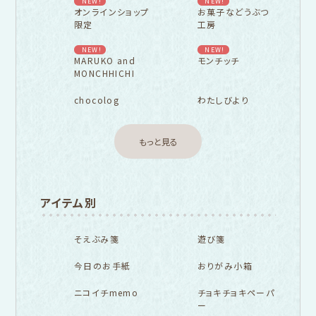
NEW!
NEW!
オンラインショップ
お菓子などうぶつ
限定
工房
NEW!
NEW!
MARUKO and
モンチッチ
MONCHHICHI
chocolog
わたしびより
もっと見る
アイテム別
そえぶみ箋
遊び箋
今日のお手紙
おりがみ小箱
ニコイチmemo
チョキチョキペーパ
ー