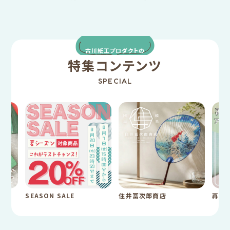
古川紙工プロダクトの
特集コンテンツ
SPECIAL
SEASON SALE
住井冨次郎商店
再入