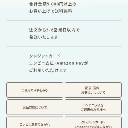
ぽち袋
おりがみ
合計金額5,000円以上の
M5
M6
M5スクエア
布物
文具・雑貨
お買い上げで送料無料
そえぶみ箋リフィル
遊び箋リフィル
バインダー
シリーズで探す
プロダクト商品の
雑貨類
その他
注文から5-6営業日以内で
発送いたします
シリーズ別
シリーズで探す
クレジットカード
fufufu手帳
サンリオキャラクタ
カリタ
コンビニ支払・Amazon Payが
ーズ
ご利用いただけます
おやつパーティ
トビマツショウイチ
トコロコムギ
アルプスの少女ハイ
ロウ
ジ
配送・送料・
翠 sui の商品を見る
結々 yuiyui の商品を見る
ご利用ガイドをみる
お支払いについて
フルカワはんこの商品を見る
スタンプパッドの商品を見る
Lipton BEAR'S
カルビーレトロ
サンリオキャラクタ
TEA STAND
ーズ
コンビニ決済を
返品交換について
ご選択のお客様へ
フルーツマーケット
DAILY LIFE
kokoromoyou
お菓子などうぶつ
クレジットカード・
コンビニ決済のながれ
工房
Amazonpay決済のながれ