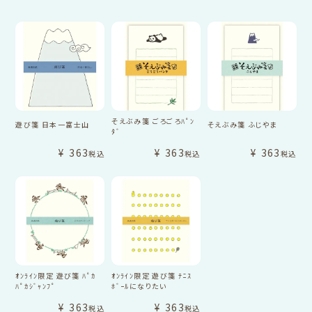
そえぶみ箋 ごろごろﾊﾟﾝ
遊び箋 日本一富士山
そえぶみ箋 ふじやま
ﾀﾞ
¥
363
¥
363
¥
363
税込
税込
税込
ｵﾝﾗｲﾝ限定 遊び箋 ﾊﾟｶ
ｵﾝﾗｲﾝ限定 遊び箋 ﾃﾆｽ
ﾊﾟｶｼﾞｬﾝﾌﾟ
ﾎﾞｰﾙになりたい
¥
363
¥
363
税込
税込