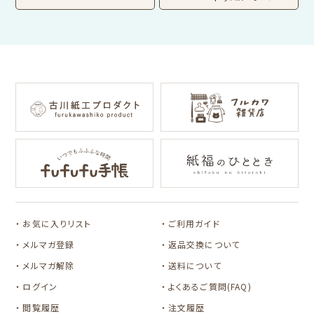
わたしびより
イラストレータ別
for Gift Tulipの商品を見る
for Gift Mimozaの商品を見る
mizutama
トビマツショウイチ
トコロコムギ
NIPPON365 の商品を見る
ロウ
キャラクター別
サンリオキャラクタ
アルプスの少女ハイ
ーズ
ジ
コラボ別
カルビーレトロ
Lipton BEAR'S
カリタ
お気に入りリスト
ご利用ガイド
TEA STAND
メルマガ登録
返品交換について
メルマガ解除
送料について
ログイン
よくあるご質問(FAQ)
閲覧履歴
注文履歴