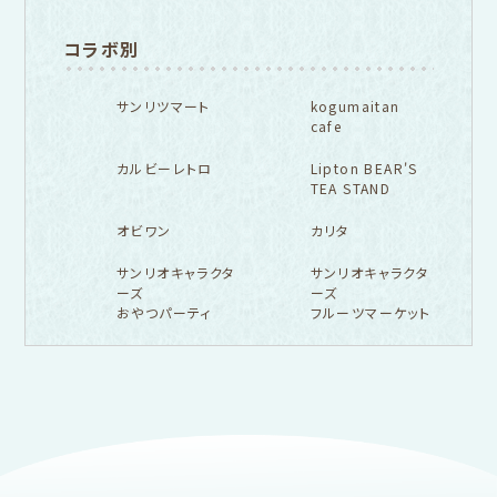
コラボ別
サンリツマート
kogumaitan
cafe
カルビーレトロ
Lipton BEAR'S
TEA STAND
オビワン
カリタ
サンリオキャラクタ
サンリオキャラクタ
ーズ
ーズ
おやつパーティ
フルーツマーケット
フルカワ雑貨店トップ
紙福のひとときトップ
fufufu手帳トップ
新着商品一覧をみる
商品一覧をみる
商品一覧をみる
アイテム別
レターセット・便箋・封筒
のし袋
はんこ
スタンプパッド