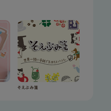
そえぶみ箋
手帳デコ 