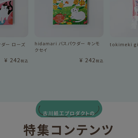
hidamari バスパウダー キンモ
パウダー ローズ
tokimeki g
クセイ
¥
242
¥
242
税込
税込
古川紙工プロダクトの
特集コンテンツ