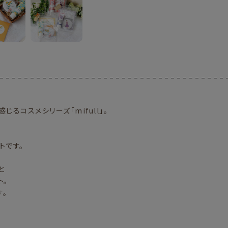
るコスメシリーズ「mifull」。
～
トです。
と
ト。
。