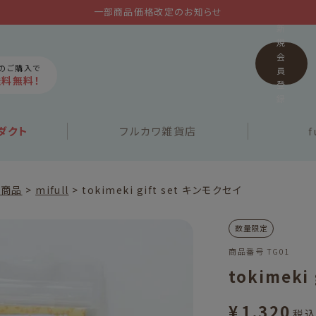
一部商品価格改定のお知らせ
新
規
会
上のご購入で
員
送料無料！
登
録
ダクト
フルカワ
雑貨店
f
定商品
mifull
tokimeki gift set キンモクセイ
数量限定
商品番号
TG01
tokimeki
¥
1,320
税込