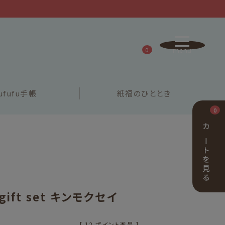
0
ufufu
手帳
紙福の
ひととき
0
カートを見る
 gift set キンモクセイ
[
12
ポイント進呈 ]