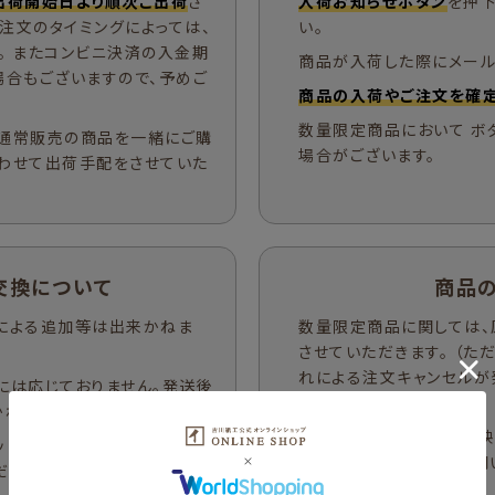
出荷開始日より順次ご出荷
さ
入荷お知らせボタン
を押下
ご注文のタイミングによっては、
い。
。 またコンビニ決済の入金期
商品が入荷した際にメール
場合もございますので、予めご
商品の入荷やご注文を確定
数量限定商品において ボ
通常販売の商品を一緒にご購
場合がございます。
わせて出荷手配をさせていた
交換について
商品
による追加等は出来かねま
数量限定商品に関しては、
させていただきます。 （
れによる注文キャンセルが
には応じておりません。発送後
戻る場合がございます。）
ねます。
キャンセル分の在庫が反映
ット内容の返品・交換はお断り
による自動反映の為、お問
ださい。
ます。