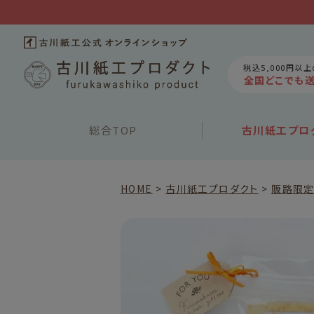
税込5,000円以
全国どこでも
総合
TOP
古川紙工
プロ
HOME
古川紙工プロダクト
販路限