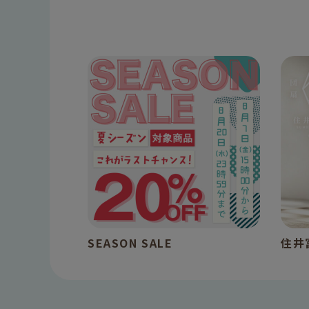
SEASON SALE
住井