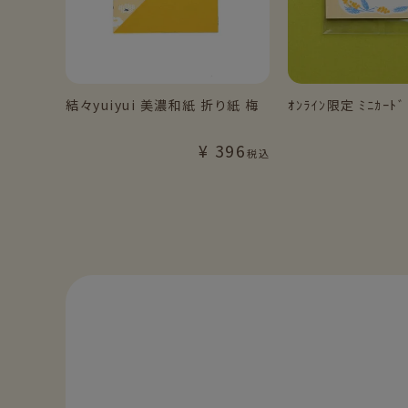
結々yuiyui 美濃和紙 折り紙 梅
ｵﾝﾗｲﾝ限定 ﾐﾆｶｰﾄﾞ
¥
396
税込