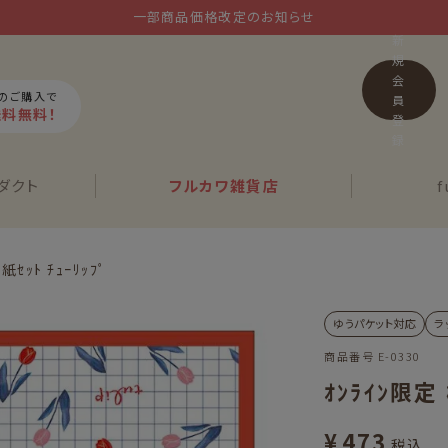
一部商品価格改定のお知らせ
新
規
会
上のご購入で
員
送料無料！
登
録
ダクト
フルカワ
雑貨店
f
紙ｾｯﾄ ﾁｭｰﾘｯﾌﾟ
ゆうパケット対応
ラ
商品番号
E-0330
ｵﾝﾗｲﾝ限定 
¥
473
税込