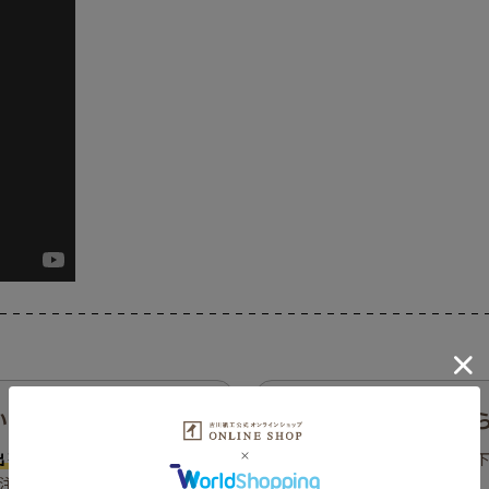
いて
入荷お知
出荷開始日より順次ご出荷
さ
入荷お知らせボタン
を押下
ご注文のタイミングによっては、
い。