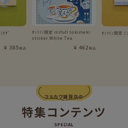
ｵﾝﾗｲﾝ限定 mifull tokimeki
 ﾐﾓｻﾞ
ｵﾝﾗｲﾝ限定 ﾐﾆ
sticker White Tea
¥
385
¥
462
税込
税込
フルカワ雑貨店の
特集コンテンツ
SPECIAL