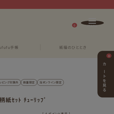
0
ufufu
手帳
紙福の
ひととき
0
カートを見る
ッピング対象外
数量限定
当オンライン限定
柄紙ｾｯﾄ ﾁｭｰﾘｯﾌﾟ
[
4
ポイント進呈 ]