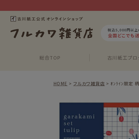
税込5,000円以
全国どこでも
総合
TOP
古川紙工
プロ
HOME
フルカワ雑貨店
ｵﾝﾗｲﾝ限定 柄