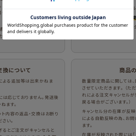
。 またコンビニ決済の入金期
商品が入荷した際にメール
場合もございますので、予めご
商品の入荷やご注文を確定
数量限定商品において ボ
通常販売の商品を一緒にご購
場合がございます。
わせて出荷手配をさせていた
交換について
商品
による追加等は出来かねま
数量限定商品に関しては、
させていただきます。 （
れによる注文キャンセルが
には応じておりません。発送後
戻る場合がございます。）
ねます。
キャンセル分の在庫が反映
ット内容の返品・交換はお断り
による自動反映の為、お問
ださい。
ます。
ぎるとご注文がキャンセルと
在庫が反映された際には「