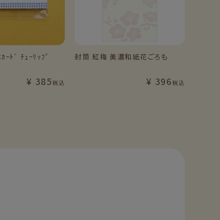
ｶｰﾄﾞ ﾁｭｰﾘｯﾌﾟ
封筒 紅梅 美濃和紙花ごろも
¥
385
¥
396
税込
税込