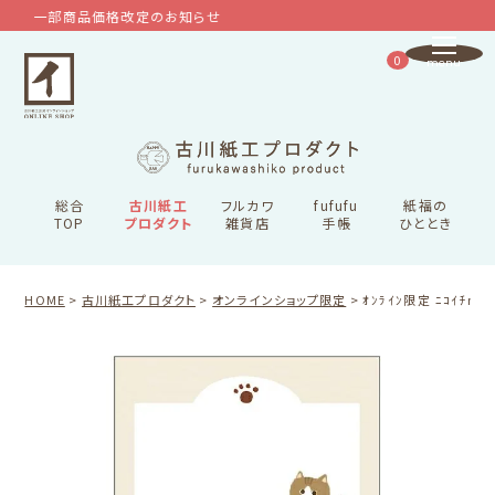
一部商品価格改定のお知らせ
0
総合
古川紙工
フルカワ
fufufu
紙福の
TOP
プロダクト
雑貨店
手帳
ひととき
HOME
古川紙工プロダクト
オンラインショップ限定
ｵﾝﾗｲﾝ限定 ﾆｺｲﾁmem