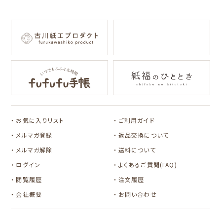
for Gift Tulipの商品を見る
for Gift Mimozaの商品を見る
mizutama
トビマツショウイチ
トコロコムギ
NIPPON365 の商品を見る
ロウ
キャラクター別
サンリオキャラクタ
アルプスの少女ハイ
ーズ
ジ
コラボ別
カルビーレトロ
Lipton BEAR'S
カリタ
お気に入りリスト
ご利用ガイド
TEA STAND
メルマガ登録
返品交換について
メルマガ解除
送料について
ログイン
よくあるご質問(FAQ)
閲覧履歴
注文履歴
会社概要
お問い合わせ