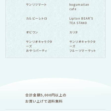
サンリツマート
kogumaitan
cafe
カルビーレトロ
Lipton BEAR'S
TEA STAND
オビワン
カリタ
サンリオキャラクタ
サンリオキャラクタ
ーズ
ーズ
おやつパーティ
フルーツマーケット
フルカワ雑貨店トップ
紙福のひとときトップ
fufufu手帳トップ
新着商品一覧をみる
商品一覧をみる
商品一覧をみる
アイテム別
レターセット・便箋・封筒
のし袋
はんこ
スタンプパッド
ぽち袋
おりがみ
合計金額5,000円以上の
M5
M6
M5スクエア
布物
文具・雑貨
お買い上げで送料無料
そえぶみ箋リフィル
遊び箋リフィル
バインダー
シリーズで探す