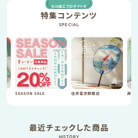
古川紙工プロダクトの
特集コンテンツ
SPECIAL
SEASON SALE
住井冨次郎商店
再入
最近チェックした商品
HISTORY