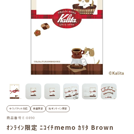
ゆうパケット対応
数量限定
当オンライン限定
商品番号
E-0890
ｵﾝﾗｲﾝ限定 ﾆｺｲﾁmemo ｶﾘﾀ Brown