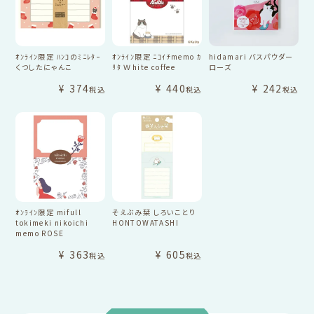
ｵﾝﾗｲﾝ限定 ﾊﾝｺのﾐﾆﾚﾀｰ
ｵﾝﾗｲﾝ限定 ﾆｺｲﾁmemo ｶ
hidamari バスパウダー
くつしたにゃんこ
ﾘﾀ Ｗhite coffee
ローズ
¥
374
¥
440
¥
242
税込
税込
税込
ｵﾝﾗｲﾝ限定 mifull
そえぶみ栞 しろいことり
tokimeki nikoichi
HONTOWATASHI
memo ROSE
¥
363
¥
605
税込
税込