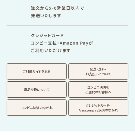
プロダクト商品の
雑貨類
その他
注文から5-6営業日以内で
発送いたします
シリーズ別
シリーズで探す
クレジットカード
fufufu手帳
サンリオキャラクタ
カリタ
コンビニ支払・Amazon Payが
ーズ
ご利用いただけます
おやつパーティ
トビマツショウイチ
トコロコムギ
アルプスの少女ハイ
ロウ
ジ
配送・送料・
翠 sui の商品を見る
結々 yuiyui の商品を見る
ご利用ガイドをみる
お支払いについて
フルカワはんこの商品を見る
スタンプパッドの商品を見る
Lipton BEAR'S
カルビーレトロ
サンリオキャラクタ
TEA STAND
ーズ
コンビニ決済を
返品交換について
ご選択のお客様へ
フルーツマーケット
DAILY LIFE
kokoromoyou
お菓子などうぶつ
クレジットカード・
コンビニ決済のながれ
工房
Amazonpay決済のながれ
わたしびより
イラストレータ別