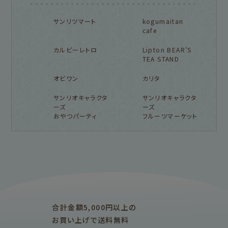
サンリツマート
kogumaitan
cafe
カルビーレトロ
Lipton BEAR'S
TEA STAND
オビワン
カリタ
サンリオキャラクタ
サンリオキャラクタ
ーズ
ーズ
おやつパーティ
フルーツマーケット
フルカワ雑貨店トップ
紙福のひとときトップ
fufufu手帳トップ
新着商品一覧をみる
商品一覧をみる
商品一覧をみる
アイテム別
レターセット・便箋・封筒
のし袋
はんこ
スタンプパッド
ぽち袋
おりがみ
合計金額5,000円以上の
M5
M6
M5スクエア
布物
文具・雑貨
お買い上げで送料無料