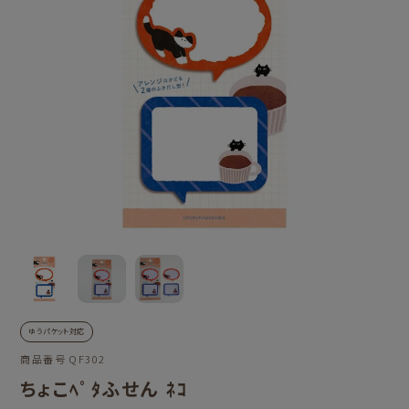
ゆうパケット対応
商品番号
QF302
ちょこﾍﾟﾀふせん ﾈｺ