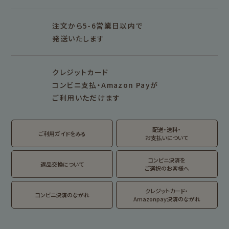
そえぶみ箋リフィル
遊び箋リフィル
バインダー
シリーズで探す
プロダクト商品の
雑貨類
その他
注文から5-6営業日以内で
発送いたします
シリーズ別
シリーズで探す
クレジットカード
fufufu手帳
サンリオキャラクタ
カリタ
コンビニ支払・Amazon Payが
ーズ
ご利用いただけます
おやつパーティ
トビマツショウイチ
トコロコムギ
アルプスの少女ハイ
ロウ
ジ
配送・送料・
翠 sui の商品を見る
結々 yuiyui の商品を見る
ご利用ガイドをみる
お支払いについて
フルカワはんこの商品を見る
スタンプパッドの商品を見る
Lipton BEAR'S
カルビーレトロ
サンリオキャラクタ
TEA STAND
ーズ
コンビニ決済を
返品交換について
ご選択のお客様へ
フルーツマーケット
DAILY LIFE
kokoromoyou
お菓子などうぶつ
クレジットカード・
コンビニ決済のながれ
工房
Amazonpay決済のながれ
わたしびより
イラストレータ別