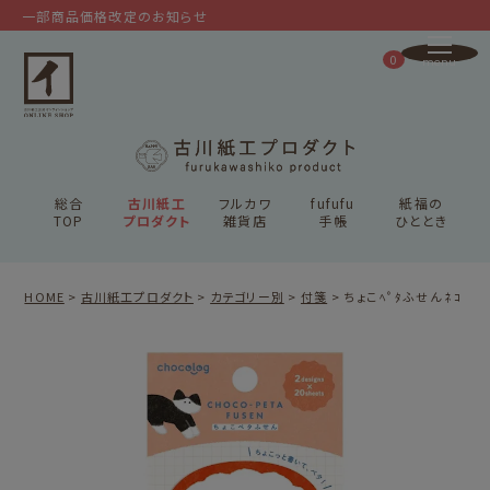
一部商品価格改定のお知らせ
0
総合
古川紙工
フルカワ
fufufu
紙福の
TOP
プロダクト
雑貨店
手帳
ひととき
HOME
古川紙工プロダクト
カテゴリー別
付箋
ちょこﾍﾟﾀふせん ﾈｺ