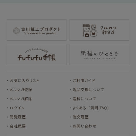
for Gift Tulipの商品を見る
for Gift Mimozaの商品を見る
mizutama
トビマツショウイチ
トコロコムギ
NIPPON365 の商品を見る
ロウ
キャラクター別
サンリオキャラクタ
アルプスの少女ハイ
ーズ
ジ
コラボ別
カルビーレトロ
Lipton BEAR'S
カリタ
お気に入りリスト
ご利用ガイド
TEA STAND
メルマガ登録
返品交換について
メルマガ解除
送料について
ログイン
よくあるご質問(FAQ)
閲覧履歴
注文履歴
会社概要
お問い合わせ