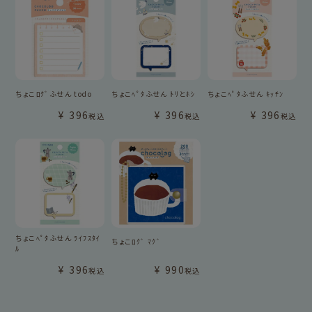
ちょこﾛｸﾞふせん todo
ちょこﾍﾟﾀふせん ﾄﾘとﾎｼ
ちょこﾍﾟﾀふせん ｷｯﾁﾝ
¥
396
¥
396
¥
396
税込
税込
税込
ちょこﾍﾟﾀふせん ﾗｲﾌｽﾀｲ
ちょこﾛｸﾞ ﾏｸﾞ
ﾙ
¥
396
¥
990
税込
税込