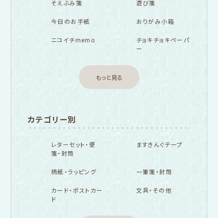
そえぶみ箋
遊び箋
今日のお手紙
おりがみ小箱
ニコイチmemo
チョキチョキペーパ
ー
もっと見る
カテゴリー別
レターセット・便
ますきんぐテープ
箋・封筒
柄紙・ラッピング
一筆箋・封筒
カード・ポストカー
文具・その他
ド