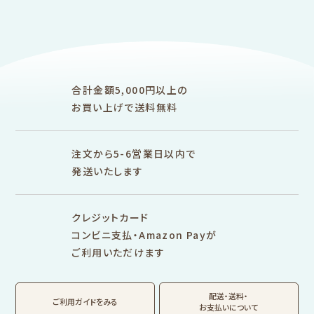
フルカワ雑貨店トップ
紙福のひとときトップ
fufufu手帳トップ
新着商品一覧をみる
商品一覧をみる
商品一覧をみる
アイテム別
レターセット・便箋・封筒
のし袋
はんこ
スタンプパッド
ぽち袋
おりがみ
合計金額5,000円以上の
M5
M6
M5スクエア
布物
文具・雑貨
お買い上げで送料無料
そえぶみ箋リフィル
遊び箋リフィル
バインダー
シリーズで探す
プロダクト商品の
雑貨類
その他
注文から5-6営業日以内で
発送いたします
シリーズ別
シリーズで探す
クレジットカード
fufufu手帳
サンリオキャラクタ
カリタ
コンビニ支払・Amazon Payが
ーズ
ご利用いただけます
おやつパーティ
トビマツショウイチ
トコロコムギ
アルプスの少女ハイ
ロウ
ジ
配送・送料・
翠 sui の商品を見る
結々 yuiyui の商品を見る
ご利用ガイドをみる
お支払いについて