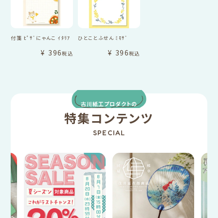
付箋 ﾋﾟｻﾞにゃんこ ｲﾀﾘｱ
ひとことふせん ﾐﾓｻﾞ
¥
396
¥
396
税込
税込
古川紙工プロダクトの
特集コンテンツ
SPECIAL