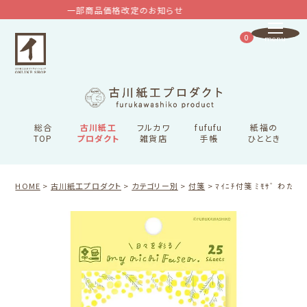
一部商品価格改定のお知らせ
0
総合
古川紙工
フルカワ
fufufu
紙福の
TOP
プロダクト
雑貨店
手帳
ひととき
HOME
古川紙工プロダクト
カテゴリー別
付箋
ﾏｲﾆﾁ付箋 ﾐﾓｻﾞ わたし