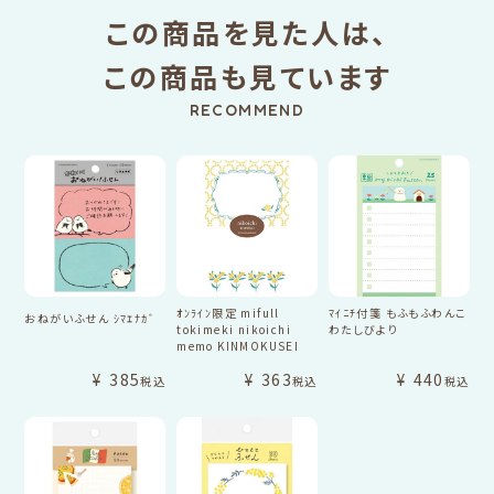
この商品を見た人は、
この商品も見ています
RECOMMEND
ｵﾝﾗｲﾝ限定 mifull
ﾏｲﾆﾁ付箋 もふもふわんこ
おねがいふせん ｼﾏｴﾅｶﾞ
tokimeki nikoichi
わたしびより
memo KINMOKUSEI
¥
385
¥
363
¥
440
税込
税込
税込