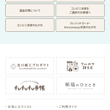
フルカワはんこの商品を見る
スタンプパッドの商品を見る
Lipton BEAR'S
カルビーレトロ
サンリオキャラクタ
TEA STAND
ーズ
コンビニ決済を
返品交換について
ご選択のお客様へ
フルーツマーケット
DAILY LIFE
kokoromoyou
お菓子などうぶつ
クレジットカード・
コンビニ決済のながれ
工房
Amazonpay決済のながれ
わたしびより
イラストレータ別
for Gift Tulipの商品を見る
for Gift Mimozaの商品を見る
mizutama
トビマツショウイチ
トコロコムギ
NIPPON365 の商品を見る
ロウ
キャラクター別
サンリオキャラクタ
アルプスの少女ハイ
ーズ
ジ
コラボ別
カルビーレトロ
Lipton BEAR'S
カリタ
お気に入りリスト
ご利用ガイド
TEA STAND