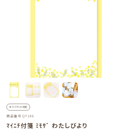
ゆうパケット対応
商品番号
QF186
ﾏｲﾆﾁ付箋 ﾐﾓｻﾞ わたしびより