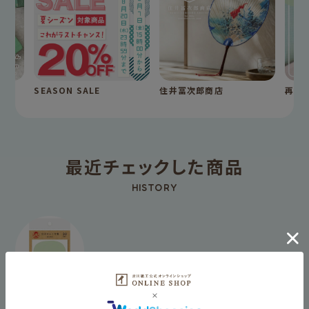
SEASON SALE
住井冨次郎商店
再入
最近チェックした商品
HISTORY