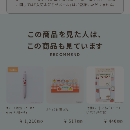
に関しては「入荷お知らせメール」はご登録いただけません。
この商品を見た人は、
この商品も見ています
RECOMMEND
ｵﾝﾗｲﾝ限定 uni-ball
付箋(2P) いちごｽｲｰﾂ ﾄ
ｽﾃｨｯｸ付箋 ｶﾌｪ
one P ﾊﾛｰｷﾃｨ
ﾋﾞﾏﾂｼｮｳｲﾁﾛｳ
¥
1,210
¥
517
¥
440
税込
税込
税込