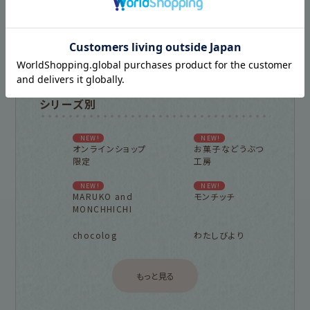
古川紙工プロダクトトップ
新着商品一覧を見る
シリーズ別
NEW!
NEW!
オンラインショップ
お菓子などうぶつ
限定
工房
NEW!
NEW!
MARUKO and
モンチッチ
MONCHHICHI
chocolog
わたしびより
もっと見る