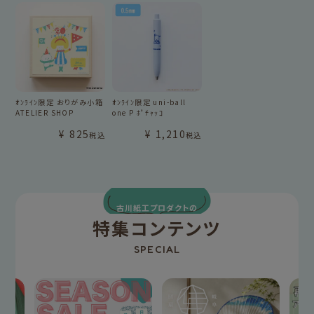
ｵﾝﾗｲﾝ限定 おりがみ小箱
ｵﾝﾗｲﾝ限定 uni-ball
ATELIER SHOP
one P ﾎﾟﾁｬｯｺ
¥
825
¥
1,210
税込
税込
古川紙工プロダクトの
特集コンテンツ
SPECIAL