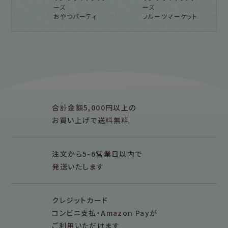
ーズ
ーズ
おやつパーティ
フルーツマーケット
フルカワ雑貨店トップ
紙福のひとときトップ
fufufu手帳トップ
新着商品一覧をみる
商品一覧をみる
商品一覧をみる
アイテム別
レターセット・便箋・封筒
のし袋
はんこ
スタンプパッド
ぽち袋
おりがみ
合計金額5,000円以上の
M5
M6
M5スクエア
布物
文具・雑貨
お買い上げで送料無料
そえぶみ箋リフィル
遊び箋リフィル
バインダー
シリーズで探す
プロダクト商品の
雑貨類
その他
注文から5-6営業日以内で
発送いたします
シリーズ別
シリーズで探す
クレジットカード
fufufu手帳
サンリオキャラクタ
カリタ
コンビニ支払・Amazon Payが
ーズ
ご利用いただけます
おやつパーティ