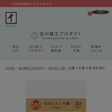
一部商品価格改定のお知らせ
0
総合
古川紙工
フルカワ
fufufu
紙福の
TOP
プロダクト
雑貨店
手帳
ひととき
HOME
古川紙工プロダクト
カテゴリー別
付箋
史緒 付箋 夏目漱石