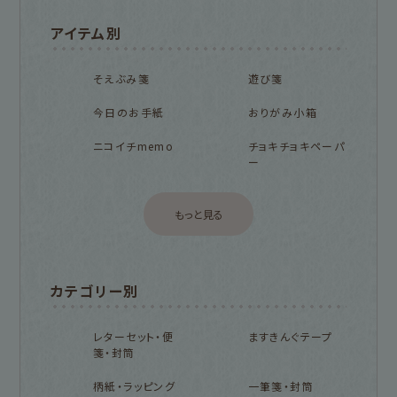
アイテム別
そえぶみ箋
遊び箋
今日のお手紙
おりがみ小箱
ニコイチmemo
チョキチョキペーパ
ー
もっと見る
カテゴリー別
レターセット・便
ますきんぐテープ
箋・封筒
柄紙・ラッピング
一筆箋・封筒