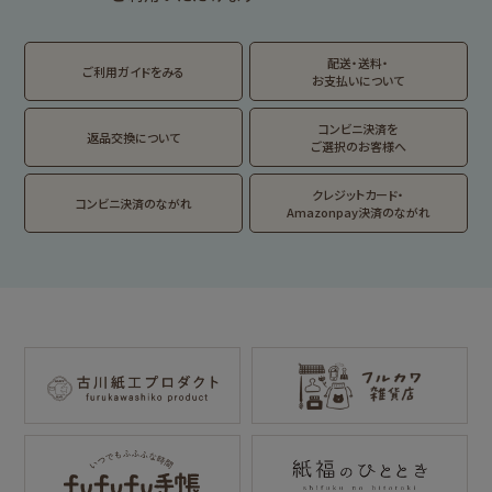
トビマツショウイチ
トコロコムギ
アルプスの少女ハイ
ロウ
ジ
配送・送料・
翠 sui の商品を見る
結々 yuiyui の商品を見る
ご利用ガイドをみる
お支払いについて
フルカワはんこの商品を見る
スタンプパッドの商品を見る
Lipton BEAR'S
カルビーレトロ
サンリオキャラクタ
TEA STAND
ーズ
コンビニ決済を
返品交換について
ご選択のお客様へ
フルーツマーケット
DAILY LIFE
kokoromoyou
お菓子などうぶつ
クレジットカード・
コンビニ決済のながれ
工房
Amazonpay決済のながれ
わたしびより
イラストレータ別
for Gift Tulipの商品を見る
for Gift Mimozaの商品を見る
mizutama
トビマツショウイチ
トコロコムギ
NIPPON365 の商品を見る
ロウ
キャラクター別
サンリオキャラクタ
アルプスの少女ハイ
ーズ
ジ
コラボ別