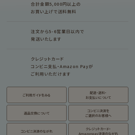
ぽち袋
おりがみ
合計金額5,000円以上の
M5
M6
M5スクエア
布物
文具・雑貨
お買い上げで送料無料
そえぶみ箋リフィル
遊び箋リフィル
バインダー
シリーズで探す
プロダクト商品の
雑貨類
その他
注文から5-6営業日以内で
発送いたします
シリーズ別
シリーズで探す
クレジットカード
fufufu手帳
サンリオキャラクタ
カリタ
コンビニ支払・Amazon Payが
ーズ
ご利用いただけます
おやつパーティ
トビマツショウイチ
トコロコムギ
アルプスの少女ハイ
ロウ
ジ
配送・送料・
翠 sui の商品を見る
結々 yuiyui の商品を見る
ご利用ガイドをみる
お支払いについて
フルカワはんこの商品を見る
スタンプパッドの商品を見る
Lipton BEAR'S
カルビーレトロ
サンリオキャラクタ
TEA STAND
ーズ
コンビニ決済を
返品交換について
ご選択のお客様へ
フルーツマーケット
DAILY LIFE
kokoromoyou
お菓子などうぶつ
クレジットカード・
コンビニ決済のながれ
工房
Amazonpay決済のながれ