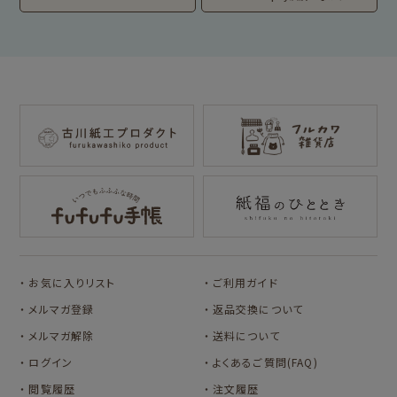
わたしびより
イラストレータ別
for Gift Tulipの商品を見る
for Gift Mimozaの商品を見る
mizutama
トビマツショウイチ
トコロコムギ
NIPPON365 の商品を見る
ロウ
キャラクター別
サンリオキャラクタ
アルプスの少女ハイ
ーズ
ジ
コラボ別
カルビーレトロ
Lipton BEAR'S
カリタ
お気に入りリスト
ご利用ガイド
TEA STAND
メルマガ登録
返品交換について
メルマガ解除
送料について
ログイン
よくあるご質問(FAQ)
閲覧履歴
注文履歴