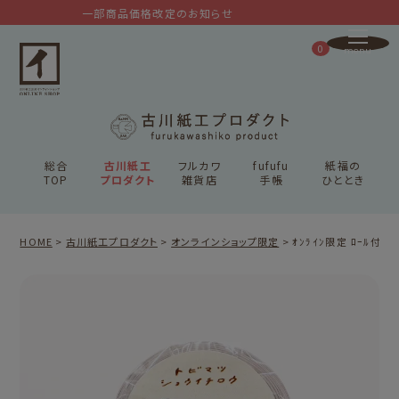
一部商品価格改定のお知らせ
0
総合
古川紙工
フルカワ
fufufu
紙福の
TOP
プロダクト
雑貨店
手帳
ひととき
HOME
古川紙工プロダクト
オンラインショップ限定
ｵﾝﾗｲﾝ限定 ﾛｰﾙ付箋 ﾈ