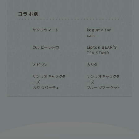
コラボ別
サンリツマート
kogumaitan
cafe
カルビーレトロ
Lipton BEAR'S
TEA STAND
オビワン
カリタ
サンリオキャラクタ
サンリオキャラクタ
ーズ
ーズ
おやつパーティ
フルーツマーケット
フルカワ雑貨店トップ
紙福のひとときトップ
fufufu手帳トップ
新着商品一覧をみる
商品一覧をみる
商品一覧をみる
アイテム別
レターセット・便箋・封筒
のし袋
はんこ
スタンプパッド