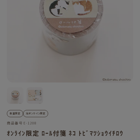
数量限定
当オンライン限定
商品番号
E-1208
ｵﾝﾗｲﾝ限定 ﾛｰﾙ付箋 ﾈｺ ﾄﾋﾞﾏﾂｼｮｳｲﾁﾛｳ