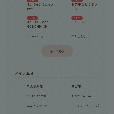
NEW!
NEW!
オンラインショップ
お菓子などうぶつ
限定
工房
NEW!
NEW!
MARUKO and
モンチッチ
MONCHHICHI
chocolog
わたしびより
もっと見る
アイテム別
そえぶみ箋
遊び箋
今日のお手紙
おりがみ小箱
ニコイチmemo
チョキチョキペーパ
ー