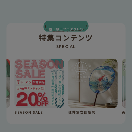
古川紙工プロダクトの
特集コンテンツ
SPECIAL
SEASON SALE
住井冨次郎商店
再入