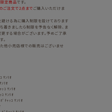
量限定商品
です。
のご注文で2点まで
ご購入いただけま
を避ける為に購入制限を設けております
ち着きましたら制限を予告なく解除、ま
変更する場合がございます。予めご了承
す。
また他小売店様での販売はございませ
 ｻﾝﾘｵ
ｻﾝﾘｵ
ｬｯｺ ｻﾝﾘｵ
ｯｺ ｻﾝﾘｵ
 ﾎﾟﾁｬｯｺ ｻﾝﾘｵ
ｵ
 ﾎﾟﾁｬｯｺ ｻﾝﾘｵ