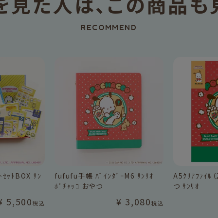
を見た人は、
この商品も
RECOMMEND
ﾄｾｯﾄBOX ｻﾝ
fufufu手帳 ﾊﾞｲﾝﾀﾞｰM6 ｻﾝﾘｵ
A5ｸﾘｱﾌｧｲﾙ（
ﾎﾟﾁｬｯｺ おやつ
つ ｻﾝﾘｵ
¥
5,500
¥
3,080
税込
税込