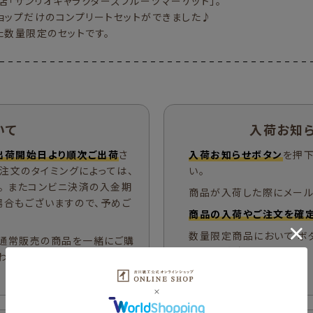
店「サンリオキャラクターズフルーツマーケット」。
ョップだけのコンプリートセットができました♪
た数量限定のセットです。
いて
入荷お知
出荷開始日より順次ご出荷
さ
入荷お知らせボタン
を押下
ご注文のタイミングによっては、
い。
。 またコンビニ決済の入金期
商品が入荷した際にメール
場合もございますので、予めご
商品の入荷やご注文を確定
数量限定商品において ボ
通常販売の商品を一緒にご購
場合がございます。
わせて出荷手配をさせていた