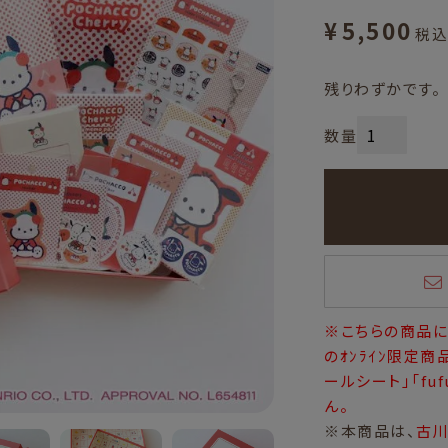
¥
5,500
税込
残りわずかです。
※こちらの商品にはｻﾝ
のｵﾝﾗｲﾝ限定商
ールシート」「fu
ん。
※本商品は、
古川