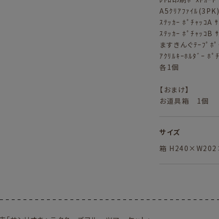
A5ｸﾘｱﾌｧｲﾙ(3PK)
ｽﾃｯｶｰ ﾎﾟﾁｬｯｺA 
ｽﾃｯｶｰ ﾎﾟﾁｬｯｺB 
ますきんぐﾃｰﾌﾟﾎﾟﾁ
ｱｸﾘﾙｷｰﾎﾙﾀﾞｰ ﾎﾟ
各1個
【おまけ】
お道具箱 1個
サイズ
箱 H240×W20