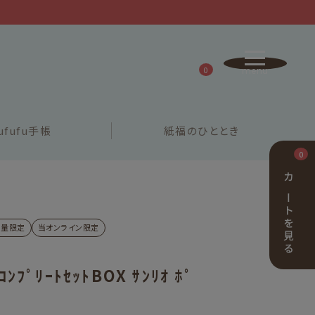
0
ufufu
手帳
紙福の
ひととき
0
カートを見る
数量限定
当オンライン限定
ﾝﾌﾟﾘｰﾄｾｯﾄBOX ｻﾝﾘｵ ﾎﾟ