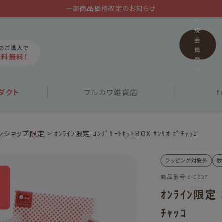
一部商品価格改定のお知らせ
新
規
会
上のご購入で
員
送料無料！
登
録
ダクト
フルカワ
雑貨店
f
ンショップ限定
ｵﾝﾗｲﾝ限定 ｺﾝﾌﾟﾘｰﾄｾｯﾄBOX ｻﾝﾘｵ ﾎﾟﾁｬｯｺ
ラッピング対象外
商品番号
E-0627
ｵﾝﾗｲﾝ限定 ｺ
ﾁｬｯｺ