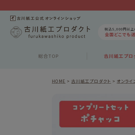
税込5,000円以
全国どこでも
総合
TOP
古川紙工
プロ
HOME
古川紙工プロダクト
オンライ