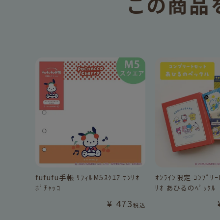
この商品
fufufu手帳 ﾘﾌｨﾙM5ｽｸｴｱ ｻﾝﾘｵ
ｵﾝﾗｲﾝ限定 ｺﾝﾌﾟﾘｰ
ﾎﾟﾁｬｯｺ
ﾘｵ あひるのﾍﾟｯｸﾙ
¥
473
税込