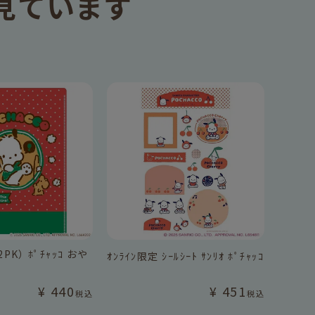
見ています
2PK） ﾎﾟﾁｬｯｺ おや
ｵﾝﾗｲﾝ限定 ｼｰﾙｼｰﾄ ｻﾝﾘｵ ﾎﾟﾁｬｯｺ
¥
440
¥
451
税込
税込