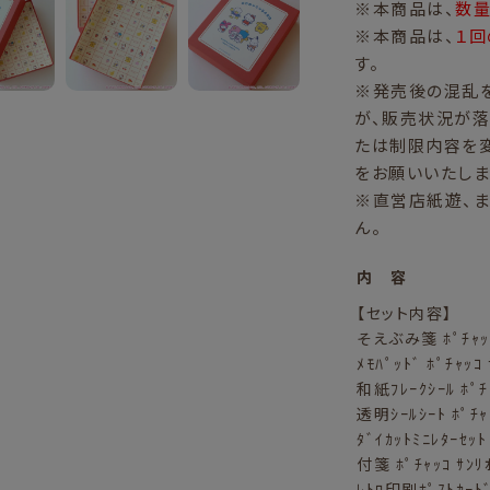
※本商品は、
数
※本商品は、
１回
す。
※発売後の混乱
が、販売状況が落
たは制限内容を
をお願いいたしま
※直営店紙遊、
ん。
内 容
【セット内容】
そえぶみ箋 ﾎﾟﾁｬｯｺ
ﾒﾓﾊﾟｯﾄﾞ ﾎﾟﾁｬｯｺ 
和紙ﾌﾚｰｸｼｰﾙ ﾎﾟﾁ
透明ｼｰﾙｼｰﾄ ﾎﾟﾁｬ
ﾀﾞｲｶｯﾄﾐﾆﾚﾀｰｾｯﾄ
付箋 ﾎﾟﾁｬｯｺ ｻﾝﾘ
ﾚﾄﾛ印刷ﾎﾟｽﾄｶｰﾄﾞ