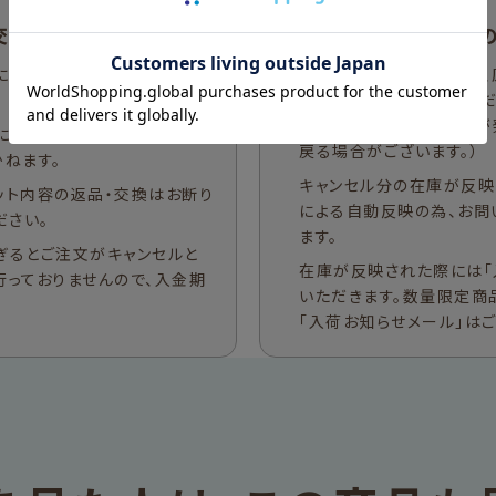
交換について
商品
による追加等は出来かねま
数量限定商品に関しては、
させていただきます。 （
れによる注文キャンセルが
には応じておりません。発送後
戻る場合がございます。）
ねます。
キャンセル分の在庫が反映
ット内容の返品・交換はお断り
による自動反映の為、お問
ださい。
ます。
ぎるとご注文がキャンセルと
在庫が反映された際には「
行っておりませんので、入金期
いただきます。数量限定商
「入荷お知らせメール」は