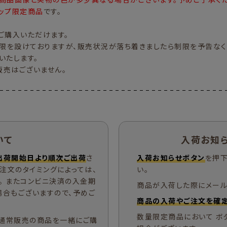
ップ限定商品
です。
ご購入いただけます。
限を設けておりますが、販売状況が落ち着きましたら制限を予告なく
いたします。
販売はございません。
いて
入荷お知
出荷開始日より順次ご出荷
さ
入荷お知らせボタン
を押下
ご注文のタイミングによっては、
い。
。 またコンビニ決済の入金期
商品が入荷した際にメール
場合もございますので、予めご
商品の入荷やご注文を確定
数量限定商品において ボ
通常販売の商品を一緒にご購