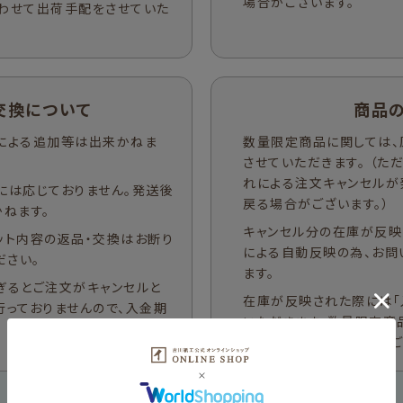
場合がございます。
わせて出荷手配をさせていた
交換について
商品
による追加等は出来かねま
数量限定商品に関しては、
させていただきます。 （
れによる注文キャンセルが
には応じておりません。発送後
戻る場合がございます。）
ねます。
キャンセル分の在庫が反映
ット内容の返品・交換はお断り
による自動反映の為、お問
ださい。
ます。
ぎるとご注文がキャンセルと
在庫が反映された際には「
行っておりませんので、入金期
いただきます。数量限定商
「入荷お知らせメール」は