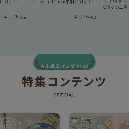
ﾚﾄﾛ印刷ﾎﾟｽﾄ
ﾟｽﾄｶｰﾄﾞ
ﾄﾞｰﾅﾂﾚｺｰﾄﾞ ﾚﾄﾛ印刷ﾎﾟｽﾄｶｰﾄﾞ
どうぶつ工房
¥
176
¥
176
税込
税込
古川紙工プロダクトの
特集コンテンツ
SPECIAL