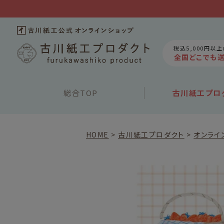
税込5,000円以
全国どこでも
総合
TOP
古川紙工
プロ
HOME
古川紙工プロダクト
オンライ