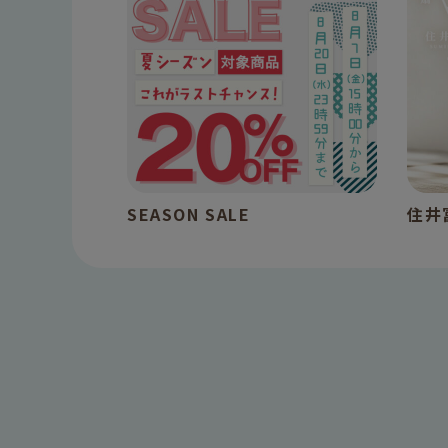
SEASON SALE
住井