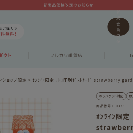
一部商品価格改定のお知らせ
新
規
会
上のご購入で
員
送料無料！
登
録
ダクト
フルカワ
雑貨店
f
ンショップ限定
ｵﾝﾗｲﾝ限定 ﾚﾄﾛ印刷ﾎﾟｽﾄｶｰﾄﾞ strawberry gar
ゆうパケット対応
数
商品番号
E-0373
ｵﾝﾗｲﾝ限定 
strawber