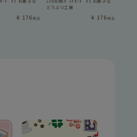
ｶｰﾄﾞ ﾄﾘ お菓子な
ﾚﾄﾛ印刷ﾎﾟｽﾄｶｰﾄﾞ ﾈｺ お菓子な
どうぶつ工房
¥
176
¥
176
税込
税込