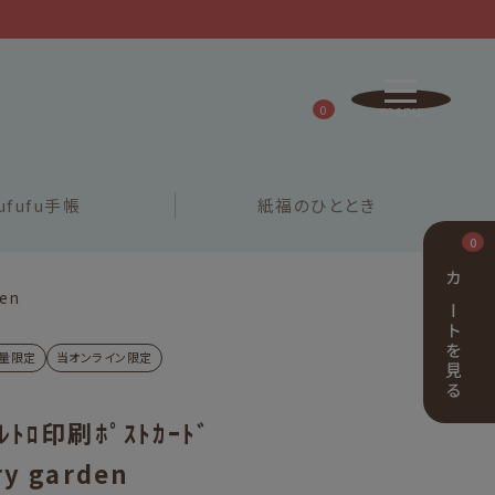
0
ufufu
手帳
紙福の
ひととき
0
カートを見る
den
量限定
当オンライン限定
ﾚﾄﾛ印刷ﾎﾟｽﾄｶｰﾄﾞ
ry garden