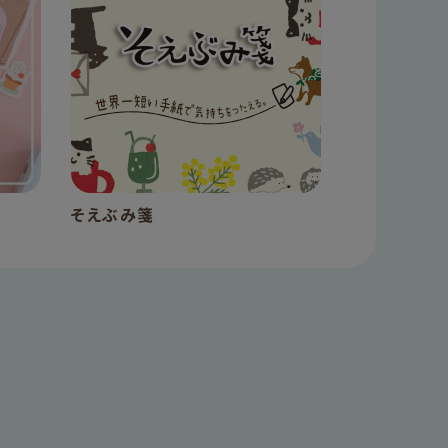
そえぶみ箋
手帳デコ 