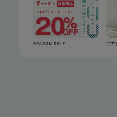
SEASON SALE
住井