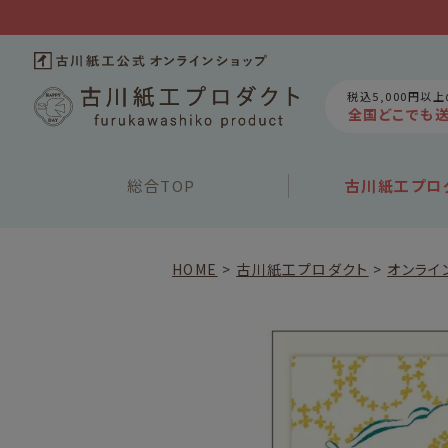
税込5,000円以
全国どこでも
総合
TOP
古川紙工
プロ
HOME
古川紙工プロダクト
オンライ