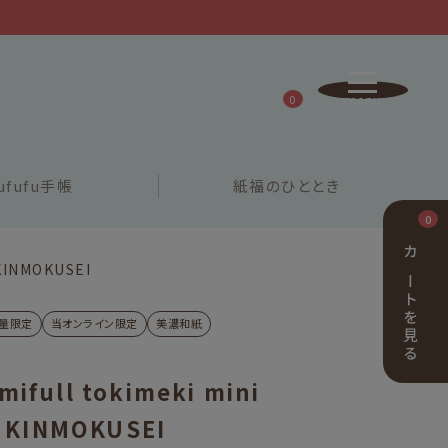
0
ufufu
手帳
紙福の
ひととき
0
カートを見る
 KINMOKUSEI
量限定
当オンライン限定
美濃和紙
ifull tokimeki mini
et KINMOKUSEI