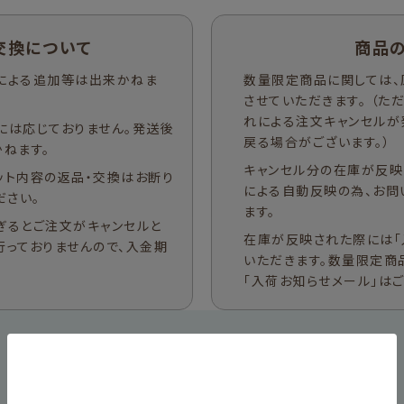
交換について
商品
による追加等は出来かねま
数量限定商品に関しては、
させていただきます。 （
れによる注文キャンセルが
には応じておりません。発送後
戻る場合がございます。）
ねます。
キャンセル分の在庫が反映
ット内容の返品・交換はお断り
による自動反映の為、お問
ださい。
ます。
ぎるとご注文がキャンセルと
在庫が反映された際には「
行っておりませんので、入金期
いただきます。数量限定商
「入荷お知らせメール」は