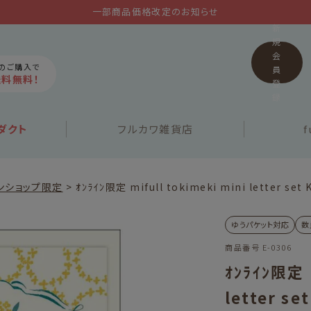
一部商品価格改定のお知らせ
新
規
会
上のご購入で
員
送料無料！
登
録
ダクト
フルカワ
雑貨店
f
ンショップ限定
ｵﾝﾗｲﾝ限定 mifull tokimeki mini letter set
ゆうパケット対応
数
商品番号
E-0306
ｵﾝﾗｲﾝ限定 m
letter s