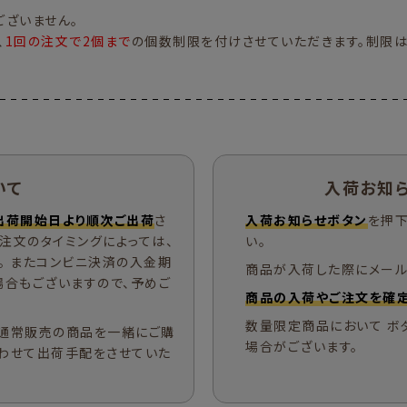
ざいません。
、
1回の注文で2個まで
の個数制限を付けさせていただきます。制限は
いて
入荷お知
出荷開始日より順次ご出荷
さ
入荷お知らせボタン
を押下
ご注文のタイミングによっては、
い。
。 またコンビニ決済の入金期
商品が入荷した際にメール
場合もございますので、予めご
商品の入荷やご注文を確定
数量限定商品において ボ
通常販売の商品を一緒にご購
場合がございます。
わせて出荷手配をさせていた