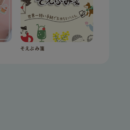
そえぶみ箋
手帳デコ 