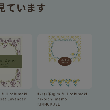
見ています
full tokimeki
ｵﾝﾗｲﾝ限定 mifull tokimeki
 set Lavender
nikoichi memo
KINMOKUSEI