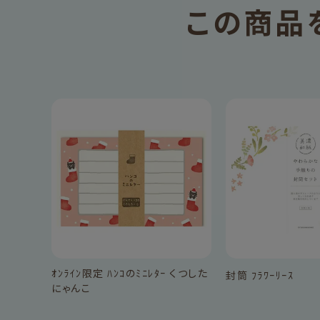
この商品
ｵﾝﾗｲﾝ限定 ﾊﾝｺのﾐﾆﾚﾀｰ くつした
封筒 ﾌﾗﾜｰﾘｰｽ
にゃんこ