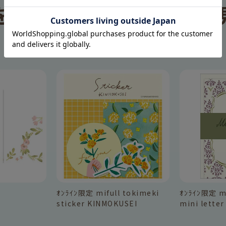
を見た人は、
この商品も
RECOMMEND
ｵﾝﾗｲﾝ限定 mifull tokimeki
ｵﾝﾗｲﾝ限定 mi
sticker KINMOKUSEI
mini letter