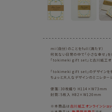
mi（自分）のことをfull（満たす）
何気ない日常の中で「小さな幸せ」を感
「tokimeki gift set」と古
「tokimeki gift set」のデザ
ちょっと大人なデザインのミニレター
便箋：30枚綴り H114×W73mm
封筒：5枚入 H82×W120mm
※本商品は
古川紙工オンラインショ
※本商品は、
数量限定商品
です。