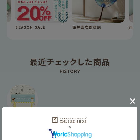
SEASON SALE
住井冨次郎商店
再入
最近チェックした商品
HISTORY