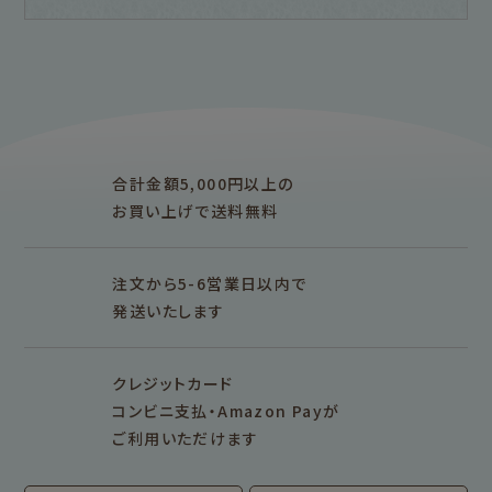
フルカワ雑貨店トップ
紙福のひとときトップ
fufufu手帳トップ
新着商品一覧をみる
商品一覧をみる
商品一覧をみる
アイテム別
レターセット・便箋・封筒
のし袋
はんこ
スタンプパッド
ぽち袋
おりがみ
合計金額5,000円以上の
M5
M6
M5スクエア
布物
文具・雑貨
お買い上げで送料無料
そえぶみ箋リフィル
遊び箋リフィル
バインダー
シリーズで探す
プロダクト商品の
雑貨類
その他
注文から5-6営業日以内で
発送いたします
シリーズ別
シリーズで探す
クレジットカード
fufufu手帳
サンリオキャラクタ
カリタ
コンビニ支払・Amazon Payが
ーズ
ご利用いただけます
おやつパーティ
トビマツショウイチ
トコロコムギ
アルプスの少女ハイ