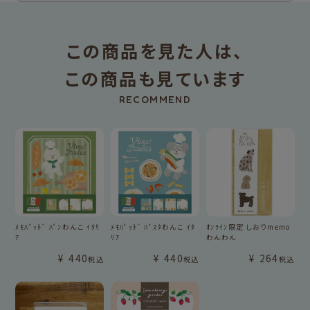
この商品を見た人は、
この商品も見ています
RECOMMEND
ﾒﾓﾊﾟｯﾄﾞ ﾊﾟﾝわんこ ｲﾀﾘ
ﾒﾓﾊﾟｯﾄﾞ ﾊﾟｽﾀわんこ ｲﾀ
ｵﾝﾗｲﾝ限定 しおりmemo
ｱ
ﾘｱ
わんわん
¥
440
¥
440
¥
264
税込
税込
税込