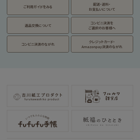
ロウ
ジ
配送・送料・
翠 sui の商品を見る
結々 yuiyui の商品を見る
ご利用ガイドをみる
お支払いについて
フルカワはんこの商品を見る
スタンプパッドの商品を見る
Lipton BEAR'S
カルビーレトロ
サンリオキャラクタ
TEA STAND
ーズ
コンビニ決済を
返品交換について
ご選択のお客様へ
フルーツマーケット
DAILY LIFE
kokoromoyou
お菓子などうぶつ
クレジットカード・
コンビニ決済のながれ
工房
Amazonpay決済のながれ
わたしびより
イラストレータ別
for Gift Tulipの商品を見る
for Gift Mimozaの商品を見る
mizutama
トビマツショウイチ
トコロコムギ
NIPPON365 の商品を見る
ロウ
キャラクター別
サンリオキャラクタ
アルプスの少女ハイ
ーズ
ジ
コラボ別