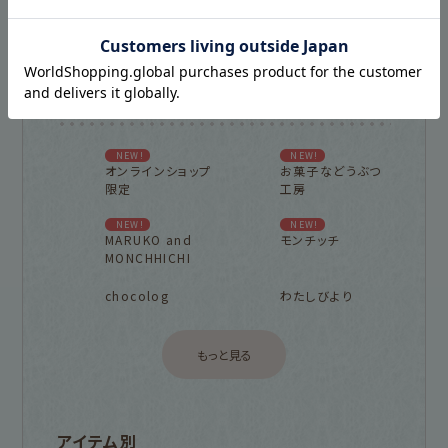
古川紙工プロダクトトップ
新着商品一覧を見る
シリーズ別
NEW!
NEW!
オンラインショップ
お菓子などうぶつ
限定
工房
NEW!
NEW!
MARUKO and
モンチッチ
MONCHHICHI
chocolog
わたしびより
もっと見る
アイテム別