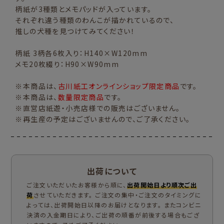
柄紙が3種類とメモパッドが入っています。
それぞれ違う種類のわんこが描かれているので、
推しの犬種を見つけてみてください！
柄紙 3柄各6枚入り：H140×W120mm
メモ20枚綴り：H90×W90mm
※本商品は、
古川紙工オンラインショップ限定商品
です。
※本商品は、
数量限定商品
です。
※直営店紙遊・小売店様での販売はございません。
※再生産の予定はございませんので、ご了承ください。
出荷について
ご注文いただいたお客様から順に、
出荷開始日より順次ご出
荷
させていただきます。 ご注文の集中・ご注文のタイミングに
よっては、出荷開始日以降のお届けとなります。 またコンビニ
決済の入金期日により、ご出荷の順番が前後する場合もござ