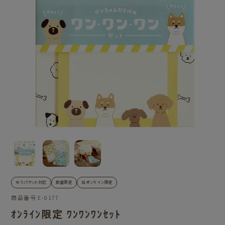
ゆうパケット対応
数量限定
当オンライン限定
商品番号
E-0177
ｵﾝﾗｲﾝ限定 ﾜﾝﾜﾝﾜﾝｾｯﾄ