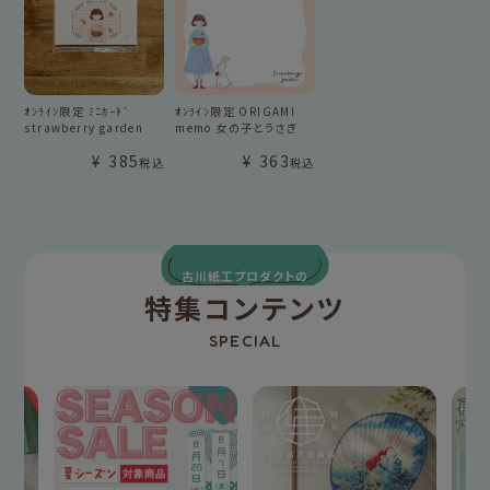
ｵﾝﾗｲﾝ限定 ﾐﾆｶｰﾄﾞ
ｵﾝﾗｲﾝ限定 ORIGAMI
strawberry garden
memo 女の子とうさぎ
¥
385
¥
363
税込
税込
古川紙工プロダクトの
特集コンテンツ
SPECIAL