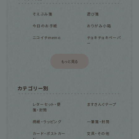
そえぶみ箋
遊び箋
今日のお手紙
おりがみ小箱
ニコイチmemo
チョキチョキペーパ
ー
もっと見る
カテゴリー別
レターセット・便
ますきんぐテープ
箋・封筒
柄紙・ラッピング
一筆箋・封筒
カード・ポストカー
文具・その他
ド