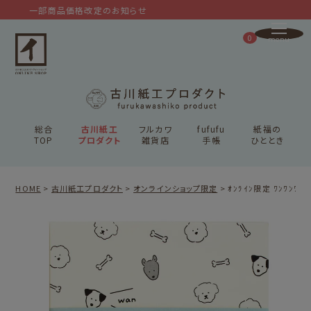
一部商品価格改定のお知らせ
0
総合
古川紙工
フルカワ
fufufu
紙福の
TOP
プロダクト
雑貨店
手帳
ひととき
HOME
古川紙工プロダクト
オンラインショップ限定
ｵﾝﾗｲﾝ限定 ﾜﾝﾜﾝﾜﾝｾ