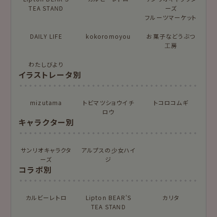
TEA STAND
ーズ
今日のお手紙
おりがみ小箱
フルーツマーケット
ニコイチmemo
チョキチョキペーパ
DAILY LIFE
kokoromoyou
お菓子などうぶつ
ー
工房
わたしびより
もっと見る
イラストレータ別
for Gift Tulipの商品を見る
for Gift Mimozaの商品を見る
mizutama
トビマツショウイチ
トコロコムギ
カテゴリー別
ロウ
キャラクター別
レターセット・便
ますきんぐテープ
箋・封筒
サンリオキャラクタ
アルプスの少女ハイ
ーズ
ジ
柄紙・ラッピング
一筆箋・封筒
コラボ別
カード・ポストカー
文具・その他
ド
カルビーレトロ
Lipton BEAR'S
カリタ
TEA STAND