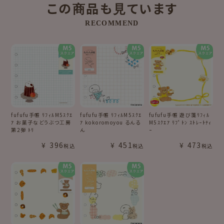
この商品も見ています
RECOMMEND
fufufu手帳 ﾘﾌｨﾙM5ｽｸｴ
fufufu手帳 ﾘﾌｨﾙM5ｽｸｴ
fufufu手帳 遊び箋ﾘﾌｨﾙ
ｱ お菓子などうぶつ工房
ｱ kokoromoyou るんる
M5ｽｸｴｱ ﾘﾌﾟﾄﾝ ｽﾄﾚｰﾄﾃｨ
第2弾 ﾄﾘ
ん
ｰ
¥
396
¥
451
¥
473
税込
税込
税込