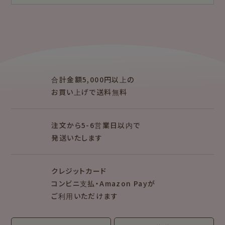
もっと見る
紙福のひとときトップ
商品一覧をみる
クリエイター別
レターセット・便箋・封筒
のし袋
mizutama
トビマツショウイチ
ぽち袋
おりがみ
合計金額5,000円以上の
ロウ
お買い上げで送料無料
トコロコムギ
オビワン
シリーズで探す
注文から5-6営業日以内で
キャラクター別
発送いたします
NEW!
NEW!
クレジットカード
MARUKO and
モンチッチ
MONCHHICHI
コンビニ支払・Amazon Payが
ご利用いただけます
サンリオキャラクタ
IRODORI
ーズ
RASCAL