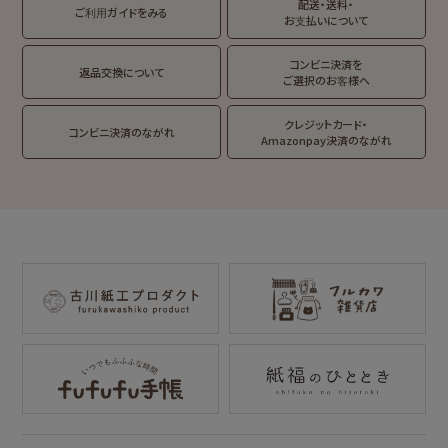
Oshigoto Licca
MOGUMOGU
配送・送料・
翠 sui の商品を見る
結々 yuiyui の商品を見る
ご利用ガイドをみる
HAMTAROU
お支払いについて
アルプスの少女ハ
コンビニ決済を
返品交換について
イジ
ご選択のお客様へ
クレジットカード・
コンビニ決済のながれ
Amazonpay決済のながれ
コラボ別
サンリツマート
kogumaitan
cafe
カルビーレトロ
Lipton BEAR'S
NIPPON365 の商品を見る
TEA STAND
オビワン
カリタ
サンリオキャラクタ
サンリオキャラクタ
ーズ
ーズ
おやつパーティ
フルーツマーケット