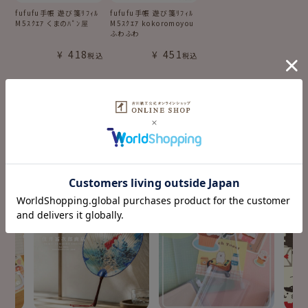
fufufu手帳 遊び箋ﾘﾌｨﾙ
fufufu手帳 遊び箋ﾘﾌｨﾙ
M5ｽｸｴｱ くまのﾊﾟﾝ屋
M5ｽｸｴｱ kokoromoyou
ふわふわ
¥
418
¥
451
税込
税込
fufufu手帳の
特集コンテンツ
SPECIAL