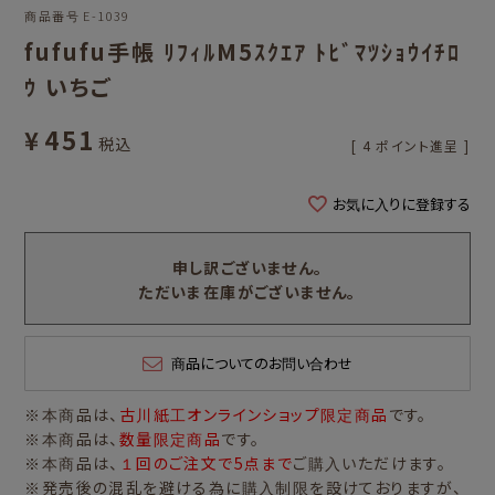
商品番号
E-1039
fufufu手帳 ﾘﾌｨﾙM5ｽｸｴｱ ﾄﾋﾞﾏﾂｼｮｳｲﾁﾛ
ｳ いちご
¥
451
税込
[
4
ポイント進呈 ]
お気に入りに登録する
申し訳ございません。
ただいま在庫がございません。
商品についてのお問い合わせ
※本商品は、
古川紙工オンラインショップ限定商品
です。
※本商品は、
数量限定商品
です。
※本商品は、
１回のご注文で5点まで
ご購入いただけます。
※発売後の混乱を避ける為に購入制限を設けておりますが、