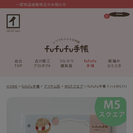
一部商品価格改定のお知らせ
0
総合
古川紙工
フルカワ
fufufu
紙福の
TOP
プロダクト
雑貨店
手帳
ひととき
HOME
fufufu手帳
アイテム別
M5スクエア
fufufu手帳 ﾘﾌｨﾙM5ｽｸｴｱ 