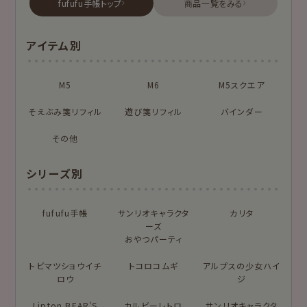
古川紙工プロダクトトップ
フルカワ雑貨店トップ
fufufu手帳トップ
新着商品一覧を見る
新着商品一覧をみる
商品一覧をみる
シリーズ別
アイテム別
はんこ
スタンプパッド
NEW!
NEW!
オンラインショップ
お菓子などうぶつ
M5
M6
M5スクエア
布物
文具・雑貨
限定
工房
そえぶみ箋リフィル
遊び箋リフィル
バインダー
NEW!
NEW!
プロダクト商品の
MARUKO and
モンチッチ
雑貨類
その他
MONCHHICHI
chocolog
わたしびより
シリーズ別
シリーズで探す
もっと見る
fufufu手帳
サンリオキャラクタ
カリタ
ーズ
おやつパーティ
トビマツショウイチ
アイテム別
トコロコムギ
アルプスの少女ハイ
ロウ
ジ
フルカワはんこの商品を見る
スタンプパッドの商品を見る
そえぶみ箋
遊び箋
Lipton BEAR'S
カルビーレトロ
サンリオキャラクタ