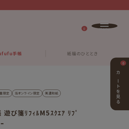
0
ufufu
手帳
紙福の
ひととき
0
カートを見る
量限定
当オンライン限定
美濃和紙
 遊び箋ﾘﾌｨﾙM5ｽｸｴｱ ﾘﾌﾟ
ｨｰ