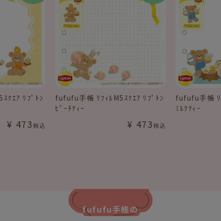
5ｽｸｴｱ ﾘﾌﾟﾄﾝ
fufufu手帳 ﾘﾌｨﾙM5ｽｸｴｱ ﾘﾌﾟﾄﾝ
fufufu手帳 ﾘ
ﾋﾟｰﾁﾃｨｰ
ﾐﾙｸﾃｨｰ
¥
473
¥
473
税込
税込
fufufu手帳の