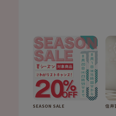
SEASON SALE
住井