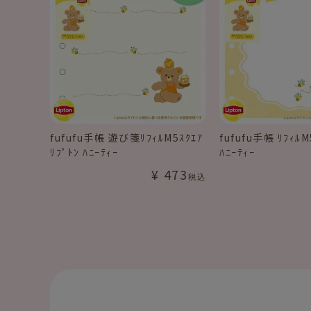
fufufu手帳 遊び箋ﾘﾌｨﾙM5ｽｸｴｱ
fufufu手帳 ﾘﾌｨﾙM
ﾘﾌﾟﾄﾝ ﾊﾆｰﾃｨｰ
ﾊﾆｰﾃｨｰ
¥
473
税込