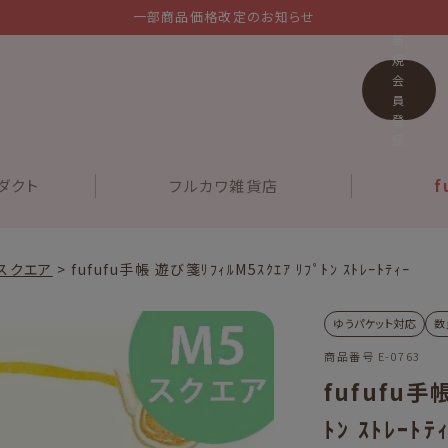
一部商品価格改定のお知らせ
新
規
会
員
登
録
ダクト
フルカワ
雑貨店
f
スクエア
fufufu手帳 遊び箋ﾘﾌｨﾙM5ｽｸｴｱ ﾘﾌﾟﾄﾝ ｽﾄﾚｰﾄﾃｨｰ
ゆうパケット対応
数
商品番号
E-0763
fufufu手帳
ﾄﾝ ｽﾄﾚｰﾄﾃ