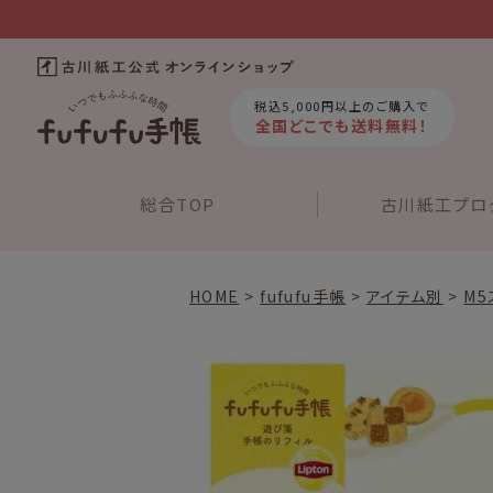
税込5,000円以上のご購入で
全国どこでも送料無料！
総合
TOP
古川紙工
プロ
HOME
fufufu手帳
アイテム別
M5