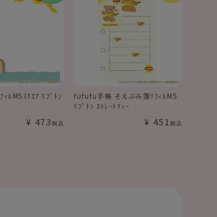
ﾌｨﾙM5ｽｸｴｱ ﾘﾌﾟﾄﾝ
fufufu手帳 そえぶみ箋ﾘﾌｨﾙM5
ﾘﾌﾟﾄﾝ ｽﾄﾚｰﾄﾃｨｰ
¥
473
¥
451
税込
税込