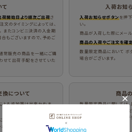
いて
入荷お知
出荷開始日より順次ご出荷
さ
入荷お知らせボタン
を押下
ご注文のタイミングによっては、
い。
。 またコンビニ決済の入金期
商品が入荷した際にメール
場合もございますので、予めご
商品の入荷やご注文を確定
数量限定商品において ボ
通常販売の商品を一緒にご購
場合がございます。
わせて出荷手配をさせていた
交換について
商品
による追加等は出来かねま
数量限定商品に関しては、
させていただきます。 （
れによる注文キャンセルが
には応じておりません。発送後
戻る場合がございます。）
ねます。