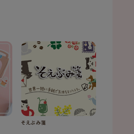
そえぶみ箋
おりがみの