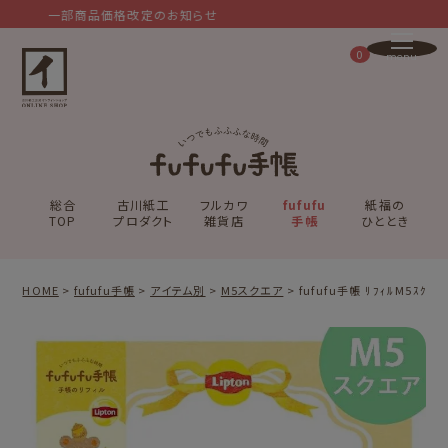
一部商品価格改定のお知らせ
0
総合
古川紙工
フルカワ
fufufu
紙福の
TOP
プロダクト
雑貨店
手帳
ひととき
HOME
fufufu手帳
アイテム別
M5スクエア
fufufu手帳 ﾘﾌｨﾙM5ｽｸｴｱ 