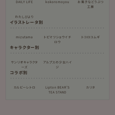
ニコイチmemo
チョキチョキペーパ
DAILY LIFE
kokoromoyou
お菓子などうぶつ
ー
工房
わたしびより
もっと見る
イラストレータ別
for Gift Tulipの商品を見る
for Gift Mimozaの商品を見る
mizutama
トビマツショウイチ
トコロコムギ
カテゴリー別
ロウ
キャラクター別
レターセット・便
ますきんぐテープ
箋・封筒
サンリオキャラクタ
アルプスの少女ハイ
ーズ
ジ
柄紙・ラッピング
一筆箋・封筒
コラボ別
カード・ポストカー
文具・その他
ド
カルビーレトロ
Lipton BEAR'S
カリタ
TEA STAND
もっと見る
紙福のひとときトップ
商品一覧をみる