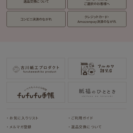
返品交換について
イジ
ご選択のお客様へ
クレジットカード・
コンビニ決済のながれ
Amazonpay決済のながれ
コラボ別
サンリツマート
kogumaitan
cafe
カルビーレトロ
Lipton BEAR'S
NIPPON365 の商品を見る
TEA STAND
オビワン
カリタ
サンリオキャラクタ
サンリオキャラクタ
ーズ
ーズ
おやつパーティ
フルーツマーケット
お気に入りリスト
ご利用ガイド
メルマガ登録
返品交換について