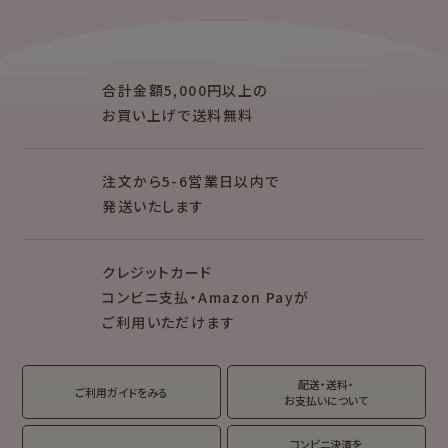
クリエイター別
レターセット・便箋・封筒
のし袋
mizutama
トビマツショウイチ
ぽち袋
おりがみ
合計金額5,000円以上の
ロウ
お買い上げで送料無料
トコロコムギ
オビワン
シリーズで探す
注文から5-6営業日以内で
キャラクター別
発送いたします
NEW!
NEW!
クレジットカード
MARUKO and
モンチッチ
MONCHHICHI
コンビニ支払・Amazon Payが
ご利用いただけます
サンリオキャラクタ
IRODORI
ーズ
RASCAL
Oshigoto Licca
MOGUMOGU
配送・送料・
翠 sui の商品を見る
結々 yuiyui の商品を見る
ご利用ガイドをみる
HAMTAROU
お支払いについて
アルプスの少女ハ
コンビニ決済を