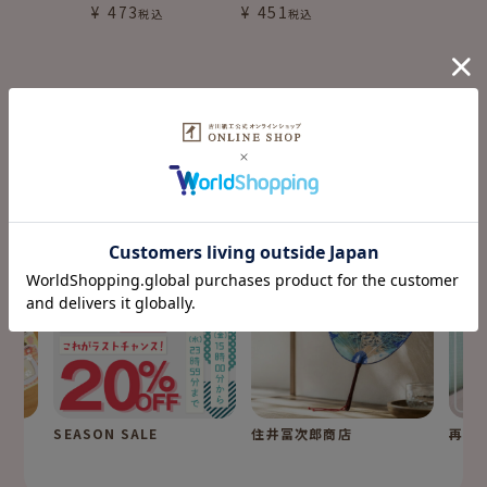
¥
473
¥
451
税込
税込
fufufu手帳の
特集コンテンツ
SPECIAL
SEASON SALE
住井冨次郎商店
再入