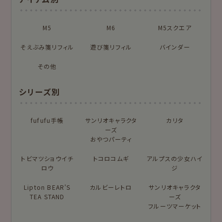
はんこ
スタンプパッド
NEW!
NEW!
オンラインショップ
お菓子などうぶつ
M5
M6
M5スクエア
布物
文具・雑貨
限定
工房
そえぶみ箋リフィル
遊び箋リフィル
バインダー
NEW!
NEW!
プロダクト商品の
MARUKO and
モンチッチ
雑貨類
その他
MONCHHICHI
chocolog
わたしびより
シリーズ別
シリーズで探す
もっと見る
fufufu手帳
サンリオキャラクタ
カリタ
ーズ
おやつパーティ
トビマツショウイチ
アイテム別
トコロコムギ
アルプスの少女ハイ
ロウ
ジ
フルカワはんこの商品を見る
スタンプパッドの商品を見る
そえぶみ箋
遊び箋
Lipton BEAR'S
カルビーレトロ
サンリオキャラクタ
TEA STAND
ーズ
今日のお手紙
おりがみ小箱
フルーツマーケット