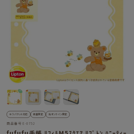
ゆうパケット対応
数量限定
当オンライン限定
商品番号
E-0752
fufufu手帳 ﾘﾌｨﾙM5ｽｸｴｱ ﾘﾌﾟﾄﾝ ﾊﾆｰﾃｨｰ