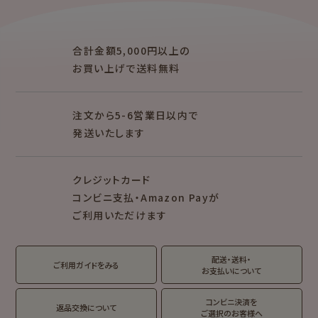
クリエイター別
レターセット・便箋・封筒
のし袋
mizutama
トビマツショウイチ
ぽち袋
おりがみ
合計金額5,000円以上の
ロウ
お買い上げで送料無料
トコロコムギ
オビワン
シリーズで探す
注文から5-6営業日以内で
キャラクター別
発送いたします
NEW!
NEW!
クレジットカード
MARUKO and
モンチッチ
MONCHHICHI
コンビニ支払・Amazon Payが
ご利用いただけます
サンリオキャラクタ
IRODORI
ーズ
RASCAL
Oshigoto Licca
MOGUMOGU
配送・送料・
翠 sui の商品を見る
結々 yuiyui の商品を見る
ご利用ガイドをみる
HAMTAROU
お支払いについて
アルプスの少女ハ
コンビニ決済を
返品交換について
イジ
ご選択のお客様へ