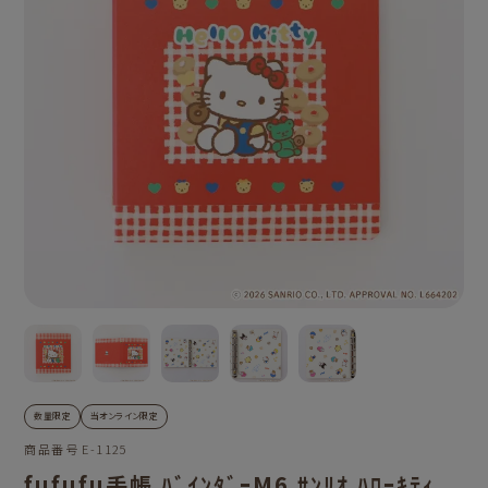
数量限定
当オンライン限定
商品番号
E-1125
fufufu手帳 ﾊﾞｲﾝﾀﾞｰM6 ｻﾝﾘｵ ﾊﾛｰｷﾃｨ