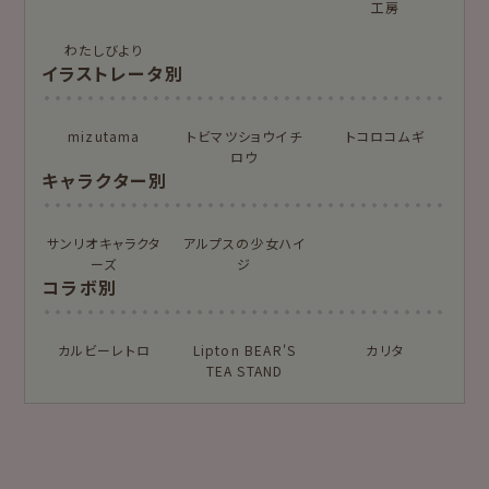
ー
工房
わたしびより
もっと見る
イラストレータ別
for Gift Tulipの商品を見る
for Gift Mimozaの商品を見る
mizutama
トビマツショウイチ
トコロコムギ
カテゴリー別
ロウ
キャラクター別
レターセット・便
ますきんぐテープ
箋・封筒
サンリオキャラクタ
アルプスの少女ハイ
ーズ
ジ
柄紙・ラッピング
一筆箋・封筒
コラボ別
カード・ポストカー
文具・その他
ド
カルビーレトロ
Lipton BEAR'S
カリタ
TEA STAND
もっと見る
紙福のひとときトップ
商品一覧をみる