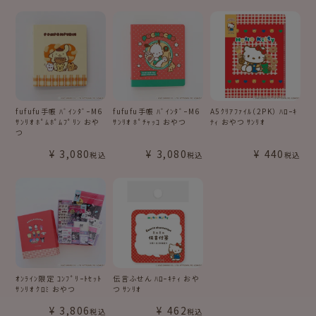
fufufu手帳 ﾊﾞｲﾝﾀﾞｰM6
fufufu手帳 ﾊﾞｲﾝﾀﾞｰM6
A5ｸﾘｱﾌｧｲﾙ（2PK） ﾊﾛｰｷ
ｻﾝﾘｵ ﾎﾟﾑﾎﾟﾑﾌﾟﾘﾝ おや
ｻﾝﾘｵ ﾎﾟﾁｬｯｺ おやつ
ﾃｨ おやつ ｻﾝﾘｵ
つ
¥
3,080
¥
3,080
¥
440
税込
税込
税込
ｵﾝﾗｲﾝ限定 ｺﾝﾌﾟﾘｰﾄｾｯﾄ
伝言ふせん ﾊﾛｰｷﾃｨ おや
ｻﾝﾘｵ ｸﾛﾐ おやつ
つ ｻﾝﾘｵ
¥
3,806
¥
462
税込
税込