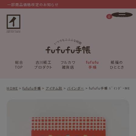
一部商品価格改定のお知らせ
0
総合
古川紙工
フルカワ
fufufu
紙福の
TOP
プロダクト
雑貨店
手帳
ひととき
HOME
fufufu手帳
アイテム別
バインダー
fufufu手帳 ﾊﾞｲﾝﾀﾞｰM6 ｻ