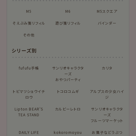
NEW!
NEW!
オンラインショップ
お菓子などうぶつ
M5
M6
M5スクエア
布物
文具・雑貨
限定
工房
そえぶみ箋リフィル
遊び箋リフィル
バインダー
NEW!
NEW!
プロダクト商品の
MARUKO and
モンチッチ
雑貨類
その他
MONCHHICHI
chocolog
わたしびより
シリーズ別
シリーズで探す
もっと見る
fufufu手帳
サンリオキャラクタ
カリタ
ーズ
おやつパーティ
トビマツショウイチ
アイテム別
トコロコムギ
アルプスの少女ハイ
ロウ
ジ
フルカワはんこの商品を見る
スタンプパッドの商品を見る
そえぶみ箋
遊び箋
Lipton BEAR'S
カルビーレトロ
サンリオキャラクタ
TEA STAND
ーズ
今日のお手紙
おりがみ小箱
フルーツマーケット
ニコイチmemo
チョキチョキペーパ
DAILY LIFE
kokoromoyou
お菓子などうぶつ