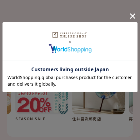
fufufu手帳の
特集コンテンツ
SPECIAL
SEASON SALE
住井冨次郎商店
再入