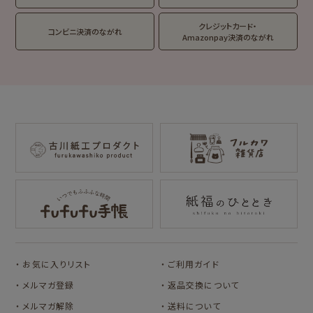
クレジットカード・
コンビニ決済のながれ
Amazonpay決済のながれ
コラボ別
サンリツマート
kogumaitan
cafe
カルビーレトロ
Lipton BEAR'S
NIPPON365 の商品を見る
TEA STAND
オビワン
カリタ
サンリオキャラクタ
サンリオキャラクタ
ーズ
ーズ
おやつパーティ
フルーツマーケット
お気に入りリスト
ご利用ガイド
メルマガ登録
返品交換について
メルマガ解除
送料について