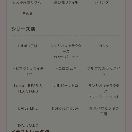
そえぶみ箋リフィル
遊び箋リフィル
バインダー
NEW!
NEW!
プロダクト商品の
MARUKO and
モンチッチ
雑貨類
その他
MONCHHICHI
chocolog
わたしびより
シリーズ別
シリーズで探す
もっと見る
fufufu手帳
サンリオキャラクタ
カリタ
ーズ
おやつパーティ
トビマツショウイチ
アイテム別
トコロコムギ
アルプスの少女ハイ
ロウ
ジ
フルカワはんこの商品を見る
スタンプパッドの商品を見る
そえぶみ箋
遊び箋
Lipton BEAR'S
カルビーレトロ
サンリオキャラクタ
TEA STAND
ーズ
今日のお手紙
おりがみ小箱
フルーツマーケット
ニコイチmemo
チョキチョキペーパ
DAILY LIFE
kokoromoyou
お菓子などうぶつ
ー
工房
わたしびより
もっと見る
イラストレータ別