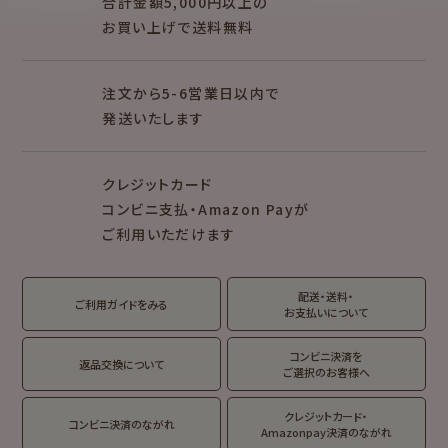
合計金額5,000円以上の
ロウ
お買い上げで送料無料
トコロコムギ
オビワン
シリーズで探す
注文から5-6営業日以内で
キャラクター別
発送いたします
NEW!
NEW!
クレジットカード
MARUKO and
モンチッチ
MONCHHICHI
コンビニ支払・Amazon Payが
ご利用いただけます
サンリオキャラクタ
IRODORI
ーズ
RASCAL
Oshigoto Licca
MOGUMOGU
配送・送料・
翠 sui の商品を見る
結々 yuiyui の商品を見る
ご利用ガイドをみる
HAMTAROU
お支払いについて
アルプスの少女ハ
コンビニ決済を
返品交換について
イジ
ご選択のお客様へ
クレジットカード・
コンビニ決済のながれ
Amazonpay決済のながれ
コラボ別