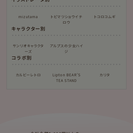
for Gift Tulipの商品を見る
for Gift Mimozaの商品を見る
mizutama
トビマツショウイチ
トコロコムギ
カテゴリー別
ロウ
キャラクター別
レターセット・便
ますきんぐテープ
箋・封筒
サンリオキャラクタ
アルプスの少女ハイ
ーズ
ジ
柄紙・ラッピング
一筆箋・封筒
コラボ別
カード・ポストカー
文具・その他
ド
カルビーレトロ
Lipton BEAR'S
カリタ
TEA STAND
もっと見る
紙福のひとときトップ
商品一覧をみる
クリエイター別
レターセット・便箋・封筒
のし袋
mizutama
トビマツショウイチ
ぽち袋
おりがみ