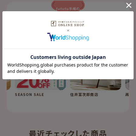
fufufu手帳の
特集コンテンツ
SPECIAL
SEASON SALE
住井冨次郎商店
再入
最近チェックした商品