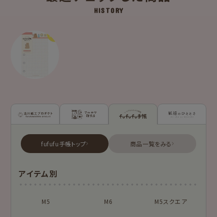
HISTORY
古川紙工プロダクトトップ
フルカワ雑貨店トップ
fufufu手帳トップ
新着商品一覧を見る
新着商品一覧をみる
商品一覧をみる
シリーズ別
アイテム別
はんこ
スタンプパッド
NEW!
NEW!
オンラインショップ
お菓子などうぶつ
M5
M6
M5スクエア
布物
文具・雑貨
限定
工房