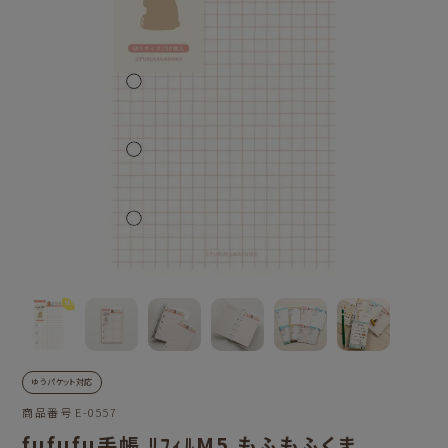
ゆうパケット対応
商品番号
E-0557
fufufu手帳 ﾘﾌｨﾙM5 もふもふくま