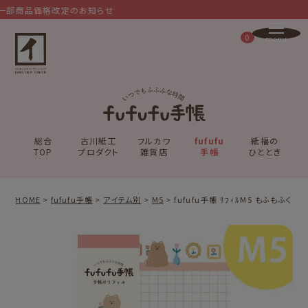
部商品価格改定のお知らせ
0
総合
古川紙工
フルカワ
fufufu
紙福の
TOP
プロダクト
雑貨店
手帳
ひととき
HOME
fufufu手帳
アイテム別
M5
fufufu手帳 ﾘﾌｨﾙM5 もふもふくま