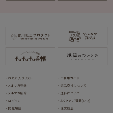
サンリツマート
kogumaitan
cafe
カルビーレトロ
Lipton BEAR'S
NIPPON365 の商品を見る
TEA STAND
オビワン
カリタ
サンリオキャラクタ
サンリオキャラクタ
ーズ
ーズ
おやつパーティ
フルーツマーケット
お気に入りリスト
ご利用ガイド
メルマガ登録
返品交換について
メルマガ解除
送料について
ログイン
よくあるご質問(FAQ)
閲覧履歴
注文履歴