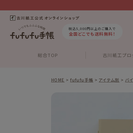
税込5,000円以上のご購入で
全国どこでも送料無料！
総合
TOP
古川紙工
プロ
HOME
fufufu手帳
アイテム別
バ