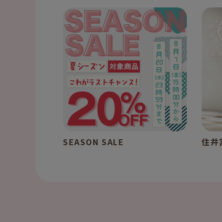
SEASON SALE
住井