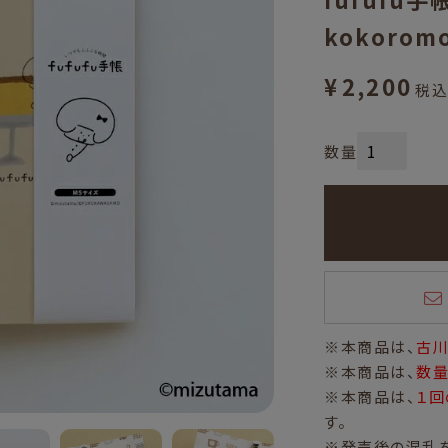
kokorom
¥
2,200
税込
※本商品は、
古川
※本商品は、
数
※本商品は、
１回
す。
※発売後の混乱