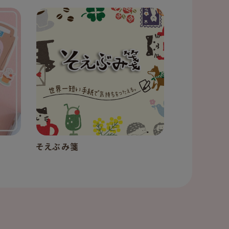
そえぶみ箋
おりがみの