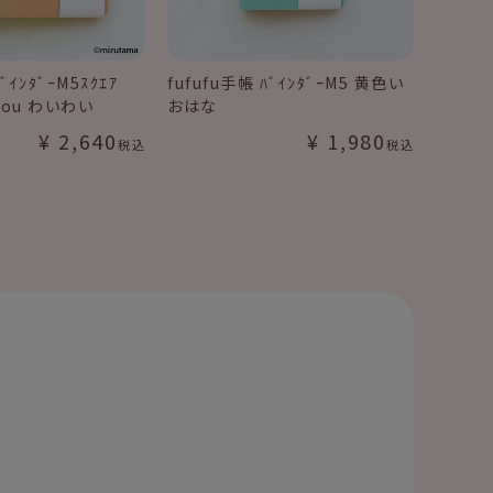
ﾞｲﾝﾀﾞｰM5ｽｸｴｱ
fufufu手帳 ﾊﾞｲﾝﾀﾞｰM5 黄色い
you わいわい
おはな
¥
2,640
¥
1,980
税込
税込