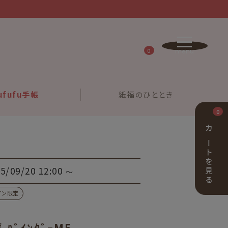
0
ufufu
手帳
紙福の
ひととき
0
カートを見る
5/09/20 12:00
〜
イン限定
 ﾊﾞｲﾝﾀﾞｰM5