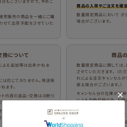
場合もございますので、予めご
商品の入荷やご注文を確定
数量限定商品において ボ
通常販売の商品を一緒にご購
場合がございます。
わせて出荷手配をさせていた
交換について
商品
による追加等は出来かねま
数量限定商品に関しては、
させていただきます。 （
れによる注文キャンセルが
には応じておりません。発送後
戻る場合がございます。）
ねます。
キャンセル分の在庫が反映
ット内容の返品・交換はお断り
による自動反映の為、お問
ださい。
ます。
ぎるとご注文がキャンセルと
在庫が反映された際には「
行っておりませんので、入金期
いただきます。数量限定商