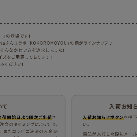
ダー」の登場です！
tamaさんコラボ「KOKOROMOYOU」の柄がラインナップ♪
、そんなかわいさを追求しました！
サイズをご用意しております！
みください！
いて
入荷お知
出荷開始日より順次ご出荷
さ
入荷お知らせボタン
を押下
ご注文のタイミングによっては、
い。
。 またコンビニ決済の入金期
商品が入荷した際にメール