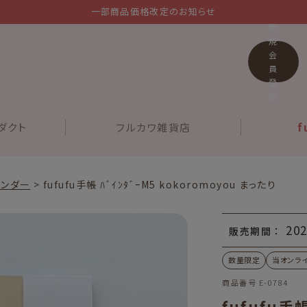
一部商品価格改定のお知らせ
新
規
会
員
登
録
ダクト
フルカワ
雑貨店
f
インダー
fufufu手帳 ﾊﾞｲﾝﾀﾞｰM5 kokoromoyou まったり
202
販売期間
数量限定
当オンラ
商品番号
E-0784
fufufu手帳