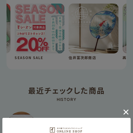
SEASON SALE
住井冨次郎商店
再入
最近チェックした商品
HISTORY