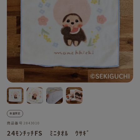
数量限定
商品番号
2843010
24ﾓﾝﾁｯﾁFS ﾐﾆﾀｵﾙ ｳｻｷﾞ