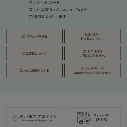
クレジットカード
fufufu手帳
サンリオキャラクタ
カリタ
コンビニ支払・Amazon Payが
ーズ
ご利用いただけます
おやつパーティ
トビマツショウイチ
トコロコムギ
アルプスの少女ハイ
ロウ
ジ
配送・送料・
翠 sui の商品を見る
結々 yuiyui の商品を見る
ご利用ガイドをみる
お支払いについて
フルカワはんこの商品を見る
スタンプパッドの商品を見る
Lipton BEAR'S
カルビーレトロ
サンリオキャラクタ
TEA STAND
ーズ
コンビニ決済を
返品交換について
ご選択のお客様へ
フルーツマーケット
DAILY LIFE
kokoromoyou
お菓子などうぶつ
クレジットカード・
コンビニ決済のながれ
工房
Amazonpay決済のながれ
わたしびより
イラストレータ別
for Gift Tulipの商品を見る
for Gift Mimozaの商品を見る
mizutama
トビマツショウイチ
トコロコムギ
NIPPON365 の商品を見る
ロウ
キャラクター別