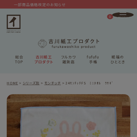
一部商品価格改定のお知らせ
0
総合
古川紙工
フルカワ
fufufu
紙福の
TOP
プロダクト
雑貨店
手帳
ひととき
HOME
シリーズ別
モンチッチ
24ﾓﾝﾁｯﾁFS ﾐﾆﾀｵﾙ ｳｻｷﾞ