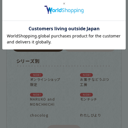
古川紙工プロダクトトップ
新着商品一覧を見る
シリーズ別
NEW!
NEW!
オンラインショップ
お菓子などうぶつ
限定
工房
NEW!
NEW!
MARUKO and
モンチッチ
MONCHHICHI
chocolog
わたしびより