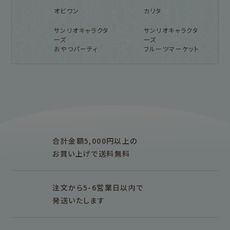
オビワン
カリタ
サンリオキャラクタ
サンリオキャラクタ
ーズ
ーズ
おやつパーティ
フルーツマーケット
フルカワ雑貨店トップ
紙福のひとときトップ
fufufu手帳トップ
新着商品一覧をみる
商品一覧をみる
商品一覧をみる
アイテム別
レターセット・便箋・封筒
のし袋
はんこ
スタンプパッド
ぽち袋
おりがみ
合計金額5,000円以上の
M5
M6
M5スクエア
布物
文具・雑貨
お買い上げで送料無料
そえぶみ箋リフィル
遊び箋リフィル
バインダー
シリーズで探す
プロダクト商品の
雑貨類
その他
注文から5-6営業日以内で
発送いたします
シリーズ別
シリーズで探す