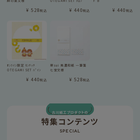
麻の葉文様
OTEGAMI SET ﾒﾛﾝ
ﾄﾞB
¥
528
¥
440
¥
440
税込
税込
税込
ｵﾝﾗｲﾝ限定 ﾓﾝﾁｯﾁ
翠sui 美濃和紙 一筆箋
OTEGAMI SET ﾊﾟｲﾝ
七宝文様
¥
440
¥
528
税込
税込
古川紙工プロダクトの
特集コンテンツ
SPECIAL