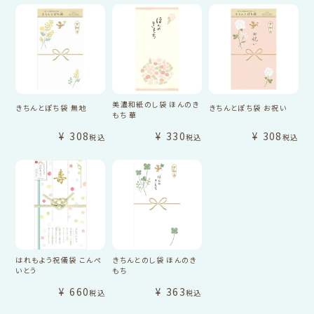
美濃和紙のし袋 ほんのき
きちんとぽち袋 無地
きちんとぽち袋 お祝い
もち 華
¥
308
¥
330
¥
308
税込
税込
税込
はれもよう祝儀袋 こんぺ
きちんとのし袋 ほんのき
いとう
もち
¥
660
¥
363
税込
税込