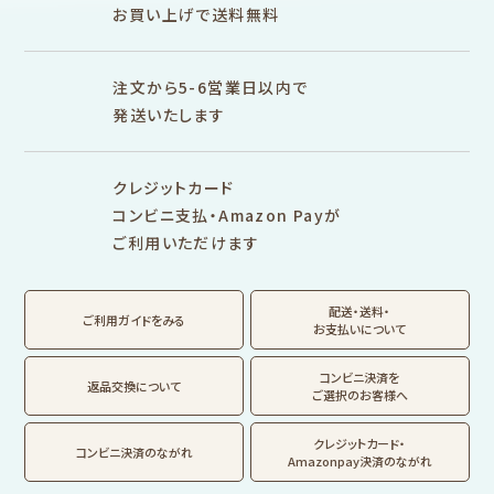
布物
文具・雑貨
お買い上げで送料無料
そえぶみ箋リフィル
遊び箋リフィル
バインダー
シリーズで探す
プロダクト商品の
雑貨類
その他
注文から5-6営業日以内で
発送いたします
シリーズ別
シリーズで探す
クレジットカード
fufufu手帳
サンリオキャラクタ
カリタ
コンビニ支払・Amazon Payが
ーズ
ご利用いただけます
おやつパーティ
トビマツショウイチ
トコロコムギ
アルプスの少女ハイ
ロウ
ジ
配送・送料・
翠 sui の商品を見る
結々 yuiyui の商品を見る
ご利用ガイドをみる
お支払いについて
フルカワはんこの商品を見る
スタンプパッドの商品を見る
Lipton BEAR'S
カルビーレトロ
サンリオキャラクタ
TEA STAND
ーズ
コンビニ決済を
返品交換について
ご選択のお客様へ
フルーツマーケット
DAILY LIFE
kokoromoyou
お菓子などうぶつ
クレジットカード・
コンビニ決済のながれ
工房
Amazonpay決済のながれ