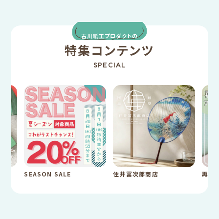
古川紙工プロダクトの
特集コンテンツ
SPECIAL
SEASON SALE
住井冨次郎商店
再入