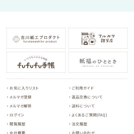
わたしびより
イラストレータ別
for Gift Tulipの商品を見る
for Gift Mimozaの商品を見る
mizutama
トビマツショウイチ
トコロコムギ
NIPPON365 の商品を見る
ロウ
キャラクター別
サンリオキャラクタ
アルプスの少女ハイ
ーズ
ジ
コラボ別
カルビーレトロ
Lipton BEAR'S
カリタ
お気に入りリスト
ご利用ガイド
TEA STAND
メルマガ登録
返品交換について
メルマガ解除
送料について
ログイン
よくあるご質問(FAQ)
閲覧履歴
注文履歴
会社概要
お問い合わせ