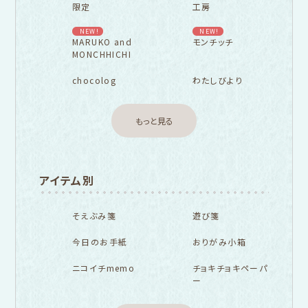
限定
工房
NEW!
NEW!
MARUKO and
モンチッチ
MONCHHICHI
chocolog
わたしびより
もっと見る
アイテム別
そえぶみ箋
遊び箋
今日のお手紙
おりがみ小箱
ニコイチmemo
チョキチョキペーパ
ー