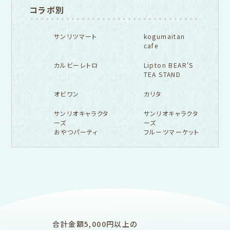
コラボ別
サンリツマート
kogumaitan
cafe
カルビーレトロ
Lipton BEAR'S
TEA STAND
オビワン
カリタ
サンリオキャラクタ
サンリオキャラクタ
ーズ
ーズ
おやつパーティ
フルーツマーケット
フルカワ雑貨店トップ
紙福のひとときトップ
fufufu手帳トップ
新着商品一覧をみる
商品一覧をみる
商品一覧をみる
アイテム別
レターセット・便箋・封筒
のし袋
はんこ
スタンプパッド
ぽち袋
おりがみ
合計金額5,000円以上の
M5
M6
M5スクエア