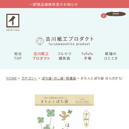
一部商品価格改定のお知らせ
0
総合
古川紙工
フルカワ
fufufu
紙福の
TOP
プロダクト
雑貨店
手帳
ひととき
HOME
カテゴリー
ぽち袋・のし袋・祝儀袋
きちんとぽち袋 ほんのきもち