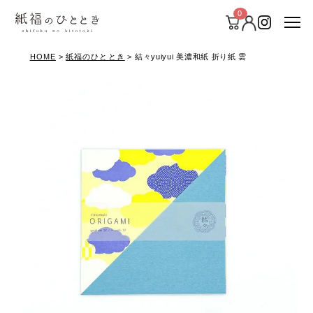
0
HOME
紙福のひととき
結々yuiyui 美濃和紙 折り紙 雲