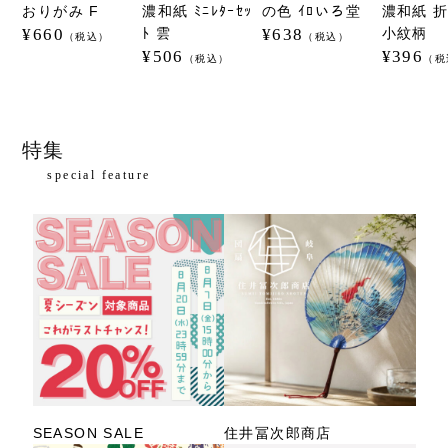
おりがみ F
濃和紙 ﾐﾆﾚﾀｰｾｯ
の色 ｲﾛいろ堂
濃和紙 折
¥660
ﾄ 雲
¥638
小紋柄
（税込）
（税込）
¥506
¥396
（税込）
（税
特集
special feature
SEASON SALE
住井冨次郎商店