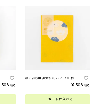
椿
結々yuiyui 美濃和紙 ﾐﾆﾚﾀｰｾｯﾄ 梅
506
¥
506
税込
税込
カートに入れる