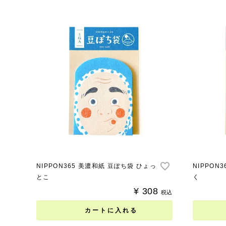
NIPPON365 美濃和紙 豆ぽち袋 ひょっ
NIPPON
とこ
く
¥
308
税込
カートに入れる