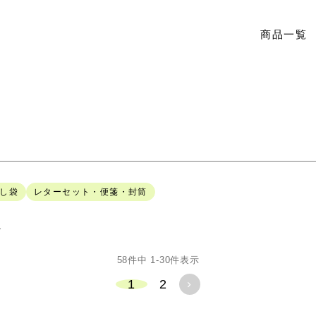
商品一覧
し袋
レターセット・便箋・封筒
順
58
件中
1
-
30
件表示
1
2