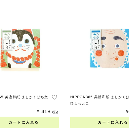
365 美濃和紙 ましかくぽち文
NIPPON365 美濃和紙 ましかく
ひょっとこ
¥
418
¥
税込
カートに入れる
カートに入れる