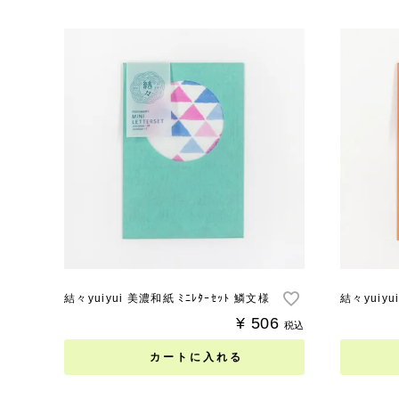
結々yuiyui 美濃和紙 ﾐﾆﾚﾀｰｾｯﾄ 鱗文様
結々yuiyu
¥
506
税込
カートに入れる