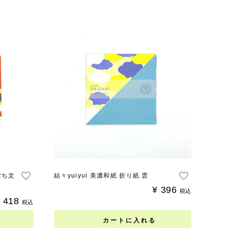
ぽち文
結々yuiyui 美濃和紙 折り紙 雲
¥
396
税込
418
税込
カートに入れる