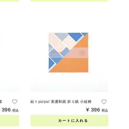
様
結々yuiyui 美濃和紙 折り紙 小紋柄
396
¥
396
税込
税込
カートに入れる