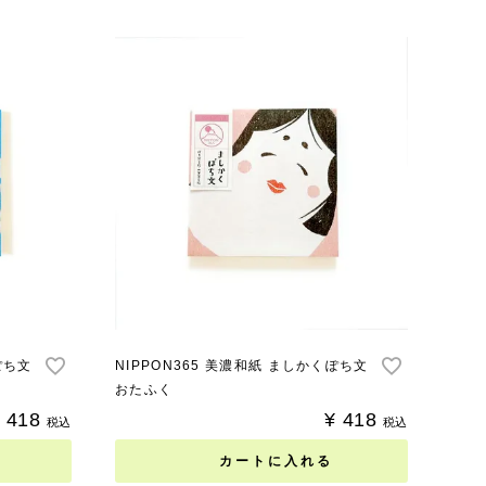
ぽち文
NIPPON365 美濃和紙 ましかくぽち文
おたふく
418
¥
418
税込
税込
カートに入れる