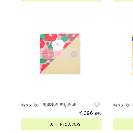
結々yuiyui 美濃和紙 折り紙 椿
結々yuiy
¥
396
税込
カートに入れる