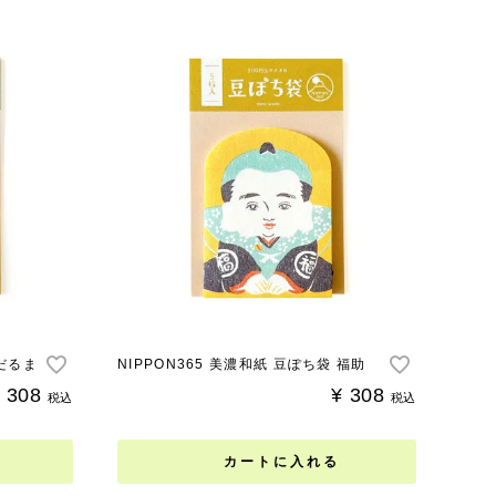
 だるま
NIPPON365 美濃和紙 豆ぽち袋 福助
308
¥
308
税込
税込
カートに入れる