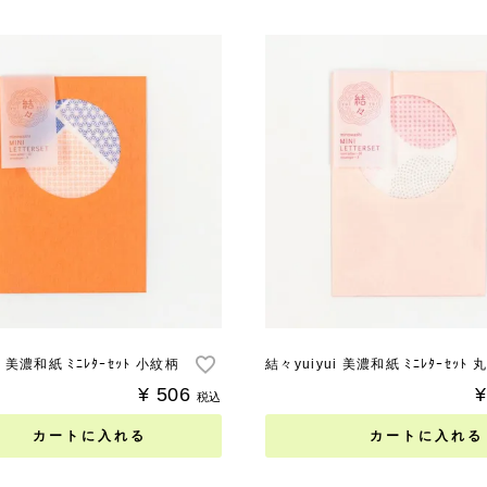
i 美濃和紙 ﾐﾆﾚﾀｰｾｯﾄ 小紋柄
結々yuiyui 美濃和紙 ﾐﾆﾚﾀｰｾｯﾄ
¥
506
¥
税込
カートに入れる
カートに入れる