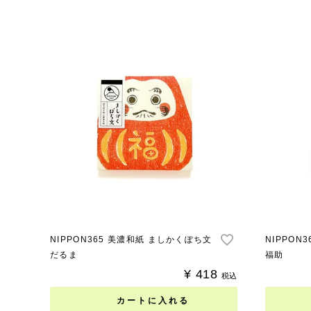
NIPPON365 美濃和紙 ましかくぽち文
NIPPON
だるま
福助
¥
418
税込
カートに入れる