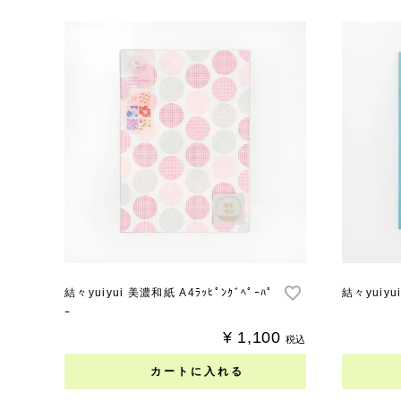
結々yuiyui 美濃和紙 A4ﾗｯﾋﾟﾝｸﾞﾍﾟｰﾊﾟ
結々yuiyu
ｰ
¥
1,100
税込
カートに入れる