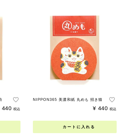
助
NIPPON365 美濃和紙 丸めも 招き猫
440
¥
440
税込
税込
カートに入れる