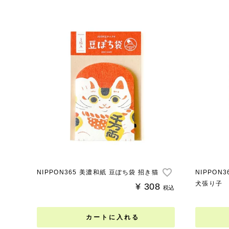
NIPPON365 美濃和紙 豆ぽち袋 招き猫
NIPPON
犬張り子
¥
308
税込
カートに入れる