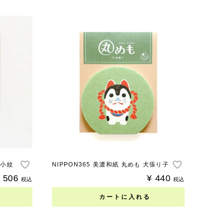
 丸小紋
NIPPON365 美濃和紙 丸めも 犬張り子
506
¥
440
税込
税込
カートに入れる