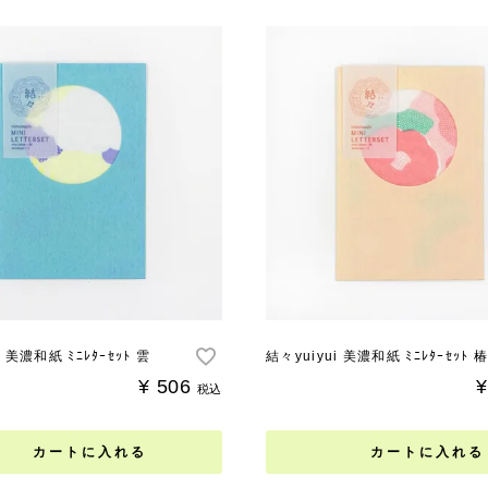
i 美濃和紙 ﾐﾆﾚﾀｰｾｯﾄ 雲
結々yuiyui 美濃和紙 ﾐﾆﾚﾀｰｾｯﾄ 
¥
506
¥
税込
カートに入れる
カートに入れる