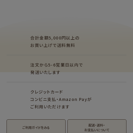
紙福のひとときトップ
fufufu手帳トップ
商品一覧をみる
商品一覧をみる
レターセット・便
ますきんぐテープ
箋・封筒
アイテム別
レターセット・便箋・封筒
のし袋
柄紙・ラッピング
一筆箋・封筒
ぽち袋
おりがみ
合計金額5,000円以上の
M5
M6
M5スクエア
カード・ポストカー
文具・その他
お買い上げで送料無料
ド
そえぶみ箋リフィル
遊び箋リフィル
バインダー
シリーズで探す
もっと見る
その他
注文から5-6営業日以内で
発送いたします
シリーズ別
クリエイター別
クレジットカード
fufufu手帳
サンリオキャラクタ
カリタ
コンビニ支払・Amazon Payが
ーズ
mizutama
トビマツショウイチ
ご利用いただけます
おやつパーティ
ロウ
トビマツショウイチ
トコロコムギ
アルプスの少女ハイ
トコロコムギ
オビワン
ロウ
ジ
配送・送料・
翠 sui の商品を見る
結々 yuiyui の商品を見る
ご利用ガイドをみる
お支払いについて