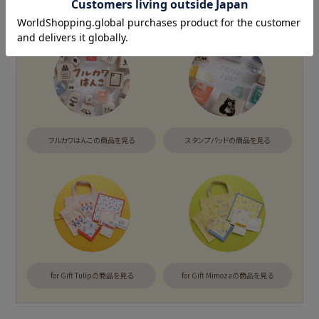
chocolog
わたしびより
シリーズで探す
もっと見る
アイテム別
フルカワはんこの商品を見る
スタンプパッドの商品を見る
そえぶみ箋
遊び箋
今日のお手紙
おりがみ小箱
ニコイチmemo
チョキチョキペーパ
ー
もっと見る
for Gift Tulipの商品を見る
for Gift Mimozaの商品を見る
カテゴリー別