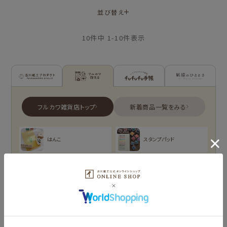
並び替え
10
件中
1
-
10
件表示
古川紙工プロダクトトップ
フルカワ雑貨店トップ
新着商品一覧を見る
新着商品一覧をみる
シリーズ別
はんこ
スタンプパッド
NEW!
NEW!
オンラインショップ
お菓子などうぶつ
布物
文具・雑貨
限定
工房
NEW!
NEW!
プロダクト商品の
MARUKO and
モンチッチ
雑貨類
MONCHHICHI