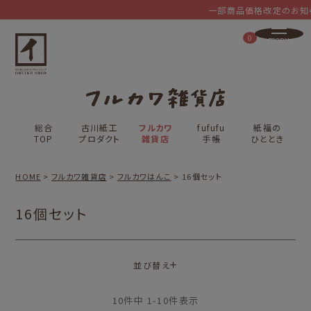
一部商品価格改定のお知ら
0
総合
古川紙工
フルカワ
fufufu
紙福の
TOP
プロダクト
雑貨店
手帳
ひととき
HOME
フルカワ雑貨店
フルカワはんこ
16個セット
16個セット
並び替え
10
件中
1
-
10
件表示