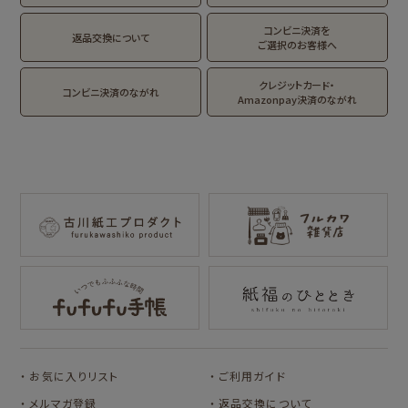
Lipton BEAR'S
カルビーレトロ
サンリオキャラクタ
キャラクター別
TEA STAND
ーズ
コンビニ決済を
返品交換について
ご選択のお客様へ
フルーツマーケット
NEW!
NEW!
DAILY LIFE
kokoromoyou
お菓子などうぶつ
クレジットカード・
MARUKO and
モンチッチ
コンビニ決済のながれ
工房
Amazonpay決済のながれ
MONCHHICHI
わたしびより
サンリオキャラクタ
IRODORI
イラストレータ別
ーズ
RASCAL
Oshigoto Licca
MOGUMOGU
mizutama
トビマツショウイチ
トコロコムギ
HAMTAROU
NIPPON365 の商品を見る
ロウ
キャラクター別
アルプスの少女ハ
イジ
サンリオキャラクタ
アルプスの少女ハイ
ーズ
ジ
コラボ別
コラボ別
サンリツマート
kogumaitan
お気に入りリスト
ご利用ガイド
カルビーレトロ
Lipton BEAR'S
カリタ
cafe
TEA STAND
メルマガ登録
返品交換について